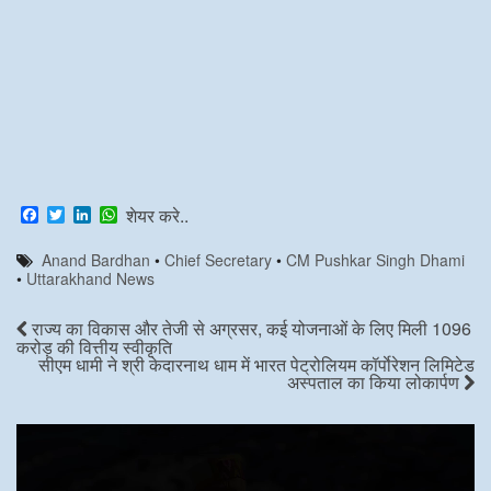
F
T
L
W
शेयर करे..
a
w
i
h
c
i
n
a
Anand Bardhan
•
Chief Secretary
•
CM Pushkar Singh Dhami
e
t
k
t
•
Uttarakhand News
b
t
e
s
o
e
d
A
o
r
I
p
राज्य का विकास और तेजी से अग्रसर, कई योजनाओं के लिए मिली 1096
k
n
p
करोड़ की वित्तीय स्वीकृति
सीएम धामी ने श्री केदारनाथ धाम में भारत पेट्रोलियम कॉर्पाेरेशन लिमिटेड
अस्पताल का किया लोकार्पण
Video
Player