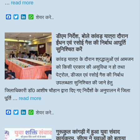
…
read more
F
T
L
W
शेयर करे..
a
w
i
h
c
i
n
a
e
t
k
t
डीएम निर्देश, बोले कांवड़ यात्रा दौरान
b
t
e
s
o
e
d
A
ईंधन एवं रसोई गैस की निर्बाध आपूर्ति
o
r
I
p
सुनिश्चित करें
k
n
p
कांवड़ यात्रा के दौरान श्रद्धालुओं एवं आमजन
को किसी प्रकार की असुविधा न हो तथा
पेट्रोल, डीजल एवं रसोई गैस की निर्बाध
उपलब्धता सुनिश्चित की जाने हेतु
जिलाधिकारी डॉ0 आशीष चौहान द्वारा दिए गए निर्देशों के अनुपालन में जिला
पूर्ति …
read more
F
T
L
W
शेयर करे..
a
w
i
h
c
i
n
a
e
t
k
t
गुरूकुल कांगड़ी में हुआ युवा संवाद
b
t
e
s
o
e
d
A
कार्यक्रम, सीएम ने युवाओं को बताया