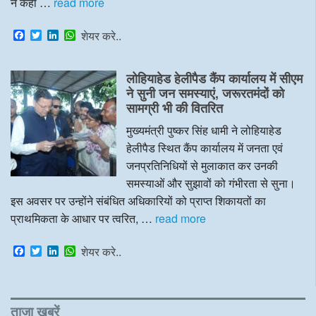
ने कहा …
read more
F
T
L
W
शेयर करे..
a
w
i
h
c
i
n
a
e
t
k
t
लोहियाहेड हेलीपैड कैंप कार्यालय में सीएम
b
t
e
s
o
e
d
A
ने सुनी जन समस्याएं, जरूरतमंदों को
o
r
I
p
सामग्री भी की वितरित
k
n
p
मुख्यमंत्री पुष्कर सिंह धामी ने लोहियाहेड
हेलीपैड स्थित कैंप कार्यालय में जनता एवं
जनप्रतिनिधियों से मुलाकात कर उनकी
समस्याओं और सुझावों को गंभीरता से सुना।
इस अवसर पर उन्होंने संबंधित अधिकारियों को प्राप्त शिकायतों का
प्राथमिकता के आधार पर त्वरित, …
read more
F
T
L
W
शेयर करे..
a
w
i
h
c
i
n
a
e
t
k
t
b
t
e
s
o
e
d
A
ताजा खबरें