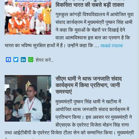
o
r
I
p
विकसित भारत की सबसे बड़ी ताकत
k
n
p
गुरुकुल कांगड़ी विश्वविद्यालय में आयोजित युवा
संवाद कार्यक्रम में मुख्यमंत्री पुष्कर सिंह धामी
ने कहा कि युवाओं के चेहरों पर दिखाई देने
वाला आत्मविश्वास इस बात का प्रमाण है कि
भारत का भविष्य सुरक्षित हाथों में है। उन्होंने कहा कि …
read more
F
T
L
W
शेयर करे..
a
w
i
h
c
i
n
a
e
t
k
t
सीएम धामी ने थारू जनजाति संवाद
b
t
e
s
o
e
d
A
कार्यक्रम में किया प्रतिभाग, जानी
o
r
I
p
समस्याएं
k
n
p
मुख्यमंत्री पुष्कर सिंह धामी ने खटीमा में
आयोजित थारू जनजाति संवाद कार्यक्रम में
प्रतिभाग किया। इस अवसर पर मुख्यमंत्री ने
बीएसएफ के एवरेस्ट विजेता मोहन सिंह राणा
तथा आईटीबीपी के एवरेस्ट विजेता टीला सेन को सम्मानित किया। मुख्यमंत्री