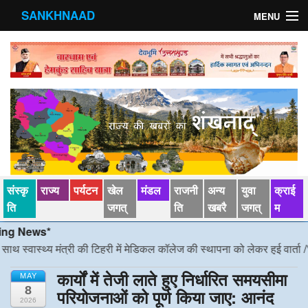
SANKHNAAD
MENU
मुख्य पृष्ठ
राज्य
मंडल
संस्कृति
खेल जगत्
संस्कृ
राज्य
पर्यटन
खेल
मंडल
राजनी
अन्य
युवा
क्राई
पर्यटन
ति
जगत्
ति
खबरै
जगत्
म
ews*
पड़ोसी राज्य
ास्थ्य मंत्री की टिहरी में मेडिकल कॉलेज की स्थापना को लेकर हुई वार्ता
/*/
डीएम 
स्वास्‍थ्य
कार्यों में तेजी लाते हुए निर्धारित समयसीमा
MAY
8
परियोजनाओं को पूर्ण किया जाए: आनंद
देश विदेश
2026