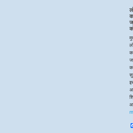
ल
का
ज
क
मु
लो
का
जन
क
सु
इस
अध
श
आ
m