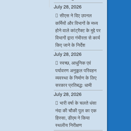
c
i
n
a
July 28, 2026
e
t
k
t
b
t
e
s
सीएस ने दिए उपनल
o
e
d
A
o
r
I
p
कर्मियों और विभागों के मध्य
k
n
p
होने वाले कांट्रैक्ट के मुद्दे पर
विभागों द्वारा गंभीरता से कार्य
किए जाने के निर्देश
July 28, 2026
स्वच्छ, आधुनिक एवं
पर्यावरण अनुकूल परिवहन
व्यवस्था के निर्माण के लिए
सरकार प्रतिबद्धः धामी
July 28, 2026
भारी वर्षा के चलते धंसा
नंदा की चौकी पुल का एक
हिस्सा, डीएम ने किया
स्थलीय निरीक्षण