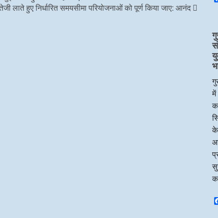
में तेजी लाते हुए निर्धारित समयसीमा परियोजनाओं को पूर्ण किया जाए: आनंद
गु
स
य
भ
गु
मे
का
सि
के
आ
प्
सु
क