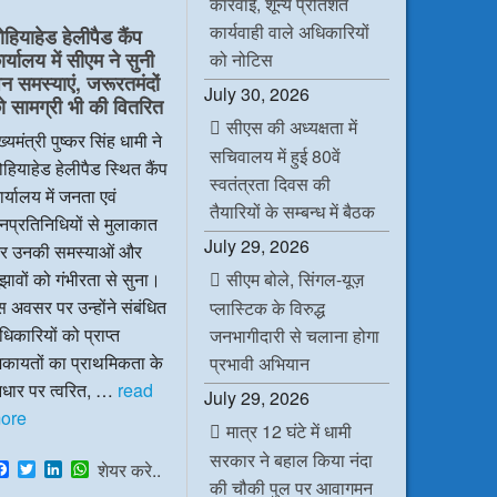
कार्रवाई, शून्य प्रतिशत
e
t
k
t
b
t
e
s
कार्यवाही वाले अधिकारियों
ोहियाहेड हेलीपैड कैंप
o
e
d
A
र्यालय में सीएम ने सुनी
o
r
I
p
को नोटिस
k
n
p
न समस्याएं, जरूरतमंदों
July 30, 2026
ो सामग्री भी की वितरित
सीएस की अध्यक्षता में
ख्यमंत्री पुष्कर सिंह धामी ने
सचिवालय में हुई 80वें
हियाहेड हेलीपैड स्थित कैंप
स्वतंत्रता दिवस की
र्यालय में जनता एवं
तैयारियों के सम्बन्ध में बैठक
प्रतिनिधियों से मुलाकात
July 29, 2026
र उनकी समस्याओं और
सीएम बोले, सिंगल-यूज़
झावों को गंभीरता से सुना।
 अवसर पर उन्होंने संबंधित
प्लास्टिक के विरुद्ध
िकारियों को प्राप्त
जनभागीदारी से चलाना होगा
िकायतों का प्राथमिकता के
प्रभावी अभियान
धार पर त्वरित, …
read
July 29, 2026
ore
मात्र 12 घंटे में धामी
सरकार ने बहाल किया नंदा
F
T
L
W
शेयर करे..
a
w
i
h
की चौकी पुल पर आवागमन