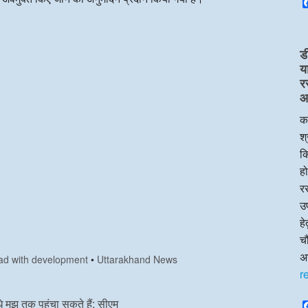
ड
य
र
आप
का
श्
क
हो
रस
उप
ह
चौ
अन
ad with development
•
Uttarakhand News
r
 मुझ तक पहुंचा सकते हैं: सीएम