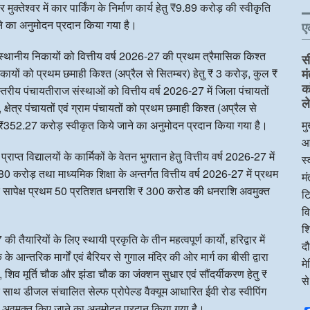
क्तेश्वर में कार पार्किंग के निर्माण कार्य हेतु ₹9.89 करोड़ की स्वीकृति
ने का अनुमोदन प्रदान किया गया है।
ए
हरी स्थानीय निकायों को वित्तीय वर्ष 2026-27 की प्रथम त्रैमासिक किश्त
स
िकायों को प्रथम छमाही किश्त (अप्रैल से सितम्बर) हेतु ₹ 3 करोड़, कुल ₹
म
क
रीय पंचायतीराज संस्थाओं को वित्तीय वर्ष 2026-27 में जिला पंचायतों
ले
षेत्र पंचायतों एवं ग्राम पंचायतों को प्रथम छमाही किश्त (अप्रैल से
352.27 करोड़ स्वीकृत किये जाने का अनुमोदन प्रदान किया गया है।
मु
आ
्राप्त विद्यालयों के कार्मिकों के वेतन भुगतान हेतु वित्तीय वर्ष 2026-27 में
स्
0 करोड़ तथा माध्यमिक शिक्षा के अन्तर्गत वित्तीय वर्ष 2026-27 में प्रथम
म
 के सापेक्ष प्रथम 50 प्रतिशत धनराशि ₹ 300 करोड की धनराशि अवमुक्त
टि
व
शि
ी तैयारियों के लिए स्थायी प्रकृति के तीन महत्वपूर्ण कार्यो, हरिद्वार में
दौ
े आन्तरिक मार्गों एवं बैरियर से गुगाल मंदिर की ओर मार्ग का बीसी द्वारा
म
शिव मूर्ति चौक और झंडा चौक का जंक्शन सुधार एवं सौंदर्यीकरण हेतु ₹
स
थ डीजल संचालित सेल्फ प्रोपेल्ड वैक्यूम आधारित ईवी रोड स्वीपिंग
 अवमुक्त किए जाने का अनुमोदन प्रदान किया गया है।