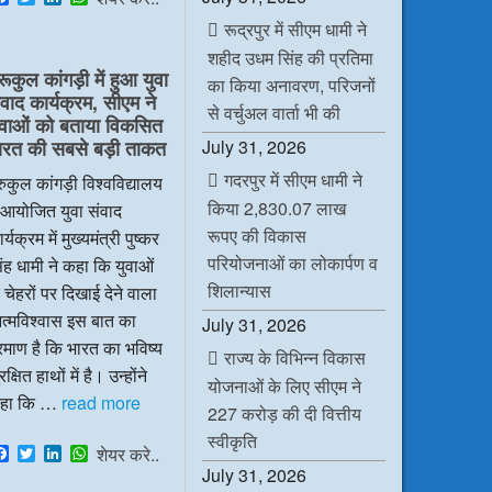
a
w
i
h
रूद्रपुर में सीएम धामी ने
c
i
n
a
e
t
k
t
शहीद उधम सिंह की प्रतिमा
b
t
e
s
रूकुल कांगड़ी में हुआ युवा
o
e
d
A
का किया अनावरण, परिजनों
ंवाद कार्यक्रम, सीएम ने
o
r
I
p
से वर्चुअल वार्ता भी की
k
n
p
ुवाओं को बताया विकसित
July 31, 2026
ारत की सबसे बड़ी ताकत
गदरपुर में सीएम धामी ने
रुकुल कांगड़ी विश्वविद्यालय
किया 2,830.07 लाख
ं आयोजित युवा संवाद
रूपए की विकास
र्यक्रम में मुख्यमंत्री पुष्कर
परियोजनाओं का लोकार्पण व
ंह धामी ने कहा कि युवाओं
शिलान्यास
 चेहरों पर दिखाई देने वाला
त्मविश्वास इस बात का
July 31, 2026
रमाण है कि भारत का भविष्य
राज्य के विभिन्न विकास
रक्षित हाथों में है। उन्होंने
योजनाओं के लिए सीएम ने
हा कि …
read more
227 करोड़ की दी वित्तीय
स्वीकृति
F
T
L
W
शेयर करे..
a
w
i
h
July 31, 2026
c
i
n
a