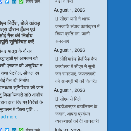
बड़ी ताकत
F
T
L
W
शेयर करे..
a
w
i
h
August 1, 2026
c
i
n
a
e
t
k
t
सीएम धामी ने थारू
b
t
e
s
ीएम निर्देश, बोले कांवड़
o
e
d
A
जनजाति संवाद कार्यक्रम में
ात्रा दौरान ईंधन एवं
o
r
I
p
किया प्रतिभाग, जानी
k
n
p
सोई गैस की निर्बाध
समस्याएं
ूर्ति सुनिश्चित करें
August 1, 2026
ंवड़ यात्रा के दौरान
रद्धालुओं एवं आमजन को
लोहियाहेड हेलीपैड कैंप
िसी प्रकार की असुविधा न
कार्यालय में सीएम ने सुनी
 तथा पेट्रोल, डीजल एवं
जन समस्याएं, जरूरतमंदों
ोई गैस की निर्बाध
को सामग्री भी की वितरित
लब्धता सुनिश्चित की जाने
August 1, 2026
ेतु जिलाधिकारी डॉ0 आशीष
सीएम से मिले
हान द्वारा दिए गए निर्देशों के
एनडीआरएफ बटालियन के
ुपालन में जिला पूर्ति …
जवान, आपदा प्रबंधन
ead more
व्यवस्थाओं की दी जानकारी
F
T
L
W
July 31, 2026
शेयर करे..