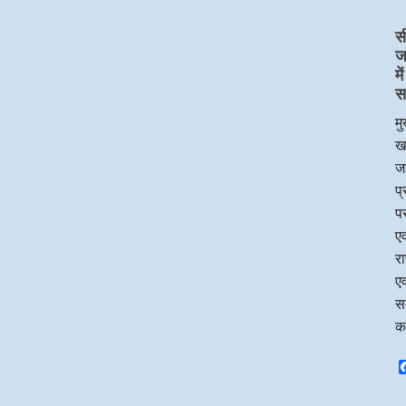
स
ज
म
स
मु
ख
जन
प
पर
एव
र
एव
सम
क