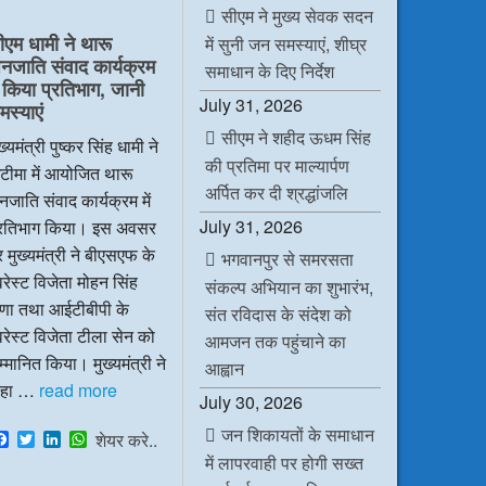
e
t
k
t
सीएम ने मुख्य सेवक सदन
b
t
e
s
ीएम धामी ने थारू
में सुनी जन समस्याएं, शीघ्र
o
e
d
A
नजाति संवाद कार्यक्रम
o
r
I
p
समाधान के दिए निर्देश
k
n
p
ें किया प्रतिभाग, जानी
July 31, 2026
मस्याएं
सीएम ने शहीद ऊधम सिंह
ख्यमंत्री पुष्कर सिंह धामी ने
की प्रतिमा पर माल्यार्पण
टीमा में आयोजित थारू
अर्पित कर दी श्रद्धांजलि
जाति संवाद कार्यक्रम में
July 31, 2026
्रतिभाग किया। इस अवसर
 मुख्यमंत्री ने बीएसएफ के
भगवानपुर से समरसता
रेस्ट विजेता मोहन सिंह
संकल्प अभियान का शुभारंभ,
ाणा तथा आईटीबीपी के
संत रविदास के संदेश को
रेस्ट विजेता टीला सेन को
आमजन तक पहुंचाने का
्मानित किया। मुख्यमंत्री ने
आह्वान
हा …
read more
July 30, 2026
जन शिकायतों के समाधान
F
T
L
W
शेयर करे..
a
w
i
h
में लापरवाही पर होगी सख्त
c
i
n
a