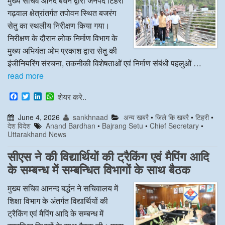
मुख्य सचिव आनंद बर्धन द्वारा जनपद टिहरी
गढ़वाल क्षेत्रांतर्गत तपोवन स्थित बजरंग
सेतु का स्थलीय निरीक्षण किया गया।
निरीक्षण के दौरान लोक निर्माण विभाग के
मुख्य अभियंता ओम प्रकाश द्वारा सेतु की
इंजीनियरिंग संरचना, तकनीकी विशेषताओं एवं निर्माण संबंधी पहलुओं …
read more
F
T
L
W
शेयर करे..
a
w
i
h
c
i
n
a
June 4, 2026
sankhnaad
अन्य खबरै
•
जिले कि खबरै
•
टिहरी
•
e
t
k
t
देश विदेश
Anand Bardhan
•
Bajrang Setu
•
Chief Secretary
•
b
t
e
s
Uttarakhand News
o
e
d
A
o
r
I
p
k
n
p
सीएस ने की विद्यार्थियों की ट्रैकिंग एवं मैपिंग आदि
के सम्बन्ध में सम्बन्धित विभागों के साथ बैठक
मुख्य सचिव आनन्द बर्द्धन ने सचिवालय में
शिक्षा विभाग के अंतर्गत विद्यार्थियों की
ट्रैकिंग एवं मैपिंग आदि के सम्बन्ध में