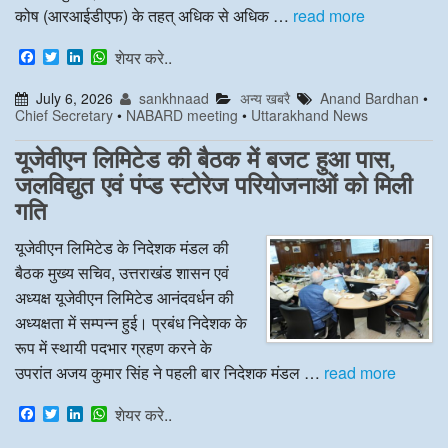
कोष (आरआईडीएफ) के तहत् अधिक से अधिक …
read more
F
T
L
W
शेयर करे..
a
w
i
h
c
i
n
a
July 6, 2026
sankhnaad
अन्य खबरै
Anand Bardhan
•
e
t
k
t
Chief Secretary
•
NABARD meeting
•
Uttarakhand News
b
t
e
s
o
e
d
A
o
r
I
p
यूजेवीएन लिमिटेड की बैठक में बजट हुआ पास,
k
n
p
जलविद्युत एवं पंप्ड स्टोरेज परियोजनाओं को मिली
गति
यूजेवीएन लिमिटेड के निदेशक मंडल की
बैठक मुख्य सचिव, उत्तराखंड शासन एवं
अध्यक्ष यूजेवीएन लिमिटेड आनंदवर्धन की
अध्यक्षता में सम्पन्न हुई। प्रबंध निदेशक के
रूप में स्थायी पदभार ग्रहण करने के
उपरांत अजय कुमार सिंह ने पहली बार निदेशक मंडल …
read more
F
T
L
W
शेयर करे..
a
w
i
h
c
i
n
a