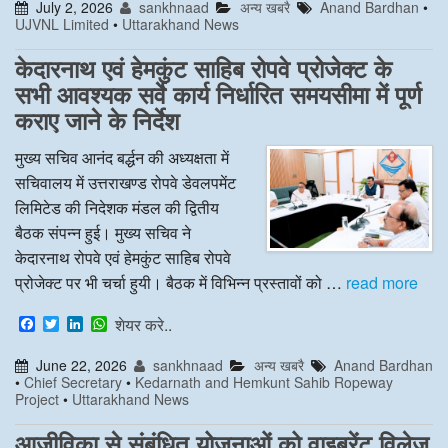
July 2, 2026
sankhnaad
अन्य खबरै
Anand Bardhan
•
e
t
k
t
UJVNL Limited
•
Uttarakhand News
b
t
e
s
o
e
d
A
o
r
I
p
केदारनाथ एवं हेमकुंट साहिब रोपवे प्रोजेक्ट के
k
n
p
सभी आवश्यक सर्वे कार्य निर्धारित समयसीमा में पूर्ण
कराए जाने के निर्देश
मुख्य सचिव आनंद बर्द्धन की अध्यक्षता में
सचिवालय में उत्तराखण्ड रोपवे डेवलपमेंट
लिमिटेड की निदेशक मंडल की द्वितीय
बैठक संपन्न हुई। मुख्य सचिव ने
केदारनाथ रोपवे एवं हेमकुंट साहिब रोपवे
प्रोजेक्ट पर भी चर्चा हुयी। बैठक में विभिन्न प्रस्तावों को …
read more
F
T
L
W
शेयर करे..
a
w
i
h
c
i
n
a
June 22, 2026
sankhnaad
अन्य खबरै
Anand Bardhan
e
t
k
t
•
Chief Secretary
•
Kedarnath and Hemkunt Sahib Ropeway
b
t
e
s
Project
•
Uttarakhand News
o
e
d
A
o
r
I
p
k
n
p
आजीविका से संबंधित योजनाओं को वाइब्रेंट विलेज