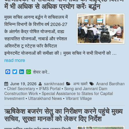
में भी अधिक से अधिक प्रयोग करेंः बर्द्धन
मुख्य सचिव आनन्द बर्द्धन ने सचिवालय में
विभिन्न विभागों के वित्तीय वर्ष 2026-27
के अंतर्गत केंद्र पोषित योजनाओं, वाह्य
सहायतित योजनाओं, नाबार्ड और स्पेशल
असिस्टेंस टू स्टेट्स फॉर कैपिटल
इन्वेस्टमेंट योजनाओं की समीक्षा की। मुख्य सचिव ने सभी विभागों को …
read more
F
T
L
W
शेयर करे..
a
w
i
h
c
i
n
a
June 19, 2026
sankhnaad
अन्य खबरै
Anand Bardhan
e
t
k
t
•
Chief Secretary
•
IFMS Portal
•
Song and Jamrani Dam
b
t
e
s
Construction Work
•
Special Assistance to States for Capital
o
e
d
A
Investment
•
Uttarakhand News
•
Vibrant Village
o
r
I
p
k
n
p
ऋषिकेश बजरंग सेतु का निरीक्षण करने पहुंचे मुख्य
सचिव, सुरक्षा मानकों को लेकर दिए निर्देश