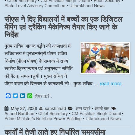
•
Chief Secretary
•
CM Pushkar Singh Dhami
•
Food Security
•
b
t
e
s
State Level Advisory Committee
•
Uttarakhand News
o
e
d
A
o
r
I
p
k
n
p
सीएस ने दिए विद्यालयों में बच्चों का एक डिजिटल
मैपिंग एवं ट्रैकिंग मैकेनिज्म तैयार किए जाने के
निर्देश
मुख्य सचिव आनन्द बर्द्धन की अध्यक्षता में
सचिवालय में प्रधानमंत्री पोषण शक्ति
निर्माण (पीएम पोषण) के सम्बन्ध में राज्य
स्तरीय क्रियान्वयन एवं अनुश्रवण समिति
की बैठक सम्पन्न हुयी। मुख्य सचिव ने
पीएम पोषण की विस्तार से जानकारी ली। मुख्य सचिव …
read more
F
T
L
W
शेयर करे..
a
w
i
h
c
i
n
a
May 27, 2026
sankhnaad
अन्य खबरै
•
अपनी बात
e
t
k
t
Anand Bardhan
•
Chief Secretary
•
CM Pushkar Singh Dhami
•
b
t
e
s
Prime Minister's Nutrition Power Building
•
Uttarakhand News
o
e
d
A
o
r
I
p
k
n
p
कार्यों में तेजी लाते हुए निर्धारित समयसीमा