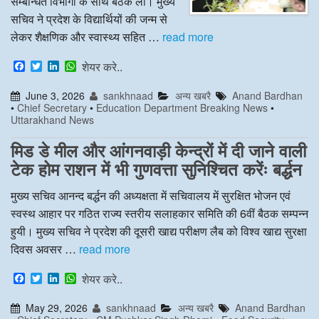
सम्बन्धित विभागों के साथ बैठक ली। मुख्य
सचिव ने प्रदेश के विद्यार्थियों की जन्म से
लेकर शैक्षणिक और स्वास्थ्य सहित …
read more
F
T
L
W
शेयर करे..
a
w
i
h
c
i
n
a
June 3, 2026
sankhnaad
अन्य खबरै
Anand Bardhan
e
t
k
t
•
Chief Secretary
•
Education Department Breaking News
•
b
t
e
s
Uttarakhand News
o
e
d
A
o
r
I
p
k
n
p
मिड डे मील और आंगनवाड़ी केन्द्रों में दी जाने वाली
टेक होम राशन में भी गुणवत्ता सुनिश्चित करेंः बर्द्धन
मुख्य सचिव आनन्द बर्द्धन की अध्यक्षता में सचिवालय में सुरक्षित भोजन एवं
स्वस्थ आहार पर गठित राज्य स्तरीय सलाहकार समिति की 6वीं बैठक सम्पन्न
हुयी। मुख्य सचिव ने प्रदेश की दूसरी खाद्य परीक्षण लैब को विश्व खाद्य सुरक्षा
दिवस अवसर …
read more
F
T
L
W
शेयर करे..
a
w
i
h
c
i
n
a
May 29, 2026
sankhnaad
अन्य खबरै
Anand Bardhan
e
t
k
t