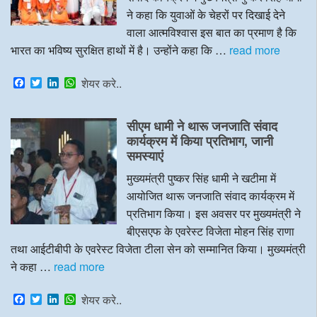
ने कहा कि युवाओं के चेहरों पर दिखाई देने
वाला आत्मविश्वास इस बात का प्रमाण है कि
भारत का भविष्य सुरक्षित हाथों में है। उन्होंने कहा कि …
read more
F
T
L
W
शेयर करे..
a
w
i
h
c
i
n
a
e
t
k
t
सीएम धामी ने थारू जनजाति संवाद
b
t
e
s
o
e
d
A
कार्यक्रम में किया प्रतिभाग, जानी
o
r
I
p
समस्याएं
k
n
p
मुख्यमंत्री पुष्कर सिंह धामी ने खटीमा में
आयोजित थारू जनजाति संवाद कार्यक्रम में
प्रतिभाग किया। इस अवसर पर मुख्यमंत्री ने
बीएसएफ के एवरेस्ट विजेता मोहन सिंह राणा
तथा आईटीबीपी के एवरेस्ट विजेता टीला सेन को सम्मानित किया। मुख्यमंत्री
ने कहा …
read more
F
T
L
W
शेयर करे..
a
w
i
h