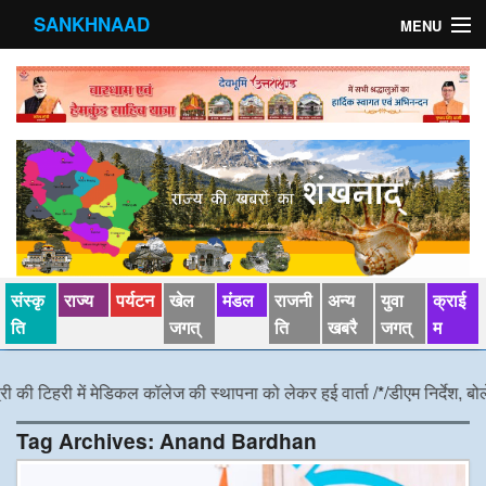
SANKHNAAD
MENU
मुख्य पृष्ठ
राज्य
मंडल
संस्कृति
खेल जगत्
संस्कृ
राज्य
पर्यटन
खेल
मंडल
राजनी
अन्य
युवा
क्राई
पर्यटन
ति
जगत्
ति
खबरै
जगत्
म
पड़ोसी राज्य
री में मेडिकल कॉलेज की स्थापना को लेकर हुई वार्ता
/*/
डीएम निर्देश, बोले कांवड़ या
स्वास्‍थ्य
Tag Archives:
Anand Bardhan
देश विदेश