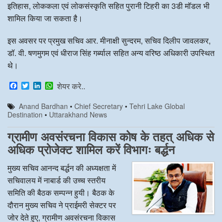
इतिहास, लोककला एवं लोकसंस्कृति सहित पुरानी टिहरी का 3डी मॉडल भी
शामिल किया जा सकता है।
इस अवसर पर प्रमुख सचिव आर. मीनाक्षी सुन्दरम, सचिव दिलीप जावलकर,
डॉ. वी. षणमुगम एवं धीराज सिंह गर्ब्याल सहित अन्य वरिष्ठ अधिकारी उपस्थित
थे।
F
T
L
W
शेयर करे..
a
w
i
h
c
i
n
a
Anand Bardhan
•
Chief Secretary
•
Tehri Lake Global
e
t
k
t
Destination
•
Uttarakhand News
b
t
e
s
o
e
d
A
o
r
I
p
ग्रामीण अवसंरचना विकास कोष के तहत् अधिक से
k
n
p
अधिक प्रोजेक्ट शामिल करें विभागः बर्द्धन
मुख्य सचिव आनन्द बर्द्धन की अध्यक्षता में
सचिवालय में नाबार्ड की उच्च स्तरीय
समिति की बैठक सम्पन्न हुयी। बैठक के
दौरान मुख्य सचिव ने प्राईमरी सेक्टर पर
जोर देते हुए, ग्रामीण अवसंरचना विकास