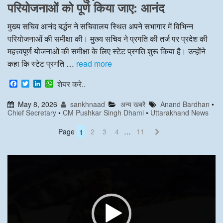
परियोजनाओं को पूर्ण किया जाए: आनंद
मुख्य सचिव आनंद बर्द्धन ने सचिवालय स्थित अपने सभागार में विभिन्न
परियोजनाओं की समीक्षा की। मुख्य सचिव ने प्रगति की तर्ज पर प्रदेश की
महत्त्वपूर्ण योजनाओं की समीक्षा के लिए स्टेट प्रगति शुरू किया है। उन्होंने
कहा कि स्टेट प्रगति …
read more
F
T
L
W
शेयर करे..
a
w
i
h
c
i
n
a
May 8, 2026
sankhnaad
अन्य खबरै
Anand Bardhan
•
e
t
k
t
Chief Secretary
•
CM Pushkar Singh Dhami
•
Uttarakhand News
b
t
e
s
o
e
d
A
o
r
I
p
Page
1
2
3
4
…
11
k
n
p
Video
Player