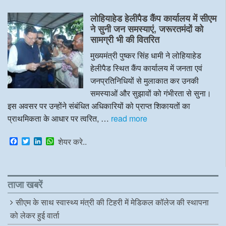
c
i
n
a
e
t
k
t
लोहियाहेड हेलीपैड कैंप कार्यालय में सीएम
b
t
e
s
o
e
d
A
ने सुनी जन समस्याएं, जरूरतमंदों को
o
r
I
p
सामग्री भी की वितरित
k
n
p
मुख्यमंत्री पुष्कर सिंह धामी ने लोहियाहेड
हेलीपैड स्थित कैंप कार्यालय में जनता एवं
जनप्रतिनिधियों से मुलाकात कर उनकी
समस्याओं और सुझावों को गंभीरता से सुना।
इस अवसर पर उन्होंने संबंधित अधिकारियों को प्राप्त शिकायतों का
प्राथमिकता के आधार पर त्वरित, …
read more
F
T
L
W
शेयर करे..
a
w
i
h
c
i
n
a
e
t
k
t
b
t
e
s
o
e
d
A
ताजा खबरें
o
r
I
p
k
n
p
सीएम के साथ स्वास्थ्य मंत्री की टिहरी में मेडिकल कॉलेज की स्थापना
को लेकर हुई वार्ता