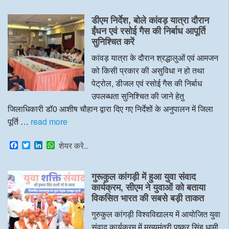
c
i
n
a
e
t
k
t
डीएम निर्देश, बोले कांवड़ यात्रा दौरान
b
t
e
s
o
e
d
A
ईंधन एवं रसोई गैस की निर्बाध आपूर्ति
o
r
I
p
सुनिश्चित करें
k
n
p
कांवड़ यात्रा के दौरान श्रद्धालुओं एवं आमजन
को किसी प्रकार की असुविधा न हो तथा
पेट्रोल, डीजल एवं रसोई गैस की निर्बाध
उपलब्धता सुनिश्चित की जाने हेतु
जिलाधिकारी डॉ0 आशीष चौहान द्वारा दिए गए निर्देशों के अनुपालन में जिला
पूर्ति …
read more
F
T
L
W
शेयर करे..
a
w
i
h
c
i
n
a
e
t
k
t
गुरूकुल कांगड़ी में हुआ युवा संवाद
b
t
e
s
o
e
d
A
कार्यक्रम, सीएम ने युवाओं को बताया
o
r
I
p
विकसित भारत की सबसे बड़ी ताकत
k
n
p
गुरुकुल कांगड़ी विश्वविद्यालय में आयोजित युवा
संवाद कार्यक्रम में मुख्यमंत्री पुष्कर सिंह धामी