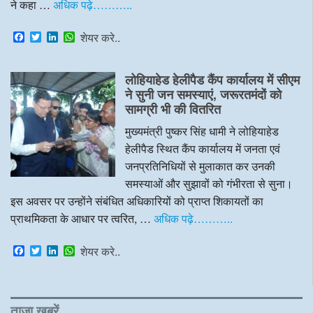
ने कहा …
अधिक पढ़े………..
F
T
L
W
शेयर करे..
a
w
i
h
c
i
n
a
e
t
k
t
लोहियाहेड हेलीपैड कैंप कार्यालय में सीएम
b
t
e
s
o
e
d
A
ने सुनी जन समस्याएं, जरूरतमंदों को
o
r
I
p
सामग्री भी की वितरित
k
n
p
मुख्यमंत्री पुष्कर सिंह धामी ने लोहियाहेड
हेलीपैड स्थित कैंप कार्यालय में जनता एवं
जनप्रतिनिधियों से मुलाकात कर उनकी
समस्याओं और सुझावों को गंभीरता से सुना।
इस अवसर पर उन्होंने संबंधित अधिकारियों को प्राप्त शिकायतों का
प्राथमिकता के आधार पर त्वरित, …
अधिक पढ़े………..
F
T
L
W
शेयर करे..
a
w
i
h
c
i
n
a
e
t
k
t
b
t
e
s
o
e
d
A
ताजा खबरें