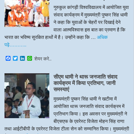
k
n
p
गुरुकुल कांगड़ी विश्वविद्यालय में आयोजित युवा
संवाद कार्यक्रम में मुख्यमंत्री पुष्कर सिंह धामी
ने कहा कि युवाओं के चेहरों पर दिखाई देने
वाला आत्मविश्वास इस बात का प्रमाण है कि
भारत का भविष्य सुरक्षित हाथों में है। उन्होंने कहा कि …
अधिक
पढ़े………..
F
T
L
W
शेयर करे..
a
w
i
h
c
i
n
a
e
t
k
t
सीएम धामी ने थारू जनजाति संवाद
b
t
e
s
o
e
d
A
कार्यक्रम में किया प्रतिभाग, जानी
o
r
I
p
समस्याएं
k
n
p
मुख्यमंत्री पुष्कर सिंह धामी ने खटीमा में
आयोजित थारू जनजाति संवाद कार्यक्रम में
प्रतिभाग किया। इस अवसर पर मुख्यमंत्री ने
बीएसएफ के एवरेस्ट विजेता मोहन सिंह राणा
तथा आईटीबीपी के एवरेस्ट विजेता टीला सेन को सम्मानित किया। मुख्यमंत्री