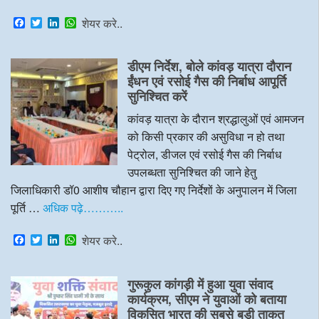
F
T
L
W
शेयर करे..
a
w
i
h
c
i
n
a
e
t
k
t
डीएम निर्देश, बोले कांवड़ यात्रा दौरान
b
t
e
s
o
e
d
A
ईंधन एवं रसोई गैस की निर्बाध आपूर्ति
o
r
I
p
सुनिश्चित करें
k
n
p
कांवड़ यात्रा के दौरान श्रद्धालुओं एवं आमजन
को किसी प्रकार की असुविधा न हो तथा
पेट्रोल, डीजल एवं रसोई गैस की निर्बाध
उपलब्धता सुनिश्चित की जाने हेतु
जिलाधिकारी डॉ0 आशीष चौहान द्वारा दिए गए निर्देशों के अनुपालन में जिला
पूर्ति …
अधिक पढ़े………..
F
T
L
W
शेयर करे..
a
w
i
h
c
i
n
a
e
t
k
t
गुरूकुल कांगड़ी में हुआ युवा संवाद
b
t
e
s
o
e
d
A
कार्यक्रम, सीएम ने युवाओं को बताया
o
r
I
p
विकसित भारत की सबसे बड़ी ताकत