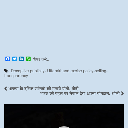
F
T
L
W
शेयर करे..
a
w
i
h
c
i
n
a
Deceptive publicity- Uttarakhand excise policy-selling-
e
t
k
t
transparency
b
t
e
s
o
e
d
A
o
r
I
p
भाजपा के दलित सांसदों को मनाये योगीः मोदी
k
n
p
भारत की पहल पर नेपाल देगा अपना योगदानः ओली
Video
Player