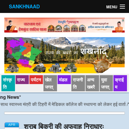
SANKHNAAD
MENU
मुख्य पृष्ठ
राज्य
मंडल
संस्कृति
खेल जगत्
संस्कृ
राज्य
पर्यटन
खेल
मंडल
राजनी
अन्य
युवा
क्राई
पर्यटन
ति
जगत्
ति
खबरै
जगत्
म
News*
पड़ोसी राज्य
वास्थ्य मंत्री की टिहरी में मेडिकल कॉलेज की स्थापना को लेकर हुई वार्ता
/*/
डीएम 
स्वास्‍थ्य
शराब बिक्री की अफवाह निराधारः
देश विदेश
APR