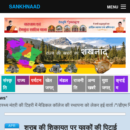
SANKHNAAD
MENU
मुख्य पृष्ठ
राज्य
मंडल
संस्कृति
खेल जगत्
संस्कृ
राज्य
पर्यटन
खेल
मंडल
राजनी
अन्य
युवा
क्राई
पर्यटन
ति
जगत्
ति
खबरै
जगत्
म
पड़ोसी राज्य
मंत्री की टिहरी में मेडिकल कॉलेज की स्थापना को लेकर हुई वार्ता
/*/
डीएम निर्देश,
स्वास्‍थ्य
शराब की शिकायत पर युवकों की पिटाई
देश विदेश
APR