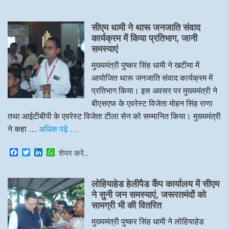
a
w
i
h
c
i
n
a
e
t
k
t
सीएम धामी ने थारू जनजाति संवाद
b
t
e
s
o
e
d
A
कार्यक्रम में किया प्रतिभाग, जानी
o
r
I
p
समस्याएं
k
n
p
मुख्यमंत्री पुष्कर सिंह धामी ने खटीमा में
आयोजित थारू जनजाति संवाद कार्यक्रम में
प्रतिभाग किया। इस अवसर पर मुख्यमंत्री ने
बीएसएफ के एवरेस्ट विजेता मोहन सिंह राणा
तथा आईटीबीपी के एवरेस्ट विजेता टीला सेन को सम्मानित किया। मुख्यमंत्री
ने कहा …
अधिक पढ़े …
F
T
L
W
शेयर करे..
a
w
i
h
c
i
n
a
e
t
k
t
लोहियाहेड हेलीपैड कैंप कार्यालय में सीएम
b
t
e
s
o
e
d
A
ने सुनी जन समस्याएं, जरूरतमंदों को
o
r
I
p
सामग्री भी की वितरित
k
n
p
मुख्यमंत्री पुष्कर सिंह धामी ने लोहियाहेड