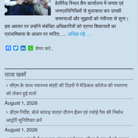
हेलीपैड स्थित कैंप कार्यालय में जनता एवं
जनप्रतिनिधियों से मुलाकात कर उनकी
समस्याओं और सुझावों को गंभीरता से सुना।
इस अवसर पर उन्होंने संबंधित अधिकारियों को प्राप्त शिकायतों का
प्राथमिकता के आधार पर त्वरित, …
अधिक पढ़े …
F
T
L
W
शेयर करे..
a
w
i
h
c
i
n
a
e
t
k
t
b
t
e
s
o
e
d
A
ताजा खबरें
o
r
I
p
k
n
p
सीएम के साथ स्वास्थ्य मंत्री की टिहरी में मेडिकल कॉलेज की स्थापना
को लेकर हुई वार्ता
August 1, 2026
डीएम निर्देश, बोले कांवड़ यात्रा दौरान ईंधन एवं रसोई गैस की निर्बाध
आपूर्ति सुनिश्चित करें
August 1, 2026