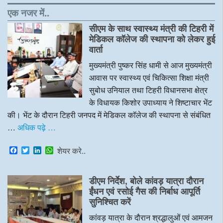
एक नजर में..
सीएम के साथ स्वास्थ्य मंत्री की टिहरी में
मेडिकल कॉलेज की स्थापना को लेकर हुई
वार्ता
मुख्यमंत्री पुष्कर सिंह धामी से आज मुख्यमंत्री
आवास पर स्वास्थ्य एवं चिकित्सा शिक्षा मंत्री
सुबोध उनियाल तथा टिहरी विधानसभा क्षेत्र
के विधायक किशोर उपाध्याय ने शिष्टाचार भेंट
की। भेंट के दौरान टिहरी जनपद में मेडिकल कॉलेज की स्थापना से संबंधित
…
अधिक पढ़े …
F
T
L
W
शेयर करे..
a
w
i
h
c
i
n
a
e
t
k
t
डीएम निर्देश, बोले कांवड़ यात्रा दौरान
b
t
e
s
o
e
d
A
ईंधन एवं रसोई गैस की निर्बाध आपूर्ति
o
r
I
p
सुनिश्चित करें
k
n
p
कांवड़ यात्रा के दौरान श्रद्धालुओं एवं आमजन