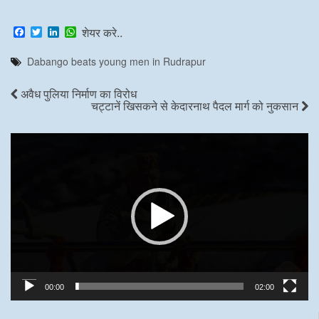
F
T
L
W
शेयर करे..
a
w
i
h
c
i
n
a
Dabango beats young men in Rudrapur
e
t
k
t
b
t
e
s
o
e
d
A
अवैध पुलिया निर्माण का विरोध
o
r
I
p
चट्टानें खिसकने से केदारनाथ पैदल मार्ग को नुकसान
k
n
p
Video
Player
00:00
02:00