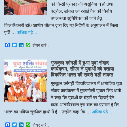
को किसी प्रकार की असुविधा न हो तथा
पेट्रोल, डीजल एवं रसोई गैस की निर्बाध
उपलब्धता सुनिश्चित की जाने हेतु
जिलाधिकारी डॉ0 आशीष चौहान द्वारा दिए गए निर्देशों के अनुपालन में जिला
पूर्ति …
अधिक पढ़े …
F
T
L
W
शेयर करे..
a
w
i
h
c
i
n
a
e
t
k
t
गुरूकुल कांगड़ी में हुआ युवा संवाद
b
t
e
s
o
e
d
A
कार्यक्रम, सीएम ने युवाओं को बताया
o
r
I
p
विकसित भारत की सबसे बड़ी ताकत
k
n
p
गुरुकुल कांगड़ी विश्वविद्यालय में आयोजित युवा
संवाद कार्यक्रम में मुख्यमंत्री पुष्कर सिंह धामी
ने कहा कि युवाओं के चेहरों पर दिखाई देने
वाला आत्मविश्वास इस बात का प्रमाण है कि
भारत का भविष्य सुरक्षित हाथों में है। उन्होंने कहा कि …
अधिक पढ़े …
F
T
L
W
शेयर करे..