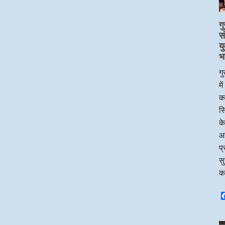
गु
स
य
भ
गु
मे
का
सि
के
आ
प्
सु
क