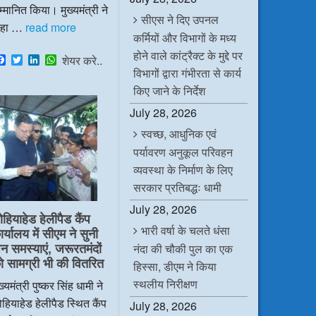
्मानित किया। मुख्यमंत्री ने
सीएस ने दिए उपनल
हा …
read more
कर्मियों और विभागों के मध्य
होने वाले कांट्रैक्ट के मुद्दे पर
F
T
L
W
शेयर करे..
a
w
i
h
विभागों द्वारा गंभीरता से कार्य
c
i
n
a
किए जाने के निर्देश
e
t
k
t
b
t
e
s
July 28, 2026
o
e
d
A
o
r
I
p
स्वच्छ, आधुनिक एवं
k
n
p
पर्यावरण अनुकूल परिवहन
व्यवस्था के निर्माण के लिए
सरकार प्रतिबद्धः धामी
July 28, 2026
ोहियाहेड हेलीपैड कैंप
भारी वर्षा के चलते धंसा
र्यालय में सीएम ने सुनी
न समस्याएं, जरूरतमंदों
नंदा की चौकी पुल का एक
ो सामग्री भी की वितरित
हिस्सा, डीएम ने किया
स्थलीय निरीक्षण
ख्यमंत्री पुष्कर सिंह धामी ने
हियाहेड हेलीपैड स्थित कैंप
July 28, 2026