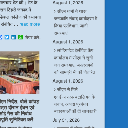
ष्टाचार भेंट की। भेंट के
August 1, 2026
रान टिहरी जनपद में
सीएम धामी ने थारू
ेडिकल कॉलेज की स्थापना
जनजाति संवाद कार्यक्रम में
े संबंधित …
read more
किया प्रतिभाग, जानी
समस्याएं
F
T
L
W
शेयर करे..
a
w
i
h
August 1, 2026
c
i
n
a
लोहियाहेड हेलीपैड कैंप
e
t
k
t
b
t
e
s
कार्यालय में सीएम ने सुनी
o
e
d
A
o
r
I
p
जन समस्याएं, जरूरतमंदों
k
n
p
को सामग्री भी की वितरित
August 1, 2026
सीएम से मिले
एनडीआरएफ बटालियन के
ीएम निर्देश, बोले कांवड़
जवान, आपदा प्रबंधन
ात्रा दौरान ईंधन एवं
व्यवस्थाओं की दी जानकारी
सोई गैस की निर्बाध
ूर्ति सुनिश्चित करें
July 31, 2026