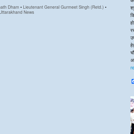
का
nath Dham
•
Lieutenant General Gurmeet Singh (Retd.)
•
श्
Uttarakhand News
क
हो
रस
उप
ह
चौ
अन
r