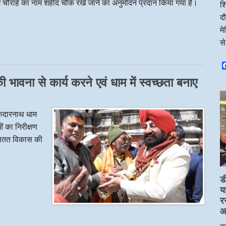
 मार्ग चौराहे का नाम शहीद चौक रखे जाने का अनुमोदन प्रदान किया गया है।
शि
दौ
म
स
 भावना से कार्य करने एवं धाम में स्वच्छता बनाए
 केदारनाथ धाम
ओं का निरीक्षण
े सतत विकास की
ड
य
र
आप