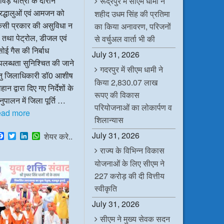
ंवड़ यात्रा के दौरान
रूद्रपुर में सीएम धामी ने
रद्धालुओं एवं आमजन को
शहीद उधम सिंह की प्रतिमा
िसी प्रकार की असुविधा न
का किया अनावरण, परिजनों
 तथा पेट्रोल, डीजल एवं
से वर्चुअल वार्ता भी की
ोई गैस की निर्बाध
July 31, 2026
लब्धता सुनिश्चित की जाने
गदरपुर में सीएम धामी ने
ेतु जिलाधिकारी डॉ0 आशीष
किया 2,830.07 लाख
हान द्वारा दिए गए निर्देशों के
रूपए की विकास
ुपालन में जिला पूर्ति …
परियोजनाओं का लोकार्पण व
ead more
शिलान्यास
July 31, 2026
F
T
L
W
शेयर करे..
a
w
i
h
राज्य के विभिन्न विकास
c
i
n
a
e
t
k
t
योजनाओं के लिए सीएम ने
b
t
e
s
o
e
d
A
227 करोड़ की दी वित्तीय
o
r
I
p
स्वीकृति
k
n
p
July 31, 2026
सीएम ने मुख्य सेवक सदन