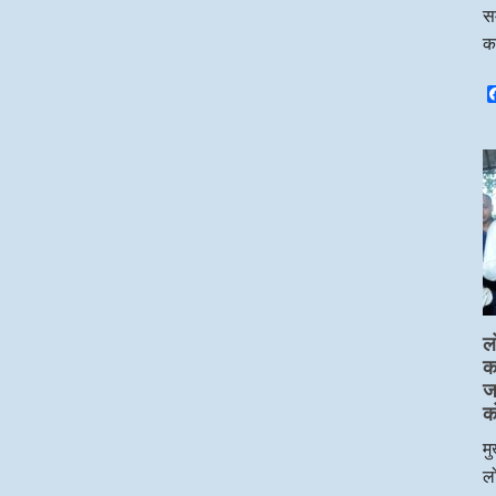
सम
क
ल
का
ज
क
मु
लो