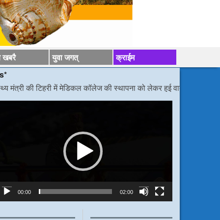
य खबरै
युवा जगत्
क्राईम
टिहरी में मेडिकल कॉलेज की स्थापना को लेकर हुई वार्ता
/*/
डीएम निर्देश, बोले कांवड़
ideo
layer
00:00
02:00