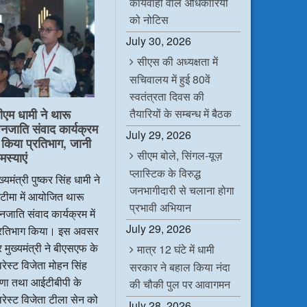
कार्यवाही वाले अधिकारियों
b
t
e
s
o
e
d
A
को नोटिस
o
r
I
p
k
n
p
July 30, 2026
सीएस की अध्यक्षता में
सचिवालय में हुई 80वें
स्वतंत्रता दिवस की
ीएम धामी ने थारू
तैयारियों के सम्बन्ध में बैठक
नजाति संवाद कार्यक्रम
July 29, 2026
ें किया प्रतिभाग, जानी
सीएम बोले, सिंगल-यूज़
मस्याएं
प्लास्टिक के विरुद्ध
ख्यमंत्री पुष्कर सिंह धामी ने
जनभागीदारी से चलाना होगा
टीमा में आयोजित थारू
प्रभावी अभियान
जाति संवाद कार्यक्रम में
July 29, 2026
्रतिभाग किया। इस अवसर
 मुख्यमंत्री ने बीएसएफ के
मात्र 12 घंटे में धामी
रेस्ट विजेता मोहन सिंह
सरकार ने बहाल किया नंदा
ाणा तथा आईटीबीपी के
की चौकी पुल पर आवागमन
रेस्ट विजेता टीला सेन को
July 28, 2026