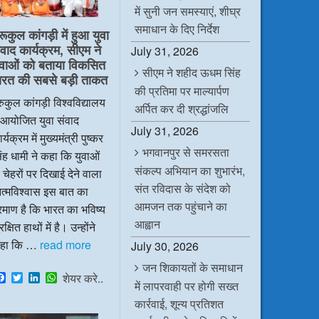
में सुनी जन समस्याएं, शीघ्र
समाधान के दिए निर्देश
रूकुल कांगड़ी में हुआ युवा
ंवाद कार्यक्रम, सीएम ने
July 31, 2026
ुवाओं को बताया विकसित
सीएम ने शहीद ऊधम सिंह
ारत की सबसे बड़ी ताकत
की प्रतिमा पर माल्यार्पण
रुकुल कांगड़ी विश्वविद्यालय
अर्पित कर दी श्रद्धांजलि
ं आयोजित युवा संवाद
July 31, 2026
र्यक्रम में मुख्यमंत्री पुष्कर
भगवानपुर से समरसता
ंह धामी ने कहा कि युवाओं
संकल्प अभियान का शुभारंभ,
 चेहरों पर दिखाई देने वाला
संत रविदास के संदेश को
त्मविश्वास इस बात का
आमजन तक पहुंचाने का
रमाण है कि भारत का भविष्य
आह्वान
रक्षित हाथों में है। उन्होंने
हा कि …
read more
July 30, 2026
जन शिकायतों के समाधान
F
T
L
W
शेयर करे..
में लापरवाही पर होगी सख्त
a
w
i
h
c
i
n
a
कार्रवाई, शून्य प्रतिशत
e
t
k
t