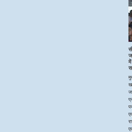
स
ज
म
स
मु
ख
जन
प
पर
एव
र
एव