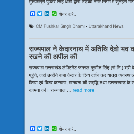
मुख्यमंत्री पुष्कर सिंह धामी द्वारा रुड़की नगर निगम में सुनहरा
F
T
L
W
शेयर करे..
a
w
i
h
c
i
n
a
CM Pushkar Singh Dhami
•
Uttarakhand News
e
t
k
t
b
t
e
s
o
e
d
A
o
r
I
p
राज्यपाल ने केदारनाथ में अतिथि देवो भव की
k
n
p
रखने की अपील की
राज्यपाल उत्तराखंड लेफ्टिनेंट जनरल गुरमीत सिंह (से नि.) श्री
पहुंचे, जहां उन्होंने बाबा केदार के दिव्य दर्शन कर यात्रा व्यवस्था
किया एवं विश्व कल्याण, मानवता की समृद्धि तथा उत्तराखण्ड क
कामना की। राज्यपाल …
read more
F
T
L
W
शेयर करे..
a
w
i
h