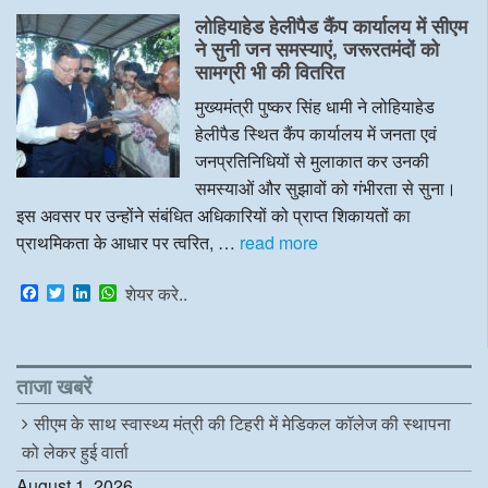
e
t
k
t
लोहियाहेड हेलीपैड कैंप कार्यालय में सीएम
b
t
e
s
o
e
d
A
ने सुनी जन समस्याएं, जरूरतमंदों को
o
r
I
p
सामग्री भी की वितरित
k
n
p
मुख्यमंत्री पुष्कर सिंह धामी ने लोहियाहेड
हेलीपैड स्थित कैंप कार्यालय में जनता एवं
जनप्रतिनिधियों से मुलाकात कर उनकी
समस्याओं और सुझावों को गंभीरता से सुना।
इस अवसर पर उन्होंने संबंधित अधिकारियों को प्राप्त शिकायतों का
प्राथमिकता के आधार पर त्वरित, …
read more
F
T
L
W
शेयर करे..
a
w
i
h
c
i
n
a
e
t
k
t
b
t
e
s
o
e
d
A
ताजा खबरें
o
r
I
p
k
n
p
सीएम के साथ स्वास्थ्य मंत्री की टिहरी में मेडिकल कॉलेज की स्थापना
को लेकर हुई वार्ता
August 1, 2026