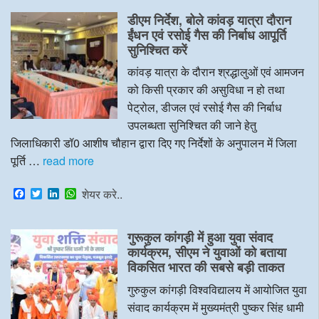
e
t
k
t
डीएम निर्देश, बोले कांवड़ यात्रा दौरान
b
t
e
s
o
e
d
A
ईंधन एवं रसोई गैस की निर्बाध आपूर्ति
o
r
I
p
सुनिश्चित करें
k
n
p
कांवड़ यात्रा के दौरान श्रद्धालुओं एवं आमजन
को किसी प्रकार की असुविधा न हो तथा
पेट्रोल, डीजल एवं रसोई गैस की निर्बाध
उपलब्धता सुनिश्चित की जाने हेतु
जिलाधिकारी डॉ0 आशीष चौहान द्वारा दिए गए निर्देशों के अनुपालन में जिला
पूर्ति …
read more
F
T
L
W
शेयर करे..
a
w
i
h
c
i
n
a
e
t
k
t
गुरूकुल कांगड़ी में हुआ युवा संवाद
b
t
e
s
o
e
d
A
कार्यक्रम, सीएम ने युवाओं को बताया
o
r
I
p
विकसित भारत की सबसे बड़ी ताकत
k
n
p
गुरुकुल कांगड़ी विश्वविद्यालय में आयोजित युवा
संवाद कार्यक्रम में मुख्यमंत्री पुष्कर सिंह धामी