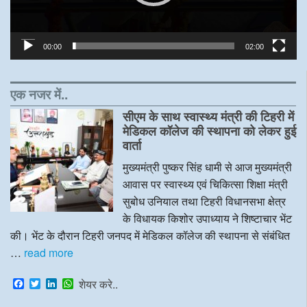
00:00
02:00
एक नजर में..
सीएम के साथ स्वास्थ्य मंत्री की टिहरी में
मेडिकल कॉलेज की स्थापना को लेकर हुई
वार्ता
मुख्यमंत्री पुष्कर सिंह धामी से आज मुख्यमंत्री
आवास पर स्वास्थ्य एवं चिकित्सा शिक्षा मंत्री
सुबोध उनियाल तथा टिहरी विधानसभा क्षेत्र
के विधायक किशोर उपाध्याय ने शिष्टाचार भेंट
की। भेंट के दौरान टिहरी जनपद में मेडिकल कॉलेज की स्थापना से संबंधित
…
read more
F
T
L
W
शेयर करे..
a
w
i
h
c
i
n
a