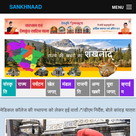
SANKHNAAD
MENU
मुख्य पृष्ठ
राज्य
मंडल
संस्कृति
खेल जगत्
संस्कृ
राज्य
पर्यटन
खेल
मंडल
राजनी
अन्य
युवा
क्राई
पर्यटन
ति
जगत्
ति
खबरै
जगत्
म
पड़ोसी राज्य
 कॉलेज की स्थापना को लेकर हुई वार्ता
/*/
डीएम निर्देश, बोले कांवड़ यात्रा दौरान ईंध
स्वास्‍थ्य
देश विदेश