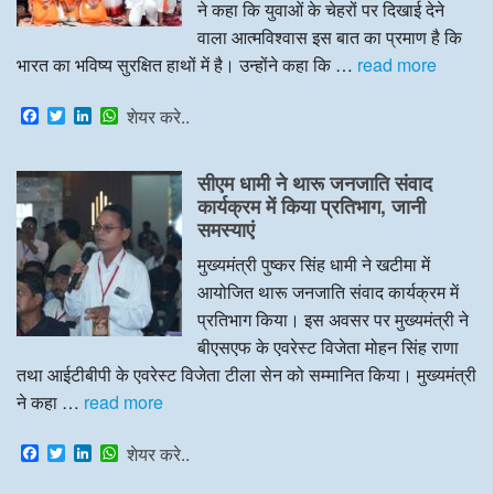
ने कहा कि युवाओं के चेहरों पर दिखाई देने
वाला आत्मविश्वास इस बात का प्रमाण है कि
भारत का भविष्य सुरक्षित हाथों में है। उन्होंने कहा कि …
read more
F
T
L
W
शेयर करे..
a
w
i
h
c
i
n
a
e
t
k
t
सीएम धामी ने थारू जनजाति संवाद
b
t
e
s
o
e
d
A
कार्यक्रम में किया प्रतिभाग, जानी
o
r
I
p
समस्याएं
k
n
p
मुख्यमंत्री पुष्कर सिंह धामी ने खटीमा में
आयोजित थारू जनजाति संवाद कार्यक्रम में
प्रतिभाग किया। इस अवसर पर मुख्यमंत्री ने
बीएसएफ के एवरेस्ट विजेता मोहन सिंह राणा
तथा आईटीबीपी के एवरेस्ट विजेता टीला सेन को सम्मानित किया। मुख्यमंत्री
ने कहा …
read more
F
T
L
W
शेयर करे..
a
w
i
h
c
i
n
a