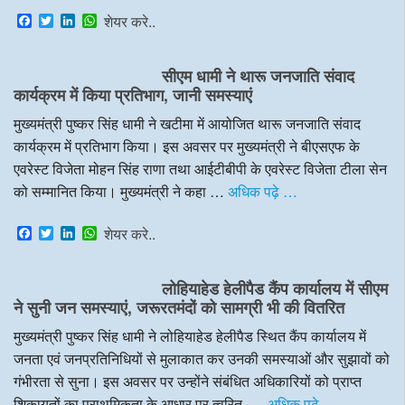
F
T
L
W
शेयर करे..
a
w
i
h
c
i
n
a
e
t
k
t
सीएम धामी ने थारू जनजाति संवाद
b
t
e
s
o
e
d
A
कार्यक्रम में किया प्रतिभाग, जानी समस्याएं
o
r
I
p
k
n
p
मुख्यमंत्री पुष्कर सिंह धामी ने खटीमा में आयोजित थारू जनजाति संवाद
कार्यक्रम में प्रतिभाग किया। इस अवसर पर मुख्यमंत्री ने बीएसएफ के
एवरेस्ट विजेता मोहन सिंह राणा तथा आईटीबीपी के एवरेस्ट विजेता टीला सेन
को सम्मानित किया। मुख्यमंत्री ने कहा …
अधिक पढ़े …
F
T
L
W
शेयर करे..
a
w
i
h
c
i
n
a
e
t
k
t
लोहियाहेड हेलीपैड कैंप कार्यालय में सीएम
b
t
e
s
o
e
d
A
ने सुनी जन समस्याएं, जरूरतमंदों को सामग्री भी की वितरित
o
r
I
p
k
n
p
मुख्यमंत्री पुष्कर सिंह धामी ने लोहियाहेड हेलीपैड स्थित कैंप कार्यालय में
जनता एवं जनप्रतिनिधियों से मुलाकात कर उनकी समस्याओं और सुझावों को
गंभीरता से सुना। इस अवसर पर उन्होंने संबंधित अधिकारियों को प्राप्त
शिकायतों का प्राथमिकता के आधार पर त्वरित, …
अधिक पढ़े …