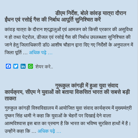
c
i
n
a
e
t
k
t
डीएम निर्देश, बोले कांवड़ यात्रा दौरान
b
t
e
s
o
e
d
A
ईंधन एवं रसोई गैस की निर्बाध आपूर्ति सुनिश्चित करें
o
r
I
p
k
n
p
कांवड़ यात्रा के दौरान श्रद्धालुओं एवं आमजन को किसी प्रकार की असुविधा
न हो तथा पेट्रोल, डीजल एवं रसोई गैस की निर्बाध उपलब्धता सुनिश्चित की
जाने हेतु जिलाधिकारी डॉ0 आशीष चौहान द्वारा दिए गए निर्देशों के अनुपालन में
जिला पूर्ति …
अधिक पढ़े …
F
T
L
W
शेयर करे..
a
w
i
h
c
i
n
a
e
t
k
t
गुरूकुल कांगड़ी में हुआ युवा संवाद
b
t
e
s
o
e
d
A
कार्यक्रम, सीएम ने युवाओं को बताया विकसित भारत की सबसे बड़ी
o
r
I
p
ताकत
k
n
p
गुरुकुल कांगड़ी विश्वविद्यालय में आयोजित युवा संवाद कार्यक्रम में मुख्यमंत्री
पुष्कर सिंह धामी ने कहा कि युवाओं के चेहरों पर दिखाई देने वाला
आत्मविश्वास इस बात का प्रमाण है कि भारत का भविष्य सुरक्षित हाथों में है।
उन्होंने कहा कि …
अधिक पढ़े …