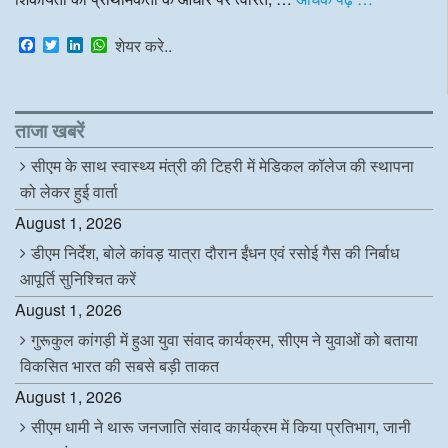
F
T
L
W
शेयर करे..
a
w
i
h
c
i
n
a
e
t
k
t
b
t
e
s
o
e
d
A
ताजा खबरें
o
r
I
p
k
n
p
सीएम के साथ स्वास्थ्य मंत्री की टिहरी में मेडिकल कॉलेज की स्थापना
को लेकर हुई वार्ता
August 1, 2026
डीएम निर्देश, बोले कांवड़ यात्रा दौरान ईंधन एवं रसोई गैस की निर्बाध
आपूर्ति सुनिश्चित करें
August 1, 2026
गुरूकुल कांगड़ी में हुआ युवा संवाद कार्यक्रम, सीएम ने युवाओं को बताया
विकसित भारत की सबसे बड़ी ताकत
August 1, 2026
सीएम धामी ने थारू जनजाति संवाद कार्यक्रम में किया प्रतिभाग, जानी