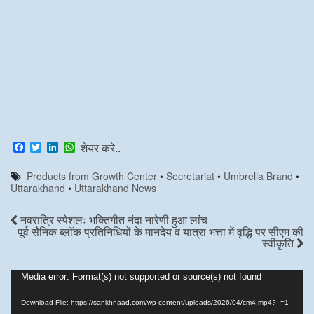
F
T
L
W
शेयर करे..
a
w
i
h
c
i
n
a
Products from Growth Center
•
Secretariat
•
Umbrella Brand
•
e
t
k
t
Uttarakhand
•
Uttarakhand News
b
t
e
s
o
e
d
A
o
r
I
p
नवरात्रि स्पेशलः भक्तिगीत नंदा नारेणी हुआ लांच
k
n
p
पूर्व सैनिक ब्लाॅक प्रतिनिधियों के मानदेय व यात्रा भत्ता में वृद्धि पर सीएम की
स्वीकृति
Video
Media error: Format(s) not supported or source(s) not found
Player
Download File: https://sankhnaad.com/wp-content/uploads/2026/04/cm4.mp4?_=1