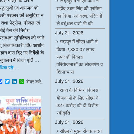
ंवड़ यात्रा के दौरान
रूद्रपुर में सीएम धामी ने
रद्धालुओं एवं आमजन को
शहीद उधम सिंह की प्रतिमा
िसी प्रकार की असुविधा न
का किया अनावरण, परिजनों
 तथा पेट्रोल, डीजल एवं
से वर्चुअल वार्ता भी की
ोई गैस की निर्बाध
July 31, 2026
लब्धता सुनिश्चित की जाने
गदरपुर में सीएम धामी ने
ेतु जिलाधिकारी डॉ0 आशीष
किया 2,830.07 लाख
हान द्वारा दिए गए निर्देशों के
रूपए की विकास
ुपालन में जिला पूर्ति …
परियोजनाओं का लोकार्पण व
धिक पढे़ …
शिलान्यास
July 31, 2026
F
T
L
W
शेयर करे..
a
w
i
h
राज्य के विभिन्न विकास
c
i
n
a
e
t
k
t
योजनाओं के लिए सीएम ने
b
t
e
s
o
e
d
A
227 करोड़ की दी वित्तीय
o
r
I
p
स्वीकृति
k
n
p
July 31, 2026
सीएम ने मुख्य सेवक सदन