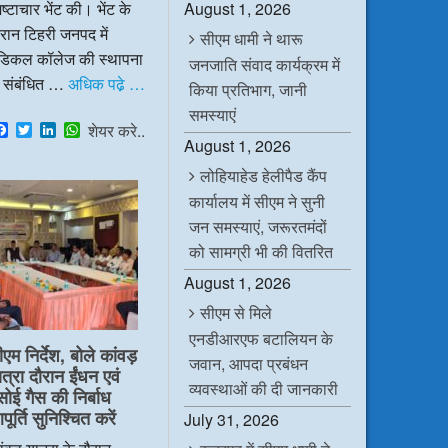
ष्टाचार भेंट की। भेंट के
August 1, 2026
रान टिहरी जनपद में
सीएम धामी ने थारू
ेडिकल कॉलेज की स्थापना
जनजाति संवाद कार्यक्रम में
े संबंधित …
अधिक पढे़ …
किया प्रतिभाग, जानी
समस्याएं
F
T
L
W
शेयर करे..
a
w
i
h
August 1, 2026
c
i
n
a
लोहियाहेड हेलीपैड कैंप
e
t
k
t
b
t
e
s
कार्यालय में सीएम ने सुनी
o
e
d
A
o
r
I
p
जन समस्याएं, जरूरतमंदों
k
n
p
को सामग्री भी की वितरित
August 1, 2026
सीएम से मिले
एनडीआरएफ बटालियन के
ीएम निर्देश, बोले कांवड़
जवान, आपदा प्रबंधन
ात्रा दौरान ईंधन एवं
व्यवस्थाओं की दी जानकारी
सोई गैस की निर्बाध
ूर्ति सुनिश्चित करें
July 31, 2026