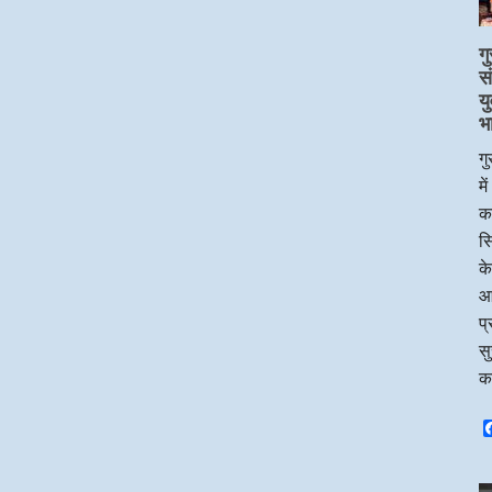
गु
स
य
भ
गु
मे
का
सि
के
आ
प्
सु
क