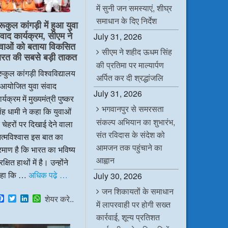
में सुनी जन समस्याएं, शीघ्र
समाधान के दिए निर्देश
रूकुल कांगड़ी में हुआ युवा
ंवाद कार्यक्रम, सीएम ने
July 31, 2026
ुवाओं को बताया विकसित
सीएम ने शहीद ऊधम सिंह
ारत की सबसे बड़ी ताकत
की प्रतिमा पर माल्यार्पण
रुकुल कांगड़ी विश्वविद्यालय
अर्पित कर दी श्रद्धांजलि
ं आयोजित युवा संवाद
July 31, 2026
र्यक्रम में मुख्यमंत्री पुष्कर
भगवानपुर से समरसता
ंह धामी ने कहा कि युवाओं
संकल्प अभियान का शुभारंभ,
 चेहरों पर दिखाई देने वाला
संत रविदास के संदेश को
त्मविश्वास इस बात का
आमजन तक पहुंचाने का
रमाण है कि भारत का भविष्य
आह्वान
रक्षित हाथों में है। उन्होंने
हा कि …
अधिक पढे़ …
July 30, 2026
जन शिकायतों के समाधान
F
T
L
W
शेयर करे..
में लापरवाही पर होगी सख्त
a
w
i
h
c
i
n
a
कार्रवाई, शून्य प्रतिशत
e
t
k
t