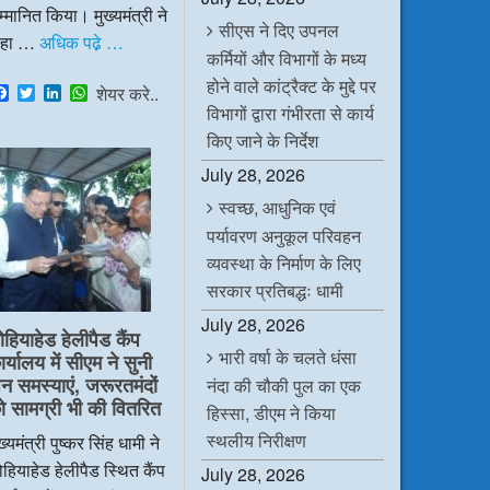
्मानित किया। मुख्यमंत्री ने
सीएस ने दिए उपनल
हा …
अधिक पढे़ …
कर्मियों और विभागों के मध्य
होने वाले कांट्रैक्ट के मुद्दे पर
F
T
L
W
शेयर करे..
a
w
i
h
विभागों द्वारा गंभीरता से कार्य
c
i
n
a
किए जाने के निर्देश
e
t
k
t
b
t
e
s
July 28, 2026
o
e
d
A
o
r
I
p
स्वच्छ, आधुनिक एवं
k
n
p
पर्यावरण अनुकूल परिवहन
व्यवस्था के निर्माण के लिए
सरकार प्रतिबद्धः धामी
July 28, 2026
ोहियाहेड हेलीपैड कैंप
भारी वर्षा के चलते धंसा
र्यालय में सीएम ने सुनी
न समस्याएं, जरूरतमंदों
नंदा की चौकी पुल का एक
ो सामग्री भी की वितरित
हिस्सा, डीएम ने किया
स्थलीय निरीक्षण
ख्यमंत्री पुष्कर सिंह धामी ने
हियाहेड हेलीपैड स्थित कैंप
July 28, 2026