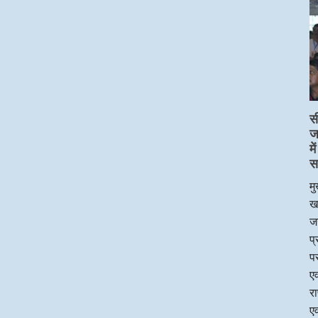
स
ज
म
स
मु
ख
जन
प
पर
एव
र
एव