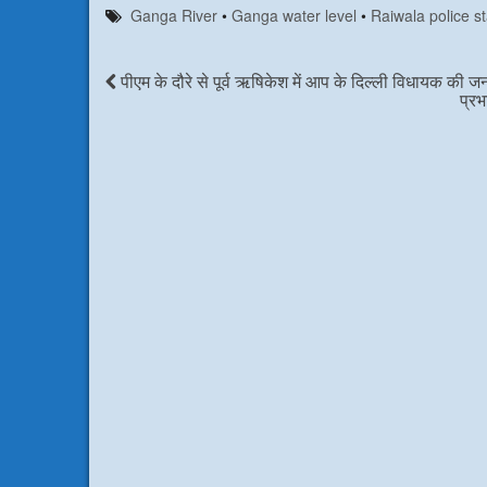
c
i
n
a
Ganga River
•
Ganga water level
•
Raiwala police st
e
t
k
t
b
t
e
s
o
e
d
A
o
r
I
p
पीएम के दौरे से पूर्व ऋषिकेश में आप के दिल्ली विधायक की 
k
n
p
प्रभ