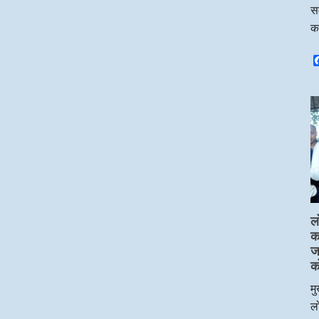
सम
क
ल
का
ज
क
मु
लो