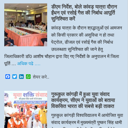
e
t
k
t
डीएम निर्देश, बोले कांवड़ यात्रा दौरान
b
t
e
s
o
e
d
A
ईंधन एवं रसोई गैस की निर्बाध आपूर्ति
o
r
I
p
सुनिश्चित करें
k
n
p
कांवड़ यात्रा के दौरान श्रद्धालुओं एवं आमजन
को किसी प्रकार की असुविधा न हो तथा
पेट्रोल, डीजल एवं रसोई गैस की निर्बाध
उपलब्धता सुनिश्चित की जाने हेतु
जिलाधिकारी डॉ0 आशीष चौहान द्वारा दिए गए निर्देशों के अनुपालन में जिला
पूर्ति …
अधिक पढे ….
F
T
L
W
शेयर करे..
a
w
i
h
c
i
n
a
e
t
k
t
गुरूकुल कांगड़ी में हुआ युवा संवाद
b
t
e
s
o
e
d
A
कार्यक्रम, सीएम ने युवाओं को बताया
o
r
I
p
विकसित भारत की सबसे बड़ी ताकत
k
n
p
गुरुकुल कांगड़ी विश्वविद्यालय में आयोजित युवा
संवाद कार्यक्रम में मुख्यमंत्री पुष्कर सिंह धामी