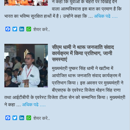
ने कहा कि युवाओं के चेहरों पर दिखाई देने
वाला आत्मविश्वास इस बात का प्रमाण है कि
भारत का भविष्य सुरक्षित हाथों में है। उन्होंने कहा कि …
अधिक पढे ….
F
T
L
W
शेयर करे..
a
w
i
h
c
i
n
a
e
t
k
t
सीएम धामी ने थारू जनजाति संवाद
b
t
e
s
o
e
d
A
कार्यक्रम में किया प्रतिभाग, जानी
o
r
I
p
समस्याएं
k
n
p
मुख्यमंत्री पुष्कर सिंह धामी ने खटीमा में
आयोजित थारू जनजाति संवाद कार्यक्रम में
प्रतिभाग किया। इस अवसर पर मुख्यमंत्री ने
बीएसएफ के एवरेस्ट विजेता मोहन सिंह राणा
तथा आईटीबीपी के एवरेस्ट विजेता टीला सेन को सम्मानित किया। मुख्यमंत्री
ने कहा …
अधिक पढे ….
F
T
L
W
शेयर करे..
a
w
i
h
c
i
n
a