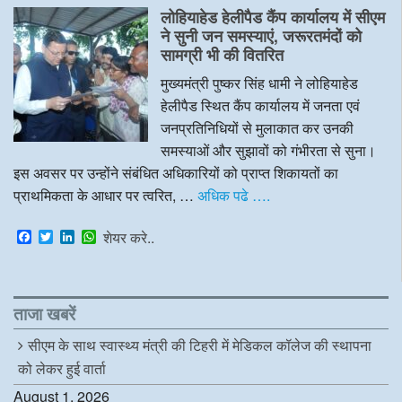
e
t
k
t
लोहियाहेड हेलीपैड कैंप कार्यालय में सीएम
b
t
e
s
o
e
d
A
ने सुनी जन समस्याएं, जरूरतमंदों को
o
r
I
p
सामग्री भी की वितरित
k
n
p
मुख्यमंत्री पुष्कर सिंह धामी ने लोहियाहेड
हेलीपैड स्थित कैंप कार्यालय में जनता एवं
जनप्रतिनिधियों से मुलाकात कर उनकी
समस्याओं और सुझावों को गंभीरता से सुना।
इस अवसर पर उन्होंने संबंधित अधिकारियों को प्राप्त शिकायतों का
प्राथमिकता के आधार पर त्वरित, …
अधिक पढे ….
F
T
L
W
शेयर करे..
a
w
i
h
c
i
n
a
e
t
k
t
b
t
e
s
o
e
d
A
ताजा खबरें
o
r
I
p
k
n
p
सीएम के साथ स्वास्थ्य मंत्री की टिहरी में मेडिकल कॉलेज की स्थापना
को लेकर हुई वार्ता
August 1, 2026