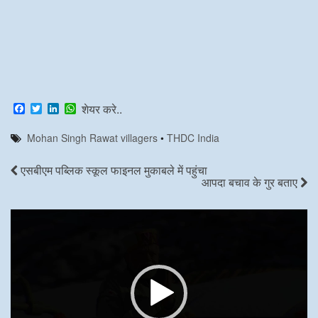
F
T
L
W
शेयर करे..
a
w
i
h
c
i
n
a
Mohan Singh Rawat villagers
•
THDC India
e
t
k
t
b
t
e
s
o
e
d
A
एसबीएम पब्लिक स्कूल फाइनल मुकाबले में पहुंचा
o
r
I
p
आपदा बचाव के गुर बताए
k
n
p
Video
Player