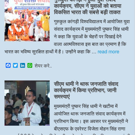
o
e
d
A
कार्यक्रम, सीएम ने युवाओं को बताया
o
r
I
p
विकसित भारत की सबसे बड़ी ताकत
k
n
p
गुरुकुल कांगड़ी विश्वविद्यालय में आयोजित युवा
संवाद कार्यक्रम में मुख्यमंत्री पुष्कर सिंह धामी
ने कहा कि युवाओं के चेहरों पर दिखाई देने
वाला आत्मविश्वास इस बात का प्रमाण है कि
भारत का भविष्य सुरक्षित हाथों में है। उन्होंने कहा कि …
read more
F
T
L
W
शेयर करे..
a
w
i
h
c
i
n
a
e
t
k
t
सीएम धामी ने थारू जनजाति संवाद
b
t
e
s
o
e
d
A
कार्यक्रम में किया प्रतिभाग, जानी
o
r
I
p
समस्याएं
k
n
p
मुख्यमंत्री पुष्कर सिंह धामी ने खटीमा में
आयोजित थारू जनजाति संवाद कार्यक्रम में
प्रतिभाग किया। इस अवसर पर मुख्यमंत्री ने
बीएसएफ के एवरेस्ट विजेता मोहन सिंह राणा