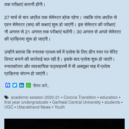
तक परीक्षाएं करानी होंगी।
27 मार्च से चार अप्रैल तक सेमेस्टर ब्रेक रहेगा। जबकि पांच अप्रैल से
एवन सेमेस्टर (सम) की कक्षाएं शुरू हो जाएंगी। इस सेमेस्टर की परीक्षाएं
नौ अगस्त से 21 अगस्त तक परीक्षाएं चलेंगी। 30 अगस्त से अगले सेमेस्टर
की प्रक्रिया शुरू हो जाएगी।
उन्होंने बताया कि स्नातक प्रथम वर्ष में प्रवेश के लिए डीन स्तर पर मेरिट
लिस्ट बनाने की कार्रवाई चल रही है। इसके बाद प्रवेश शुरू हो जाएंगे।
स्नातकोत्तर और व्यवसायिक पाठ्यक्रमों में भी अक्तूबर माह में प्रवेश
प्रक्रिया संपन्न हो जाएंगी।
F
T
L
W
शेयर करे..
a
w
i
h
c
i
n
a
academic session 2020-21
•
Corona Transition
•
education
•
e
t
k
t
first year undergraduate
•
Garhwal Central University
•
students
•
b
t
e
s
UGC
•
Uttarakhand News
•
Youth
o
e
d
A
o
r
I
p
k
n
p
Video