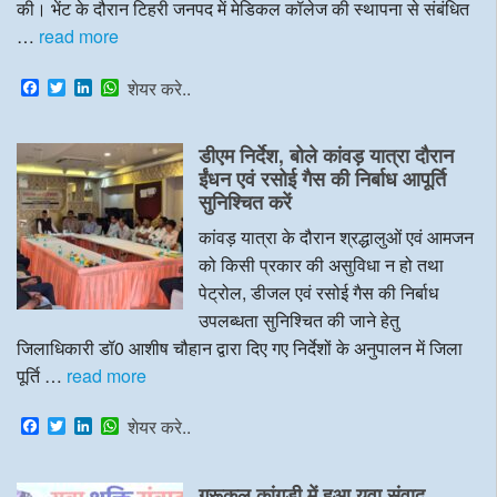
की। भेंट के दौरान टिहरी जनपद में मेडिकल कॉलेज की स्थापना से संबंधित
…
read more
F
T
L
W
शेयर करे..
a
w
i
h
c
i
n
a
e
t
k
t
डीएम निर्देश, बोले कांवड़ यात्रा दौरान
b
t
e
s
o
e
d
A
ईंधन एवं रसोई गैस की निर्बाध आपूर्ति
o
r
I
p
सुनिश्चित करें
k
n
p
कांवड़ यात्रा के दौरान श्रद्धालुओं एवं आमजन
को किसी प्रकार की असुविधा न हो तथा
पेट्रोल, डीजल एवं रसोई गैस की निर्बाध
उपलब्धता सुनिश्चित की जाने हेतु
जिलाधिकारी डॉ0 आशीष चौहान द्वारा दिए गए निर्देशों के अनुपालन में जिला
पूर्ति …
read more
F
T
L
W
शेयर करे..
a
w
i
h
c
i
n
a
e
t
k
t
गुरूकुल कांगड़ी में हुआ युवा संवाद
b
t
e
s