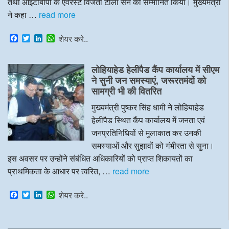
तथा आईटीबीपी के एवरेस्ट विजेता टीला सेन को सम्मानित किया। मुख्यमंत्री
ने कहा …
read more
F
T
L
W
शेयर करे..
a
w
i
h
c
i
n
a
e
t
k
t
लोहियाहेड हेलीपैड कैंप कार्यालय में सीएम
b
t
e
s
o
e
d
A
ने सुनी जन समस्याएं, जरूरतमंदों को
o
r
I
p
सामग्री भी की वितरित
k
n
p
मुख्यमंत्री पुष्कर सिंह धामी ने लोहियाहेड
हेलीपैड स्थित कैंप कार्यालय में जनता एवं
जनप्रतिनिधियों से मुलाकात कर उनकी
समस्याओं और सुझावों को गंभीरता से सुना।
इस अवसर पर उन्होंने संबंधित अधिकारियों को प्राप्त शिकायतों का
प्राथमिकता के आधार पर त्वरित, …
read more
F
T
L
W
शेयर करे..
a
w
i
h
c
i
n
a
e
t
k
t
b
t
e
s