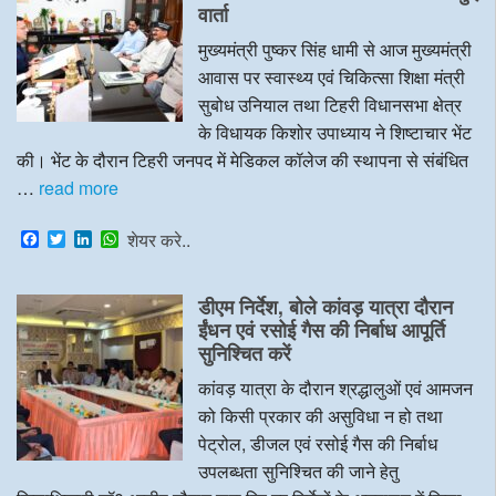
वार्ता
मुख्यमंत्री पुष्कर सिंह धामी से आज मुख्यमंत्री
आवास पर स्वास्थ्य एवं चिकित्सा शिक्षा मंत्री
सुबोध उनियाल तथा टिहरी विधानसभा क्षेत्र
के विधायक किशोर उपाध्याय ने शिष्टाचार भेंट
की। भेंट के दौरान टिहरी जनपद में मेडिकल कॉलेज की स्थापना से संबंधित
…
read more
F
T
L
W
शेयर करे..
a
w
i
h
c
i
n
a
e
t
k
t
डीएम निर्देश, बोले कांवड़ यात्रा दौरान
b
t
e
s
o
e
d
A
ईंधन एवं रसोई गैस की निर्बाध आपूर्ति
o
r
I
p
सुनिश्चित करें
k
n
p
कांवड़ यात्रा के दौरान श्रद्धालुओं एवं आमजन
को किसी प्रकार की असुविधा न हो तथा
पेट्रोल, डीजल एवं रसोई गैस की निर्बाध
उपलब्धता सुनिश्चित की जाने हेतु