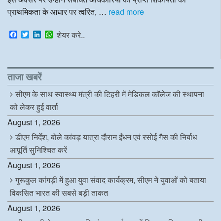
प्राथमिकता के आधार पर त्वरित, …
read more
F
T
L
W
शेयर करे..
a
w
i
h
c
i
n
a
e
t
k
t
b
t
e
s
o
e
d
A
ताजा खबरें
o
r
I
p
k
n
p
सीएम के साथ स्वास्थ्य मंत्री की टिहरी में मेडिकल कॉलेज की स्थापना
को लेकर हुई वार्ता
August 1, 2026
डीएम निर्देश, बोले कांवड़ यात्रा दौरान ईंधन एवं रसोई गैस की निर्बाध
आपूर्ति सुनिश्चित करें
August 1, 2026
गुरूकुल कांगड़ी में हुआ युवा संवाद कार्यक्रम, सीएम ने युवाओं को बताया
विकसित भारत की सबसे बड़ी ताकत
August 1, 2026