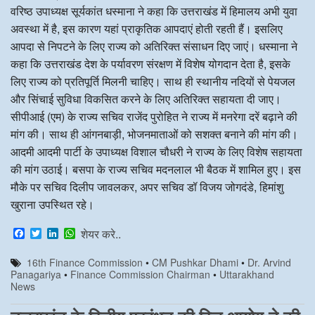
वरिष्ठ उपाध्यक्ष सूर्यकांत धस्माना ने कहा कि उत्तराखंड में हिमालय अभी युवा
अवस्था में है, इस कारण यहां प्राकृतिक आपदाएं होती रहती हैं। इसलिए
आपदा से निपटने के लिए राज्य को अतिरिक्त संसाधन दिए जाएं। धस्माना ने
कहा कि उत्तराखंड देश के पर्यावरण संरक्षण में विशेष योगदान देता है, इसके
लिए राज्य को प्रतिपूर्ति मिलनी चाहिए। साथ ही स्थानीय नदियों से पेयजल
और सिंचाई सुविधा विकसित करने के लिए अतिरिक्त सहायता दी जाए।
सीपीआई (एम) के राज्य सचिव राजेंद पुरोहित ने राज्य में मनरेगा दरें बढ़ाने की
मांग की। साथ ही आंगनबाड़ी, भोजनमाताओं को सशक्त बनाने की मांग की।
आदमी आदमी पार्टी के उपाध्यक्ष विशाल चौधरी ने राज्य के लिए विशेष सहायता
की मांग उठाई। बसपा के राज्य सचिव मदनलाल भी बैठक में शामिल हुए। इस
मौके पर सचिव दिलीप जावलकर, अपर सचिव डॉ विजय जोगदंडे, हिमांशु
खुराना उपस्थित रहे।
F
T
L
W
शेयर करे..
a
w
i
h
c
i
n
a
16th Finance Commission
•
CM Pushkar Dhami
•
Dr. Arvind
e
t
k
t
Panagariya
•
Finance Commission Chairman
•
Uttarakhand
b
t
e
s
News
o
e
d
A
o
r
I
p
k
n
p