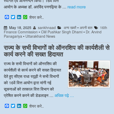
स्वागत एवं अभिनन्दन किया। 16वें वित्त
आयोग के अध्यक्ष डॉ. अरविंद पनगढ़िया के …
read more
F
T
L
W
शेयर करे..
a
w
i
h
c
i
n
a
May 18, 2025
sankhnaad
अन्य खबरै
•
अपनी बात
16th
e
t
k
t
Finance Commission
•
CM Pushkar Singh Dhami
•
Dr. Arvind
b
t
e
s
Panagariya
•
Uttarakhand News
o
e
d
A
o
r
I
p
k
n
p
राज्य के सभी विभागों को ऑनरशिप की कार्यशैली से
कार्य करने की सख्त हिदायत
राज्य के सभी विभागों को ऑनरशिप की
कार्यशैली से कार्य करने की सख्त हिदायत
देते हुए सीएस राधा रतूड़ी ने सभी विभागों
को 16वें वित्त आयोग द्वारा मांगी गई
सूचनाओं को तत्काल वित्त विभाग को
प्रेषित करने करने की डेडलाइन …
अधिक पढ़े …
F
T
L
W
शेयर करे..
a
w
i
h
c
i
n
a