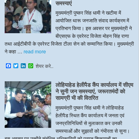
o
r
I
p
समस्याएं
k
n
p
मुख्यमंत्री पुष्कर सिंह धामी ने खटीमा में
आयोजित थारू जनजाति संवाद कार्यक्रम में
प्रतिभाग किया। इस अवसर पर मुख्यमंत्री ने
बीएसएफ के एवरेस्ट विजेता मोहन सिंह राणा
तथा आईटीबीपी के एवरेस्ट विजेता टीला सेन को सम्मानित किया। मुख्यमंत्री
ने कहा …
read more
F
T
L
W
शेयर करे..
a
w
i
h
c
i
n
a
e
t
k
t
लोहियाहेड हेलीपैड कैंप कार्यालय में सीएम
b
t
e
s
o
e
d
A
ने सुनी जन समस्याएं, जरूरतमंदों को
o
r
I
p
सामग्री भी की वितरित
k
n
p
मुख्यमंत्री पुष्कर सिंह धामी ने लोहियाहेड
हेलीपैड स्थित कैंप कार्यालय में जनता एवं
जनप्रतिनिधियों से मुलाकात कर उनकी
समस्याओं और सुझावों को गंभीरता से सुना।
इस अवसर पर उन्होंने संबंधित अधिकारियों को प्राप्त शिकायतों का