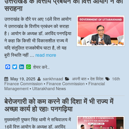
उत्तराखंड के वित्तीय प्रबंधन की वित्त आयोग ने की
सराहना
उत्तराखंड के दौरे पर आए 16वें वित्त आयोग
ने उत्तराखंड के वित्तीय प्रबंधन को सराहा
है। आयोग के अध्यक्ष डॉ. अरविंद पनगढ़िया
ने कहा कि किसी भी विकासशील राज्य में
यदि संतुलित राजकोषीय घाटा है, तो यह
बुरी स्थिति नहीं …
read more
F
T
L
W
शेयर करे..
a
w
i
h
c
i
n
a
May 19, 2025
sankhnaad
अपनी बात
•
देश विदेश
16th
e
t
k
t
Finance Commission
•
Finance Commission
•
Financial
b
t
e
s
Management
•
Uttarakhand News
o
e
d
A
o
r
I
p
k
n
p
बेरोजगारी को कम करने की दिशा में भी राज्य में
अच्छा कार्य हो रहाः पनगढ़िया
मुख्यमंत्री पुष्कर सिंह धामी ने सचिवालय में
16वें वित्त आयोग के अध्यक्ष डॉ. अरविंद