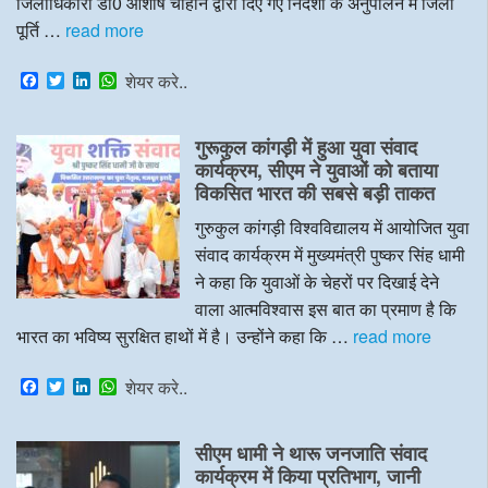
जिलाधिकारी डॉ0 आशीष चौहान द्वारा दिए गए निर्देशों के अनुपालन में जिला
पूर्ति …
read more
F
T
L
W
शेयर करे..
a
w
i
h
c
i
n
a
e
t
k
t
गुरूकुल कांगड़ी में हुआ युवा संवाद
b
t
e
s
o
e
d
A
कार्यक्रम, सीएम ने युवाओं को बताया
o
r
I
p
विकसित भारत की सबसे बड़ी ताकत
k
n
p
गुरुकुल कांगड़ी विश्वविद्यालय में आयोजित युवा
संवाद कार्यक्रम में मुख्यमंत्री पुष्कर सिंह धामी
ने कहा कि युवाओं के चेहरों पर दिखाई देने
वाला आत्मविश्वास इस बात का प्रमाण है कि
भारत का भविष्य सुरक्षित हाथों में है। उन्होंने कहा कि …
read more
F
T
L
W
शेयर करे..
a
w
i
h
c
i
n
a
e
t
k
t
सीएम धामी ने थारू जनजाति संवाद
b
t
e
s
o
e
d
A
कार्यक्रम में किया प्रतिभाग, जानी