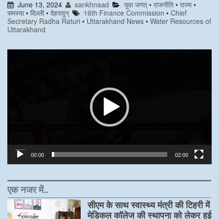
June 13, 2024
sankhnaad
युवा जगत्
•
राजनीति
•
राज्य
•
e
t
k
t
समस्या
•
दिल्ली
•
देहरादुन्
16th Finance Commission
•
Chief
b
t
e
s
Secretary Radha Raturi
•
Uttarakhand News
•
Water Resources of
o
e
d
A
Uttarakhand
o
r
I
p
k
n
p
Video
Player
00:00
02:00
एक नजर में..
सीएम के साथ स्वास्थ्य मंत्री की टिहरी में
मेडिकल कॉलेज की स्थापना को लेकर हुई