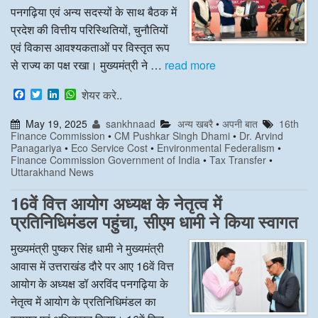
पनगढ़िया एवं अन्य सदस्यों के साथ बैठक में
प्रदेश की वित्तीय परिस्थितियों, चुनौतियों
एवं विकास आवश्यकताओं पर विस्तृत रूप
से राज्य का पक्ष रखा। मुख्यमंत्री ने …
read more
F
T
L
W
शेयर करे..
a
w
i
h
c
i
n
a
May 19, 2025
sankhnaad
अन्य खबरै
•
अपनी बात
16th
e
t
k
t
Finance Commission
•
CM Pushkar Singh Dhami
•
Dr. Arvind
b
t
e
s
Panagariya
•
Eco Service Cost
•
Environmental Federalism
•
o
e
d
A
Finance Commission Government of India
•
Tax Transfer
•
o
r
I
p
Uttarakhand News
k
n
p
16वें वित्त आयोग अध्यक्ष के नेतृत्व में
प्रतिनिधिमंडल पहुंचा, सीएम धामी ने किया स्वागत
मुख्यमंत्री पुष्कर सिंह धामी ने मुख्यमंत्री
आवास में उत्तराखंड दौरे पर आए 16वें वित्त
आयोग के अध्यक्ष डॉ अरविंद पनगढ़िया के
नेतृत्व में आयोग के प्रतिनिधिमंडल का