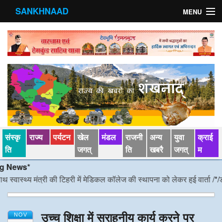
SANKHNAAD
MENU
मुख्य पृष्ठ
राज्य
मंडल
संस्कृति
खेल जगत्
संस्कृ
राज्य
पर्यटन
खेल
मंडल
राजनी
अन्य
युवा
क्राई
पर्यटन
ति
जगत्
ति
खबरै
जगत्
म
ws*
पड़ोसी राज्य
्थ्य मंत्री की टिहरी में मेडिकल कॉलेज की स्थापना को लेकर हुई वार्ता
/*/
डीएम निर
स्वास्‍थ्य
उच्च शिक्षा में सराहनीय कार्य करने पर
देश विदेश
NOV