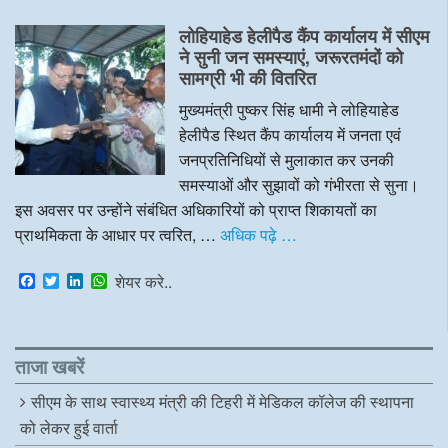
c
i
n
a
e
t
k
t
लोहियाहेड हेलीपैड कैंप कार्यालय में सीएम
b
t
e
s
o
e
d
A
ने सुनी जन समस्याएं, जरूरतमंदों को
o
r
I
p
सामग्री भी की वितरित
k
n
p
मुख्यमंत्री पुष्कर सिंह धामी ने लोहियाहेड
हेलीपैड स्थित कैंप कार्यालय में जनता एवं
जनप्रतिनिधियों से मुलाकात कर उनकी
समस्याओं और सुझावों को गंभीरता से सुना।
इस अवसर पर उन्होंने संबंधित अधिकारियों को प्राप्त शिकायतों का
प्राथमिकता के आधार पर त्वरित, …
अधिक पढ़े …
F
T
L
W
शेयर करे..
a
w
i
h
c
i
n
a
e
t
k
t
b
t
e
s
o
e
d
A
ताजा खबरें
o
r
I
p
k
n
p
सीएम के साथ स्वास्थ्य मंत्री की टिहरी में मेडिकल कॉलेज की स्थापना
को लेकर हुई वार्ता