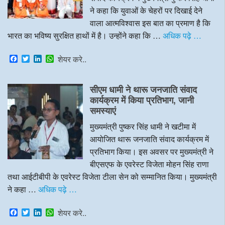
ने कहा कि युवाओं के चेहरों पर दिखाई देने
वाला आत्मविश्वास इस बात का प्रमाण है कि
भारत का भविष्य सुरक्षित हाथों में है। उन्होंने कहा कि …
अधिक पढ़े …
F
T
L
W
शेयर करे..
a
w
i
h
c
i
n
a
e
t
k
t
सीएम धामी ने थारू जनजाति संवाद
b
t
e
s
o
e
d
A
कार्यक्रम में किया प्रतिभाग, जानी
o
r
I
p
समस्याएं
k
n
p
मुख्यमंत्री पुष्कर सिंह धामी ने खटीमा में
आयोजित थारू जनजाति संवाद कार्यक्रम में
प्रतिभाग किया। इस अवसर पर मुख्यमंत्री ने
बीएसएफ के एवरेस्ट विजेता मोहन सिंह राणा
तथा आईटीबीपी के एवरेस्ट विजेता टीला सेन को सम्मानित किया। मुख्यमंत्री
ने कहा …
अधिक पढ़े …
F
T
L
W
शेयर करे..
a
w
i
h