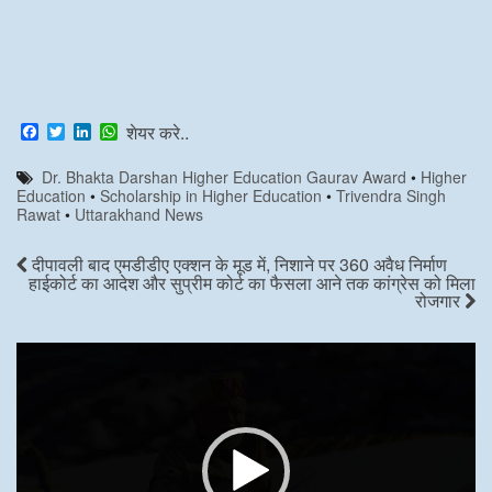
F
T
L
W
शेयर करे..
a
w
i
h
c
i
n
a
Dr. Bhakta Darshan Higher Education Gaurav Award
•
Higher
e
t
k
t
Education
•
Scholarship in Higher Education
•
Trivendra Singh
b
t
e
s
Rawat
•
Uttarakhand News
o
e
d
A
o
r
I
p
k
n
p
दीपावली बाद एमडीडीए एक्शन के मूड में, निशाने पर 360 अवैध निर्माण
हाईकोर्ट का आदेश और सुप्रीम कोर्ट का फैसला आने तक कांग्रेस को मिला
रोजगार
Video
Player