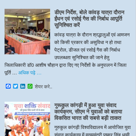
c
i
n
a
e
t
k
t
डीएम निर्देश, बोले कांवड़ यात्रा दौरान
b
t
e
s
o
e
d
A
ईंधन एवं रसोई गैस की निर्बाध आपूर्ति
o
r
I
p
सुनिश्चित करें
k
n
p
कांवड़ यात्रा के दौरान श्रद्धालुओं एवं आमजन
को किसी प्रकार की असुविधा न हो तथा
पेट्रोल, डीजल एवं रसोई गैस की निर्बाध
उपलब्धता सुनिश्चित की जाने हेतु
जिलाधिकारी डॉ0 आशीष चौहान द्वारा दिए गए निर्देशों के अनुपालन में जिला
पूर्ति …
अधिक पढ़े …
F
T
L
W
शेयर करे..
a
w
i
h
c
i
n
a
e
t
k
t
गुरूकुल कांगड़ी में हुआ युवा संवाद
b
t
e
s
o
e
d
A
कार्यक्रम, सीएम ने युवाओं को बताया
o
r
I
p
विकसित भारत की सबसे बड़ी ताकत
k
n
p
गुरुकुल कांगड़ी विश्वविद्यालय में आयोजित युवा
संवाद कार्यक्रम में मुख्यमंत्री पुष्कर सिंह धामी