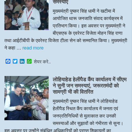
समस्याएं
k
n
p
मुख्यमंत्री पुष्कर सिंह धामी ने खटीमा में
आयोजित थारू जनजाति संवाद कार्यक्रम में
प्रतिभाग किया। इस अवसर पर मुख्यमंत्री ने
बीएसएफ के एवरेस्ट विजेता मोहन सिंह राणा
तथा आईटीबीपी के एवरेस्ट विजेता टीला सेन को सम्मानित किया। मुख्यमंत्री
ने कहा …
read more
F
T
L
W
शेयर करे..
a
w
i
h
c
i
n
a
e
t
k
t
लोहियाहेड हेलीपैड कैंप कार्यालय में सीएम
b
t
e
s
o
e
d
A
ने सुनी जन समस्याएं, जरूरतमंदों को
o
r
I
p
सामग्री भी की वितरित
k
n
p
मुख्यमंत्री पुष्कर सिंह धामी ने लोहियाहेड
हेलीपैड स्थित कैंप कार्यालय में जनता एवं
जनप्रतिनिधियों से मुलाकात कर उनकी
समस्याओं और सुझावों को गंभीरता से सुना।
इस अवसर पर उन्होंने संबंधित अधिकारियों को प्राप्त शिकायतों का