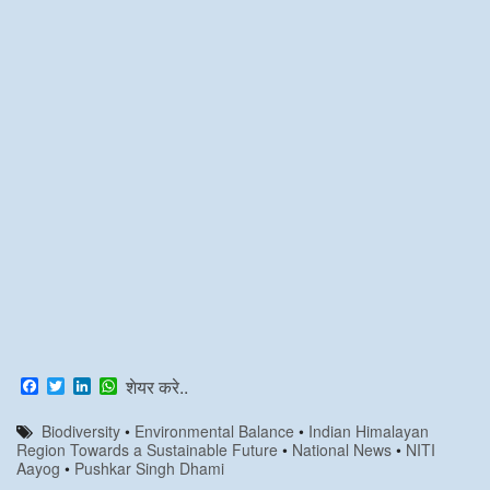
F
T
L
W
शेयर करे..
a
w
i
h
c
i
n
a
Biodiversity
•
Environmental Balance
•
Indian Himalayan
e
t
k
t
Region Towards a Sustainable Future
•
National News
•
NITI
b
t
e
s
Aayog
•
Pushkar Singh Dhami
o
e
d
A