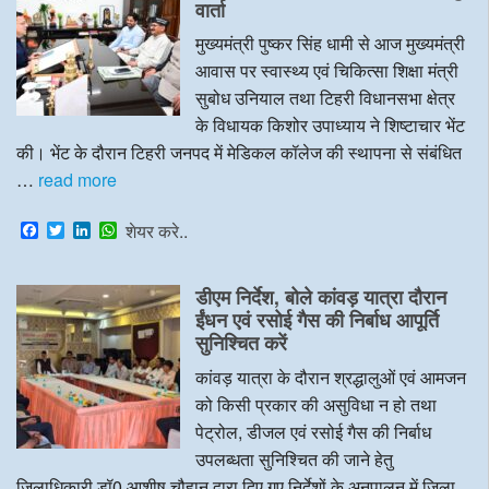
वार्ता
मुख्यमंत्री पुष्कर सिंह धामी से आज मुख्यमंत्री
आवास पर स्वास्थ्य एवं चिकित्सा शिक्षा मंत्री
सुबोध उनियाल तथा टिहरी विधानसभा क्षेत्र
के विधायक किशोर उपाध्याय ने शिष्टाचार भेंट
की। भेंट के दौरान टिहरी जनपद में मेडिकल कॉलेज की स्थापना से संबंधित
…
read more
F
T
L
W
शेयर करे..
a
w
i
h
c
i
n
a
e
t
k
t
डीएम निर्देश, बोले कांवड़ यात्रा दौरान
b
t
e
s
o
e
d
A
ईंधन एवं रसोई गैस की निर्बाध आपूर्ति
o
r
I
p
सुनिश्चित करें
k
n
p
कांवड़ यात्रा के दौरान श्रद्धालुओं एवं आमजन
को किसी प्रकार की असुविधा न हो तथा
पेट्रोल, डीजल एवं रसोई गैस की निर्बाध
उपलब्धता सुनिश्चित की जाने हेतु
जिलाधिकारी डॉ0 आशीष चौहान द्वारा दिए गए निर्देशों के अनुपालन में जिला