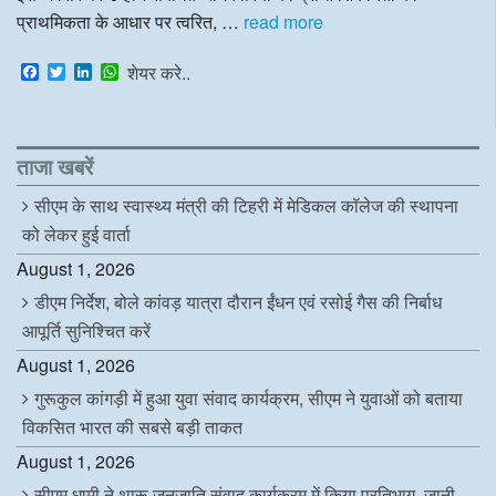
प्राथमिकता के आधार पर त्वरित, …
read more
F
T
L
W
शेयर करे..
a
w
i
h
c
i
n
a
e
t
k
t
b
t
e
s
o
e
d
A
ताजा खबरें
o
r
I
p
k
n
p
सीएम के साथ स्वास्थ्य मंत्री की टिहरी में मेडिकल कॉलेज की स्थापना
को लेकर हुई वार्ता
August 1, 2026
डीएम निर्देश, बोले कांवड़ यात्रा दौरान ईंधन एवं रसोई गैस की निर्बाध
आपूर्ति सुनिश्चित करें
August 1, 2026
गुरूकुल कांगड़ी में हुआ युवा संवाद कार्यक्रम, सीएम ने युवाओं को बताया
विकसित भारत की सबसे बड़ी ताकत
August 1, 2026
सीएम धामी ने थारू जनजाति संवाद कार्यक्रम में किया प्रतिभाग, जानी