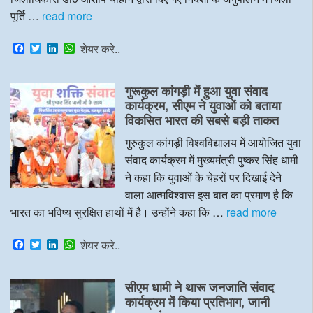
पूर्ति …
read more
F
T
L
W
शेयर करे..
a
w
i
h
c
i
n
a
e
t
k
t
गुरूकुल कांगड़ी में हुआ युवा संवाद
b
t
e
s
o
e
d
A
कार्यक्रम, सीएम ने युवाओं को बताया
o
r
I
p
विकसित भारत की सबसे बड़ी ताकत
k
n
p
गुरुकुल कांगड़ी विश्वविद्यालय में आयोजित युवा
संवाद कार्यक्रम में मुख्यमंत्री पुष्कर सिंह धामी
ने कहा कि युवाओं के चेहरों पर दिखाई देने
वाला आत्मविश्वास इस बात का प्रमाण है कि
भारत का भविष्य सुरक्षित हाथों में है। उन्होंने कहा कि …
read more
F
T
L
W
शेयर करे..
a
w
i
h
c
i
n
a
e
t
k
t
सीएम धामी ने थारू जनजाति संवाद
b
t
e
s
o
e
d
A
कार्यक्रम में किया प्रतिभाग, जानी
o
r
I
p