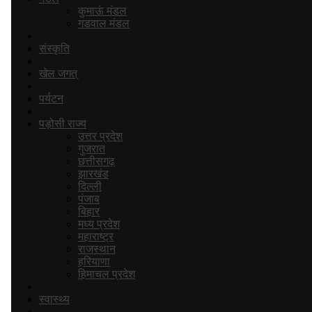
कुमाऊं मंडल
गडवाल मंडल
संस्कृति
खेल जगत्
पर्यटन
पड़ोसी राज्य
उत्तर प्रदेश
गुजरात
छत्तीसगढ़
झारखंड
दिल्ली
पंजाब
बिहार
मध्य प्रदेश
महाराष्ट्र
राजस्थान
हरियाणा
हिमाचल प्रदेश
स्वास्‍थ्य