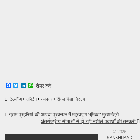
F
T
L
W
शेयर करे..
a
w
i
h
c
i
n
a
टेऊकिंग
•
राफ्टिंग
•
रामनगर
•
सिंगल विडो सिस्टम
e
t
k
t
b
t
e
s
o
e
d
A
ग्राम प्रहरियों की आपदा प्रबन्धन में महत्वपूर्ण भूमिका: मुख्यमंत्री
o
r
I
p
k
n
p
अंतर्राष्ट्रीय सीमाओं से हो रही नशीले पदार्थों की तस्करी
© 2026
SANKHNAAD