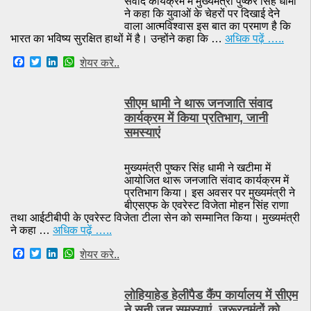
संवाद कार्यक्रम में मुख्यमंत्री पुष्कर सिंह धामी
ने कहा कि युवाओं के चेहरों पर दिखाई देने
वाला आत्मविश्वास इस बात का प्रमाण है कि
भारत का भविष्य सुरक्षित हाथों में है। उन्होंने कहा कि …
अधिक पढ़ें …..
F
T
L
W
शेयर करे..
a
w
i
h
c
i
n
a
e
t
k
t
सीएम धामी ने थारू जनजाति संवाद
b
t
e
s
o
e
d
A
कार्यक्रम में किया प्रतिभाग, जानी
o
r
I
p
समस्याएं
k
n
p
मुख्यमंत्री पुष्कर सिंह धामी ने खटीमा में
आयोजित थारू जनजाति संवाद कार्यक्रम में
प्रतिभाग किया। इस अवसर पर मुख्यमंत्री ने
बीएसएफ के एवरेस्ट विजेता मोहन सिंह राणा
तथा आईटीबीपी के एवरेस्ट विजेता टीला सेन को सम्मानित किया। मुख्यमंत्री
ने कहा …
अधिक पढ़ें …..
F
T
L
W
शेयर करे..
a
w
i
h
c
i
n
a
e
t
k
t
लोहियाहेड हेलीपैड कैंप कार्यालय में सीएम
b
t
e
s
o
e
d
A
ने सुनी जन समस्याएं, जरूरतमंदों को