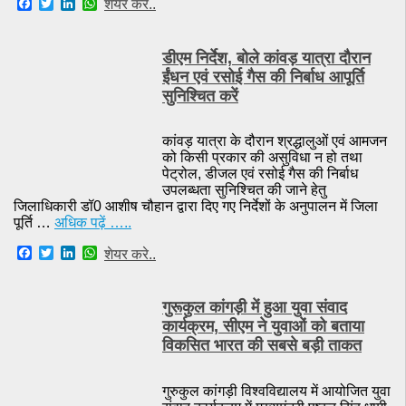
F
T
L
W
शेयर करे..
a
w
i
h
c
i
n
a
e
t
k
t
डीएम निर्देश, बोले कांवड़ यात्रा दौरान
b
t
e
s
o
e
d
A
ईंधन एवं रसोई गैस की निर्बाध आपूर्ति
o
r
I
p
सुनिश्चित करें
k
n
p
कांवड़ यात्रा के दौरान श्रद्धालुओं एवं आमजन
को किसी प्रकार की असुविधा न हो तथा
पेट्रोल, डीजल एवं रसोई गैस की निर्बाध
उपलब्धता सुनिश्चित की जाने हेतु
जिलाधिकारी डॉ0 आशीष चौहान द्वारा दिए गए निर्देशों के अनुपालन में जिला
पूर्ति …
अधिक पढ़ें …..
F
T
L
W
शेयर करे..
a
w
i
h
c
i
n
a
e
t
k
t
गुरूकुल कांगड़ी में हुआ युवा संवाद
b
t
e
s
o
e
d
A
कार्यक्रम, सीएम ने युवाओं को बताया
o
r
I
p
विकसित भारत की सबसे बड़ी ताकत
k
n
p
गुरुकुल कांगड़ी विश्वविद्यालय में आयोजित युवा