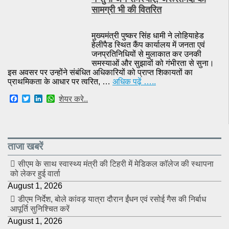
o
r
I
p
सामग्री भी की वितरित
k
n
p
मुख्यमंत्री पुष्कर सिंह धामी ने लोहियाहेड
हेलीपैड स्थित कैंप कार्यालय में जनता एवं
जनप्रतिनिधियों से मुलाकात कर उनकी
समस्याओं और सुझावों को गंभीरता से सुना।
इस अवसर पर उन्होंने संबंधित अधिकारियों को प्राप्त शिकायतों का
प्राथमिकता के आधार पर त्वरित, …
अधिक पढ़ें …..
F
T
L
W
शेयर करे..
a
w
i
h
c
i
n
a
e
t
k
t
b
t
e
s
o
e
d
A
ताजा खबरें
o
r
I
p
k
n
p
सीएम के साथ स्वास्थ्य मंत्री की टिहरी में मेडिकल कॉलेज की स्थापना
को लेकर हुई वार्ता
August 1, 2026
डीएम निर्देश, बोले कांवड़ यात्रा दौरान ईंधन एवं रसोई गैस की निर्बाध
आपूर्ति सुनिश्चित करें
August 1, 2026