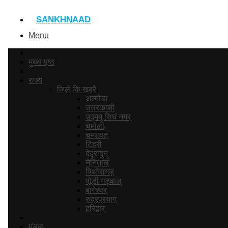
SANKHNAAD
Menu
मुख्य पृष्ठ
राज्य
जिले कि खबरै
अल्मोडा
उत्तरकाशी
उद्मम् सिघं नगर्
चमोली
चम्पावत्
टिहरी
देहरादुन्
नेनिताल्
पिथोरागड़
पोूडी गड्वाल्
बागेश्वर्
रुद्रप्रयाग्
हरिद्वार्
मंडल