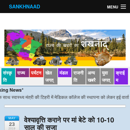
SANKHNAAD
MENU
मुख्य पृष्ठ
राज्य
मंडल
संस्कृति
संस्कृ
राज्य
पर्यटन
खेल
मंडल
राजनी
अन्य
युवा
क्राई
खेल जगत्
ति
जगत्
ति
खबरै
जगत्
म
पर्यटन
 News*
स्वास्थ्य मंत्री की टिहरी में मेडिकल कॉलेज की स्थापना को लेकर हुई वार्ता
/*/
डीए
पड़ोसी राज्य
स्वास्‍थ्य
वेश्यावृत्ति कराने पर मां बेटे को 10-10
MAY
23
साल की सजा
देश विदेश
2019