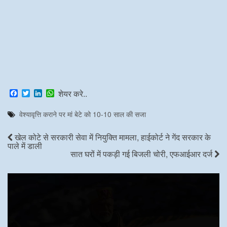
F
T
L
W
शेयर करे..
a
w
i
h
c
i
n
a
वेश्यावृत्ति कराने पर मां बेटे को 10-10 साल की सजा
e
t
k
t
b
t
e
s
o
e
d
A
खेल कोटे से सरकारी सेवा में नियुक्ति मामला, हाईकोर्ट ने गेंद सरकार के
o
r
I
p
पाले में डाली
k
n
p
सात घरों में पकड़ी गई बिजली चोरी, एफआईआर दर्ज