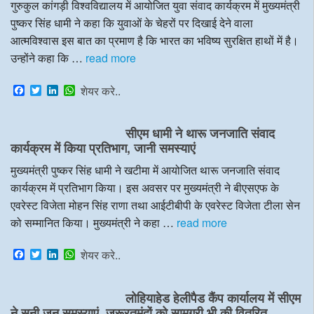
गुरुकुल कांगड़ी विश्वविद्यालय में आयोजित युवा संवाद कार्यक्रम में मुख्यमंत्री
पुष्कर सिंह धामी ने कहा कि युवाओं के चेहरों पर दिखाई देने वाला
आत्मविश्वास इस बात का प्रमाण है कि भारत का भविष्य सुरक्षित हाथों में है।
उन्होंने कहा कि …
read more
F
T
L
W
शेयर करे..
a
w
i
h
c
i
n
a
e
t
k
t
सीएम धामी ने थारू जनजाति संवाद
b
t
e
s
o
e
d
A
कार्यक्रम में किया प्रतिभाग, जानी समस्याएं
o
r
I
p
k
n
p
मुख्यमंत्री पुष्कर सिंह धामी ने खटीमा में आयोजित थारू जनजाति संवाद
कार्यक्रम में प्रतिभाग किया। इस अवसर पर मुख्यमंत्री ने बीएसएफ के
एवरेस्ट विजेता मोहन सिंह राणा तथा आईटीबीपी के एवरेस्ट विजेता टीला सेन
को सम्मानित किया। मुख्यमंत्री ने कहा …
read more
F
T
L
W
शेयर करे..
a
w
i
h
c
i
n
a
e
t
k
t
लोहियाहेड हेलीपैड कैंप कार्यालय में सीएम
b
t
e
s
o
e
d
A
ने सुनी जन समस्याएं, जरूरतमंदों को सामग्री भी की वितरित