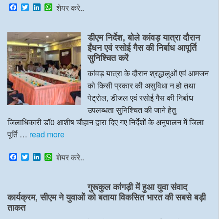
F
T
L
W
शेयर करे..
a
w
i
h
c
i
n
a
e
t
k
t
डीएम निर्देश, बोले कांवड़ यात्रा दौरान
b
t
e
s
o
e
d
A
ईंधन एवं रसोई गैस की निर्बाध आपूर्ति
o
r
I
p
सुनिश्चित करें
k
n
p
कांवड़ यात्रा के दौरान श्रद्धालुओं एवं आमजन
को किसी प्रकार की असुविधा न हो तथा
पेट्रोल, डीजल एवं रसोई गैस की निर्बाध
उपलब्धता सुनिश्चित की जाने हेतु
जिलाधिकारी डॉ0 आशीष चौहान द्वारा दिए गए निर्देशों के अनुपालन में जिला
पूर्ति …
read more
F
T
L
W
शेयर करे..
a
w
i
h
c
i
n
a
e
t
k
t
गुरूकुल कांगड़ी में हुआ युवा संवाद
b
t
e
s
o
e
d
A
कार्यक्रम, सीएम ने युवाओं को बताया विकसित भारत की सबसे बड़ी
o
r
I
p
ताकत
k
n
p