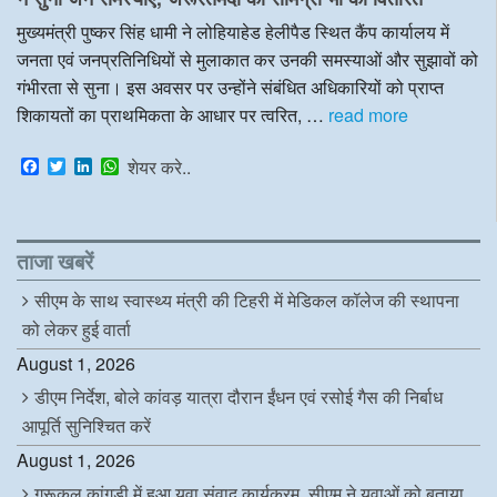
o
r
I
p
k
n
p
मुख्यमंत्री पुष्कर सिंह धामी ने लोहियाहेड हेलीपैड स्थित कैंप कार्यालय में
जनता एवं जनप्रतिनिधियों से मुलाकात कर उनकी समस्याओं और सुझावों को
गंभीरता से सुना। इस अवसर पर उन्होंने संबंधित अधिकारियों को प्राप्त
शिकायतों का प्राथमिकता के आधार पर त्वरित, …
read more
F
T
L
W
शेयर करे..
a
w
i
h
c
i
n
a
e
t
k
t
b
t
e
s
o
e
d
A
ताजा खबरें
o
r
I
p
k
n
p
सीएम के साथ स्वास्थ्य मंत्री की टिहरी में मेडिकल कॉलेज की स्थापना
को लेकर हुई वार्ता
August 1, 2026
डीएम निर्देश, बोले कांवड़ यात्रा दौरान ईंधन एवं रसोई गैस की निर्बाध
आपूर्ति सुनिश्चित करें
August 1, 2026
गुरूकुल कांगड़ी में हुआ युवा संवाद कार्यक्रम, सीएम ने युवाओं को बताया