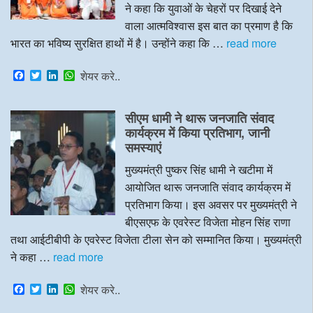
ने कहा कि युवाओं के चेहरों पर दिखाई देने
वाला आत्मविश्वास इस बात का प्रमाण है कि
भारत का भविष्य सुरक्षित हाथों में है। उन्होंने कहा कि …
read more
F
T
L
W
शेयर करे..
a
w
i
h
c
i
n
a
e
t
k
t
सीएम धामी ने थारू जनजाति संवाद
b
t
e
s
o
e
d
A
कार्यक्रम में किया प्रतिभाग, जानी
o
r
I
p
समस्याएं
k
n
p
मुख्यमंत्री पुष्कर सिंह धामी ने खटीमा में
आयोजित थारू जनजाति संवाद कार्यक्रम में
प्रतिभाग किया। इस अवसर पर मुख्यमंत्री ने
बीएसएफ के एवरेस्ट विजेता मोहन सिंह राणा
तथा आईटीबीपी के एवरेस्ट विजेता टीला सेन को सम्मानित किया। मुख्यमंत्री
ने कहा …
read more
F
T
L
W
शेयर करे..
a
w
i
h
c
i
n
a