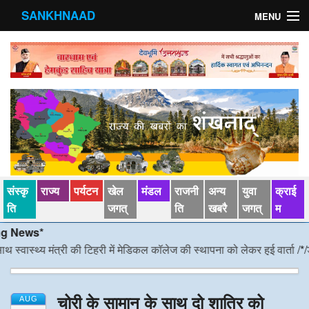
SANKHNAAD
MENU
मुख्य पृष्ठ
राज्य
मंडल
संस्कृति
खेल जगत्
संस्कृ
राज्य
पर्यटन
खेल
मंडल
राजनी
अन्य
युवा
क्राई
पर्यटन
ति
जगत्
ति
खबरै
जगत्
म
ews*
पड़ोसी राज्य
स्थ्य मंत्री की टिहरी में मेडिकल कॉलेज की स्थापना को लेकर हुई वार्ता
/*/
डीएम न
स्वास्‍थ्य
चोरी के सामान के साथ दो शातिर को
देश विदेश
AUG