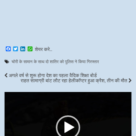
F
T
L
W
शेयर करे..
a
w
i
h
c
i
n
a
चोरी के सामान के साथ दो शातिर को पुलिस ने किया गिरफ्तार
e
t
k
t
b
t
e
s
o
e
d
A
अगले वर्ष से शुरू होगा देश का पहला वैदिक शिक्षा बोर्ड
o
r
I
p
राहत सामाग्री बांट लौट रहा हेलीकॉप्टर हुआ क्रैश, तीन की मौत
k
n
p
Video
Player