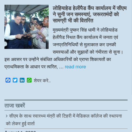
e
t
k
t
लोहियाहेड हेलीपैड कैंप कार्यालय में सीएम
b
t
e
s
o
e
d
A
ने सुनी जन समस्याएं, जरूरतमंदों को
o
r
I
p
सामग्री भी की वितरित
k
n
p
मुख्यमंत्री पुष्कर सिंह धामी ने लोहियाहेड
हेलीपैड स्थित कैंप कार्यालय में जनता एवं
जनप्रतिनिधियों से मुलाकात कर उनकी
समस्याओं और सुझावों को गंभीरता से सुना।
इस अवसर पर उन्होंने संबंधित अधिकारियों को प्राप्त शिकायतों का
प्राथमिकता के आधार पर त्वरित, …
read more
F
T
L
W
शेयर करे..
a
w
i
h
c
i
n
a
e
t
k
t
b
t
e
s
o
e
d
A
ताजा खबरें
o
r
I
p
k
n
p
सीएम के साथ स्वास्थ्य मंत्री की टिहरी में मेडिकल कॉलेज की स्थापना
को लेकर हुई वार्ता