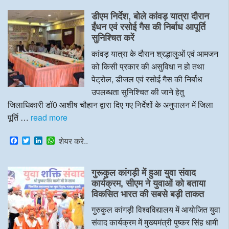
c
i
n
a
e
t
k
t
डीएम निर्देश, बोले कांवड़ यात्रा दौरान
b
t
e
s
o
e
d
A
ईंधन एवं रसोई गैस की निर्बाध आपूर्ति
o
r
I
p
सुनिश्चित करें
k
n
p
कांवड़ यात्रा के दौरान श्रद्धालुओं एवं आमजन
को किसी प्रकार की असुविधा न हो तथा
पेट्रोल, डीजल एवं रसोई गैस की निर्बाध
उपलब्धता सुनिश्चित की जाने हेतु
जिलाधिकारी डॉ0 आशीष चौहान द्वारा दिए गए निर्देशों के अनुपालन में जिला
पूर्ति …
read more
F
T
L
W
शेयर करे..
a
w
i
h
c
i
n
a
e
t
k
t
गुरूकुल कांगड़ी में हुआ युवा संवाद
b
t
e
s
o
e
d
A
कार्यक्रम, सीएम ने युवाओं को बताया
o
r
I
p
विकसित भारत की सबसे बड़ी ताकत
k
n
p
गुरुकुल कांगड़ी विश्वविद्यालय में आयोजित युवा
संवाद कार्यक्रम में मुख्यमंत्री पुष्कर सिंह धामी