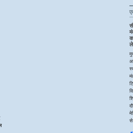
ए
स
म
क
ले
मु
आ
स्
म
टि
व
शि
दौ
म
स
म