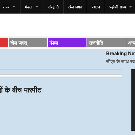
राज्य
मंडल
संस्कृति
खेल जगत्
पर्यटन
पड़ोसी राज्य
खेल जगत्
मंडल
राजनीति
अन्
Breaking News*
सीएम के साथ स्वास्थ्य मंत
V
P
ं के बीच मारपीट