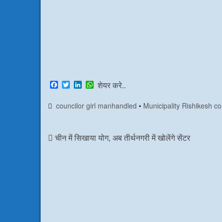
F
T
L
W
शेयर करे..
a
w
i
h
c
i
n
a
councilor girl manhandled
•
Municipality Rishikesh c
e
t
k
t
b
t
e
s
o
e
d
A
o
r
I
p
चीन में सिखाया योग, अब तीर्थनगरी में खोलेंगे सेंटर
k
n
p