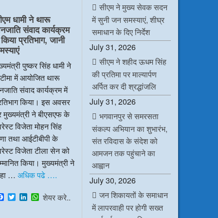
e
t
k
t
सीएम ने मुख्य सेवक सदन
b
t
e
s
ीएम धामी ने थारू
में सुनी जन समस्याएं, शीघ्र
o
e
d
A
नजाति संवाद कार्यक्रम
o
r
I
p
समाधान के दिए निर्देश
k
n
p
ें किया प्रतिभाग, जानी
July 31, 2026
मस्याएं
सीएम ने शहीद ऊधम सिंह
ख्यमंत्री पुष्कर सिंह धामी ने
की प्रतिमा पर माल्यार्पण
टीमा में आयोजित थारू
अर्पित कर दी श्रद्धांजलि
जाति संवाद कार्यक्रम में
July 31, 2026
्रतिभाग किया। इस अवसर
 मुख्यमंत्री ने बीएसएफ के
भगवानपुर से समरसता
रेस्ट विजेता मोहन सिंह
संकल्प अभियान का शुभारंभ,
ाणा तथा आईटीबीपी के
संत रविदास के संदेश को
रेस्ट विजेता टीला सेन को
आमजन तक पहुंचाने का
्मानित किया। मुख्यमंत्री ने
आह्वान
हा …
अधिक पढे ….
July 30, 2026
जन शिकायतों के समाधान
F
T
L
W
शेयर करे..
a
w
i
h
में लापरवाही पर होगी सख्त
c
i
n
a