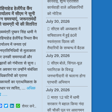
कार्रवाई, शून्य प्रतिशत
e
t
k
t
b
t
e
s
कार्यवाही वाले अधिकारियों
ोहियाहेड हेलीपैड कैंप
o
e
d
A
र्यालय में सीएम ने सुनी
o
r
I
p
को नोटिस
k
n
p
न समस्याएं, जरूरतमंदों
July 30, 2026
ो सामग्री भी की वितरित
सीएस की अध्यक्षता में
ख्यमंत्री पुष्कर सिंह धामी ने
सचिवालय में हुई 80वें
हियाहेड हेलीपैड स्थित कैंप
स्वतंत्रता दिवस की
र्यालय में जनता एवं
तैयारियों के सम्बन्ध में बैठक
प्रतिनिधियों से मुलाकात
July 29, 2026
र उनकी समस्याओं और
सीएम बोले, सिंगल-यूज़
झावों को गंभीरता से सुना।
 अवसर पर उन्होंने संबंधित
प्लास्टिक के विरुद्ध
िकारियों को प्राप्त
जनभागीदारी से चलाना होगा
िकायतों का प्राथमिकता के
प्रभावी अभियान
धार पर त्वरित, …
अधिक
July 29, 2026
ढे ….
मात्र 12 घंटे में धामी
सरकार ने बहाल किया नंदा
F
T
L
W
शेयर करे..
a
w
i
h
की चौकी पुल पर आवागमन