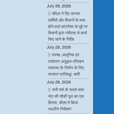
c
i
n
a
July 28, 2026
e
t
k
t
b
t
e
s
सीएस ने दिए उपनल
o
e
d
A
o
r
I
p
कर्मियों और विभागों के मध्य
k
n
p
होने वाले कांट्रैक्ट के मुद्दे पर
विभागों द्वारा गंभीरता से कार्य
किए जाने के निर्देश
July 28, 2026
स्वच्छ, आधुनिक एवं
पर्यावरण अनुकूल परिवहन
व्यवस्था के निर्माण के लिए
सरकार प्रतिबद्धः धामी
July 28, 2026
भारी वर्षा के चलते धंसा
नंदा की चौकी पुल का एक
हिस्सा, डीएम ने किया
स्थलीय निरीक्षण