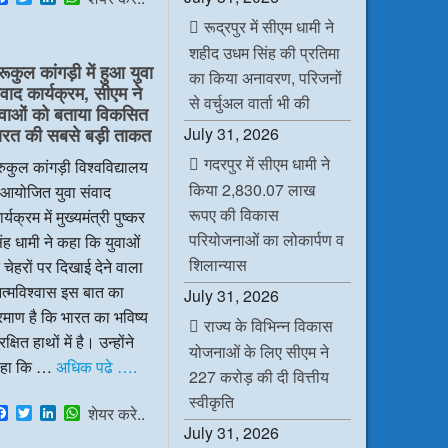
a
w
i
h
रूद्रपुर में सीएम धामी ने
c
i
n
a
e
t
k
t
शहीद उधम सिंह की प्रतिमा
b
t
e
s
रूकुल कांगड़ी में हुआ युवा
o
e
d
A
का किया अनावरण, परिजनों
ंवाद कार्यक्रम, सीएम ने
o
r
I
p
से वर्चुअल वार्ता भी की
k
n
p
ुवाओं को बताया विकसित
July 31, 2026
ारत की सबसे बड़ी ताकत
गदरपुर में सीएम धामी ने
रुकुल कांगड़ी विश्वविद्यालय
किया 2,830.07 लाख
ं आयोजित युवा संवाद
रूपए की विकास
र्यक्रम में मुख्यमंत्री पुष्कर
परियोजनाओं का लोकार्पण व
ंह धामी ने कहा कि युवाओं
शिलान्यास
 चेहरों पर दिखाई देने वाला
त्मविश्वास इस बात का
July 31, 2026
रमाण है कि भारत का भविष्य
राज्य के विभिन्न विकास
रक्षित हाथों में है। उन्होंने
योजनाओं के लिए सीएम ने
हा कि …
अधिक पढे ….
227 करोड़ की दी वित्तीय
स्वीकृति
F
T
L
W
शेयर करे..
a
w
i
h
July 31, 2026
c
i
n
a