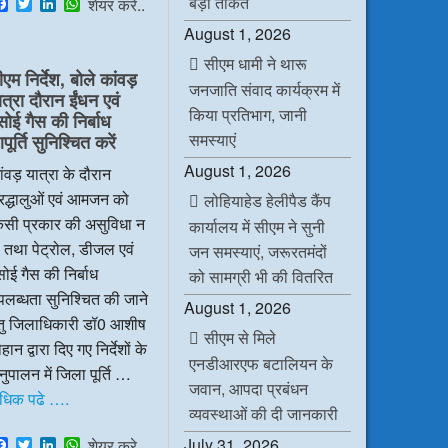
बड़ी ताकत
F
T
L
W
शेयर करे..
a
w
i
h
August 1, 2026
c
i
n
a
e
t
k
t
सीएम धामी ने थारू
b
t
e
s
ीएम निर्देश, बोले कांवड़
o
e
d
A
जनजाति संवाद कार्यक्रम में
ात्रा दौरान ईंधन एवं
o
r
I
p
किया प्रतिभाग, जानी
k
n
p
सोई गैस की निर्बाध
समस्याएं
ूर्ति सुनिश्चित करें
August 1, 2026
ंवड़ यात्रा के दौरान
रद्धालुओं एवं आमजन को
लोहियाहेड हेलीपैड कैंप
िसी प्रकार की असुविधा न
कार्यालय में सीएम ने सुनी
 तथा पेट्रोल, डीजल एवं
जन समस्याएं, जरूरतमंदों
ोई गैस की निर्बाध
को सामग्री भी की वितरित
लब्धता सुनिश्चित की जाने
August 1, 2026
ेतु जिलाधिकारी डॉ0 आशीष
सीएम से मिले
हान द्वारा दिए गए निर्देशों के
एनडीआरएफ बटालियन के
ुपालन में जिला पूर्ति …
जवान, आपदा प्रबंधन
धिक पढे ….
व्यवस्थाओं की दी जानकारी
F
T
L
W
July 31, 2026
शेयर करे..