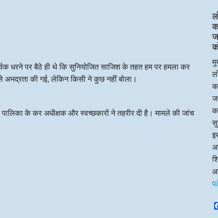
ल
का
ज
क
मु
र्वक धरने पर बैठे ही थे कि सुनियोजित साजिश के तहत हम पर हमला कर
लो
झसे अभद्रता की गई, लेकिन किसी ने कुछ नहीं बोला।
का
जन
क
र पालिका के कर अधीक्षक और स्वच्छकारों ने तहरीर दी है। मामले की जांच
सु
इस
अध
श
आ
प