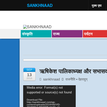
SANKHNAAD
मुख्य पृष्ठ
संस्कृति
राज्य
पर्यटन
ऋषिकेश पालिकाध्यक्ष और सभासदो
SEP
13
sankhnaad
राजनेीति
•
देहरादुन्
2016
Video
Media error: Format(s) not
Player
supported or source(s) not found
Download File:
http://sankhnaad.com/wp-
content/uploads/2016/09/VID-
20160912-WA0098.mp4?_=1