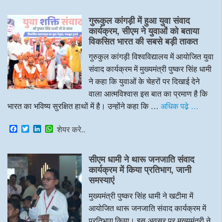
c
i
n
a
e
t
k
t
गुरूकुल कांगड़ी में हुआ युवा संवाद
b
t
e
s
o
e
d
A
कार्यक्रम, सीएम ने युवाओं को बताया
o
r
I
p
विकसित भारत की सबसे बड़ी ताकत
k
n
p
गुरुकुल कांगड़ी विश्वविद्यालय में आयोजित युवा
संवाद कार्यक्रम में मुख्यमंत्री पुष्कर सिंह धामी
ने कहा कि युवाओं के चेहरों पर दिखाई देने
वाला आत्मविश्वास इस बात का प्रमाण है कि
भारत का भविष्य सुरक्षित हाथों में है। उन्होंने कहा कि …
अधिक पढे़ …
F
T
L
W
शेयर करे..
a
w
i
h
c
i
n
a
e
t
k
t
सीएम धामी ने थारू जनजाति संवाद
b
t
e
s
o
e
d
A
कार्यक्रम में किया प्रतिभाग, जानी
o
r
I
p
समस्याएं
k
n
p
मुख्यमंत्री पुष्कर सिंह धामी ने खटीमा में
आयोजित थारू जनजाति संवाद कार्यक्रम में
प्रतिभाग किया। इस अवसर पर मुख्यमंत्री ने