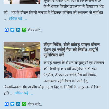
सुबोध उनियाल तथा टिहरी विधानसभा क्षेत्र
के विधायक किशोर उपाध्याय ने शिष्टाचार भेंट
की। भेंट के दौरान टिहरी जनपद में मेडिकल कॉलेज की स्थापना से संबंधित
…
अधिक पढे़ …
F
T
L
W
शेयर करे..
a
w
i
h
c
i
n
a
e
t
k
t
डीएम निर्देश, बोले कांवड़ यात्रा दौरान
b
t
e
s
o
e
d
A
ईंधन एवं रसोई गैस की निर्बाध आपूर्ति
o
r
I
p
सुनिश्चित करें
k
n
p
कांवड़ यात्रा के दौरान श्रद्धालुओं एवं आमजन
को किसी प्रकार की असुविधा न हो तथा
पेट्रोल, डीजल एवं रसोई गैस की निर्बाध
उपलब्धता सुनिश्चित की जाने हेतु
जिलाधिकारी डॉ0 आशीष चौहान द्वारा दिए गए निर्देशों के अनुपालन में जिला
पूर्ति …
अधिक पढे़ …
F
T
L
W
शेयर करे..
a
w
i
h