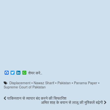
F
T
L
W
शेयर करे..
a
w
i
h
c
i
n
a
Displacement
•
Nawaz Sharif
•
Pakistan
•
Panama Paper
•
e
t
k
t
Supreme Court of Pakistan
b
t
e
s
o
e
d
A
o
r
I
p
पाकिस्तान से व्यापार बंद करने की सिफारिश
k
n
p
अमित शाह के बयान से लालू की मुश्किलें बढे़गी