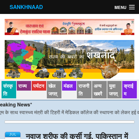
SANKHNAAD
MENU
मुख्य पृष्ठ
राज्य
मंडल
संस्कृति
खेल जगत्
संस्कृ
राज्य
पर्यटन
खेल
मंडल
राजनी
अन्य
युवा
क्राई
पर्यटन
ति
जगत्
ति
खबरै
जगत्
म
ing News*
पड़ोसी राज्य
 साथ स्वास्थ्य मंत्री की टिहरी में मेडिकल कॉलेज की स्थापना को लेकर हुई वार्ता
/
स्वास्‍थ्य
नवाज शरीफ की कुर्सी गई, पाकिस्तान में
देश विदेश
JUL