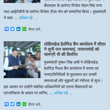
बीएसएफ के एवरेस्ट विजेता मोहन सिंह राणा
तथा आईटीबीपी के एवरेस्ट विजेता टीला सेन को सम्मानित किया। मुख्यमंत्री
ने कहा …
अधिक पढे़ …
F
T
L
W
शेयर करे..
a
w
i
h
c
i
n
a
e
t
k
t
लोहियाहेड हेलीपैड कैंप कार्यालय में सीएम
b
t
e
s
o
e
d
A
ने सुनी जन समस्याएं, जरूरतमंदों को
o
r
I
p
सामग्री भी की वितरित
k
n
p
मुख्यमंत्री पुष्कर सिंह धामी ने लोहियाहेड
हेलीपैड स्थित कैंप कार्यालय में जनता एवं
जनप्रतिनिधियों से मुलाकात कर उनकी
समस्याओं और सुझावों को गंभीरता से सुना।
इस अवसर पर उन्होंने संबंधित अधिकारियों को प्राप्त शिकायतों का
प्राथमिकता के आधार पर त्वरित, …
अधिक पढे़ …
F
T
L
W
शेयर करे..
a
w
i
h