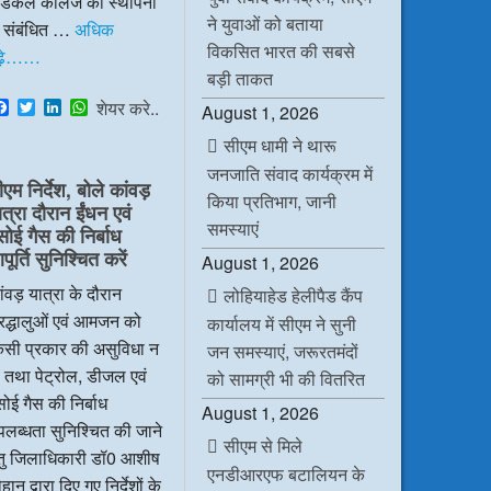
ेडिकल कॉलेज की स्थापना
ने युवाओं को बताया
े संबंधित …
अधिक
विकसित भारत की सबसे
ढ़े……
बड़ी ताकत
F
T
L
W
शेयर करे..
August 1, 2026
a
w
i
h
c
i
n
a
सीएम धामी ने थारू
e
t
k
t
जनजाति संवाद कार्यक्रम में
b
t
e
s
ीएम निर्देश, बोले कांवड़
o
e
d
A
किया प्रतिभाग, जानी
ात्रा दौरान ईंधन एवं
o
r
I
p
समस्याएं
k
n
p
सोई गैस की निर्बाध
ूर्ति सुनिश्चित करें
August 1, 2026
ंवड़ यात्रा के दौरान
लोहियाहेड हेलीपैड कैंप
रद्धालुओं एवं आमजन को
कार्यालय में सीएम ने सुनी
िसी प्रकार की असुविधा न
जन समस्याएं, जरूरतमंदों
 तथा पेट्रोल, डीजल एवं
को सामग्री भी की वितरित
ोई गैस की निर्बाध
August 1, 2026
लब्धता सुनिश्चित की जाने
सीएम से मिले
ेतु जिलाधिकारी डॉ0 आशीष
एनडीआरएफ बटालियन के
हान द्वारा दिए गए निर्देशों के