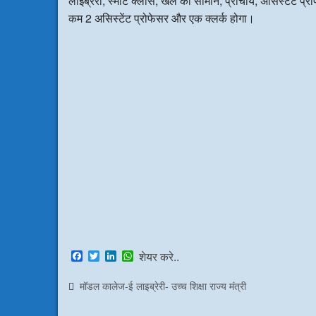
लाईब्रेरी, स्मार्ट क्लास, खेल का सामान, प्राचार्य, असिस्टेंट प्
कम 2 असिस्टेंट प्रोफेसर और एक क्लर्क होगा।
F
T
L
W
शेयर करे..
a
w
i
h
c
i
n
a
मॉडल कालेज-ई लाइब्रेरी- उच्च शिक्षा राज्य मंत्री
e
t
k
t
b
t
e
s
o
e
d
A