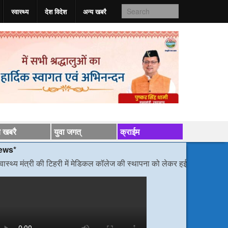
स्वास्‍थ्य
देश विदेश
अन्य खबरै
य खबरै
युवा जगत्
क्राईम
री की टिहरी में मेडिकल कॉलेज की स्थापना को लेकर हुई वार्ता
/*/
डीएम निर्देश, बोले