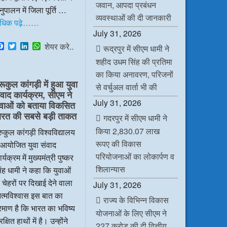
जवान, आपदा प्रबंधन
ुपालन में जिला पूर्ति …
व्यवस्थाओं की दी जानकारी
धिक पढ़े……
July 31, 2026
F
T
L
W
शेयर करे..
रूद्रपुर में सीएम धामी ने
a
w
i
h
शहीद उधम सिंह की प्रतिमा
c
i
n
a
e
t
k
t
का किया अनावरण, परिजनों
b
t
e
s
रूकुल कांगड़ी में हुआ युवा
o
e
d
A
से वर्चुअल वार्ता भी की
ंवाद कार्यक्रम, सीएम ने
o
r
I
p
k
n
p
July 31, 2026
ुवाओं को बताया विकसित
ारत की सबसे बड़ी ताकत
गदरपुर में सीएम धामी ने
किया 2,830.07 लाख
रुकुल कांगड़ी विश्वविद्यालय
रूपए की विकास
ं आयोजित युवा संवाद
परियोजनाओं का लोकार्पण व
र्यक्रम में मुख्यमंत्री पुष्कर
शिलान्यास
ंह धामी ने कहा कि युवाओं
 चेहरों पर दिखाई देने वाला
July 31, 2026
त्मविश्वास इस बात का
राज्य के विभिन्न विकास
रमाण है कि भारत का भविष्य
योजनाओं के लिए सीएम ने
रक्षित हाथों में है। उन्होंने
227 करोड़ की दी वित्तीय