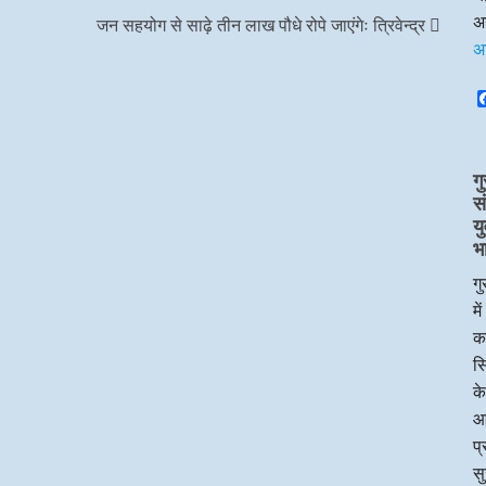
अन
जन सहयोग से साढ़े तीन लाख पौधे रोपे जाएंगेः त्रिवेन्द्र
अ
गु
स
य
भ
गु
मे
का
सि
के
आ
प्
सु