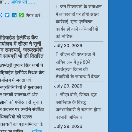
हा …
अधिक पढ़े……
जन शिकायतों के समाधान
में लापरवाही पर होगी सख्त
F
T
L
W
शेयर करे..
a
w
i
h
कार्रवाई, शून्य प्रतिशत
c
i
n
a
कार्यवाही वाले अधिकारियों
e
t
k
t
b
t
e
s
को नोटिस
ोहियाहेड हेलीपैड कैंप
o
e
d
A
र्यालय में सीएम ने सुनी
o
r
I
p
July 30, 2026
k
n
p
न समस्याएं, जरूरतमंदों
सीएस की अध्यक्षता में
ो सामग्री भी की वितरित
सचिवालय में हुई 80वें
ख्यमंत्री पुष्कर सिंह धामी ने
स्वतंत्रता दिवस की
हियाहेड हेलीपैड स्थित कैंप
तैयारियों के सम्बन्ध में बैठक
र्यालय में जनता एवं
July 29, 2026
प्रतिनिधियों से मुलाकात
सीएम बोले, सिंगल-यूज़
र उनकी समस्याओं और
झावों को गंभीरता से सुना।
प्लास्टिक के विरुद्ध
 अवसर पर उन्होंने संबंधित
जनभागीदारी से चलाना होगा
िकारियों को प्राप्त
प्रभावी अभियान
िकायतों का प्राथमिकता के
July 29, 2026
धार पर त्वरित, …
अधिक