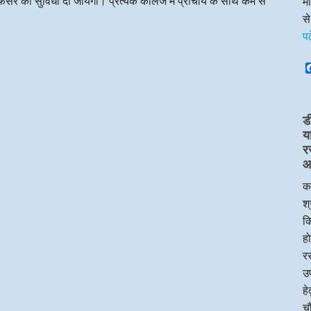
रोफेसर की सुविधा दी जायेगी। प्रत्येक कॉलेज में प्राचार्य के साथ कम से
म
स
प
ड
य
र
आप
का
श्
क
हो
रस
उप
ह
चौ