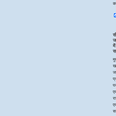
क
स
ज
म
स
मु
ख
जन
प
पर
एव
र
एव
सम