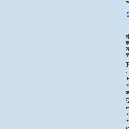
क
ल
का
ज
क
मु
लो
का
जन
क
सु
इस
अध
श
आ