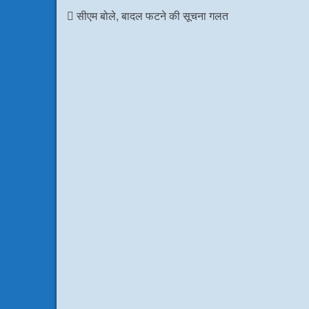
o
r
I
p
सीएम बोले, बादल फटने की सूचना गलत
k
n
p