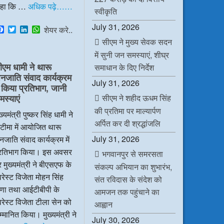
हा कि …
अधिक पढ़े……
स्वीकृति
July 31, 2026
F
T
L
W
शेयर करे..
a
w
i
h
सीएम ने मुख्य सेवक सदन
c
i
n
a
e
t
k
t
में सुनी जन समस्याएं, शीघ्र
b
t
e
s
ीएम धामी ने थारू
समाधान के दिए निर्देश
o
e
d
A
नजाति संवाद कार्यक्रम
o
r
I
p
July 31, 2026
k
n
p
ें किया प्रतिभाग, जानी
मस्याएं
सीएम ने शहीद ऊधम सिंह
की प्रतिमा पर माल्यार्पण
ख्यमंत्री पुष्कर सिंह धामी ने
अर्पित कर दी श्रद्धांजलि
टीमा में आयोजित थारू
July 31, 2026
जाति संवाद कार्यक्रम में
्रतिभाग किया। इस अवसर
भगवानपुर से समरसता
 मुख्यमंत्री ने बीएसएफ के
संकल्प अभियान का शुभारंभ,
रेस्ट विजेता मोहन सिंह
संत रविदास के संदेश को
ाणा तथा आईटीबीपी के
आमजन तक पहुंचाने का
रेस्ट विजेता टीला सेन को
आह्वान
्मानित किया। मुख्यमंत्री ने
July 30, 2026