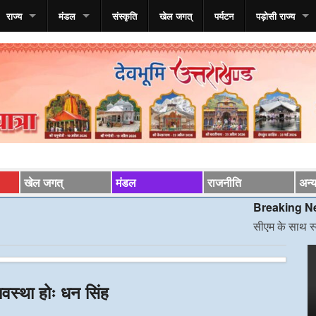
राज्य
मंडल
संस्कृति
खेल जगत्
पर्यटन
पड़ोसी राज्य
खेल जगत्
मंडल
राजनीति
अन्
Breaking News*
सीएम के साथ स्वास्थ्य मंत्
्यवस्था होः धन सिंह