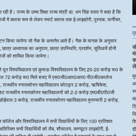
रही है। राज्य के उच्च शिक्षा राज्य मंत्री डा. धन सिंह रावत ने कहा है कि
जों में क्लास रूम से लेकर स्मार्ट क्लास तक ई-लाइब्रेरी, पुस्तक, फर्नीचर,
ए
वंटन किया जायेगा जो नैक के अन्तर्गत आते हैं। नैक के मानक के अनुसार
स
ॉफ, छात्र अध्यापक का अनुपात, छात्र उपस्थिति, प्रदर्शन, सुविधायें होनी
म
ेजों को शामिल किया जायेगा।
क
ले
े दून विश्वविद्यालय एवं कुमाऊ विश्वविद्यालय के लिए 20-20 करोड़ रू0 के
मु
तक कुल 72 करोड़ रू0 मिले बजट में एस0जी0आर0आर0 पी0जी0कालेज
आ
ड़, राजकीय स्नातकोत्तर महाविद्यालय कोटद्वार 2 करोड़, ऋषिकेश,
स्
ोहाघाट राजकीय स्नातकोत्तर महाविद्यालयों को 2-2 करोड़ एम0बी0पी0जी
म
 डोईवाल 3 करोड़, राजकीय स्नातकोत्तर महाविद्यालय मुनस्यारी 2 करोड़,
टि
।
व
्धित कॉलेज और विश्वविद्यालय में सभी विद्यार्थियों के लिए 100 प्रतिशत
शि
िरिक्त सभी विद्यार्थियों को लैब, शौचालय, कम्प्यूटर लाइब्रेरी, ई-
दौ