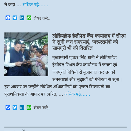
ने कहा …
अधिक पढ़े……
F
T
L
W
शेयर करे..
a
w
i
h
c
i
n
a
e
t
k
t
लोहियाहेड हेलीपैड कैंप कार्यालय में सीएम
b
t
e
s
o
e
d
A
ने सुनी जन समस्याएं, जरूरतमंदों को
o
r
I
p
सामग्री भी की वितरित
k
n
p
मुख्यमंत्री पुष्कर सिंह धामी ने लोहियाहेड
हेलीपैड स्थित कैंप कार्यालय में जनता एवं
जनप्रतिनिधियों से मुलाकात कर उनकी
समस्याओं और सुझावों को गंभीरता से सुना।
इस अवसर पर उन्होंने संबंधित अधिकारियों को प्राप्त शिकायतों का
प्राथमिकता के आधार पर त्वरित, …
अधिक पढ़े……
F
T
L
W
शेयर करे..
a
w
i
h
c
i
n
a
e
t
k
t
b
t
e
s
o
e
d
A