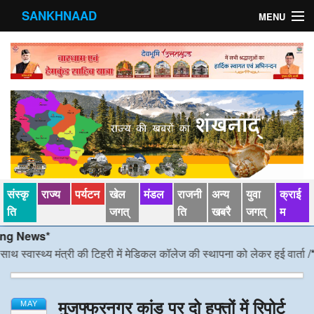
SANKHNAAD
MENU
मुख्य पृष्ठ
राज्य
मंडल
संस्कृति
खेल जगत्
संस्कृ
राज्य
पर्यटन
खेल
मंडल
राजनी
अन्य
युवा
क्राई
पर्यटन
ति
जगत्
ति
खबरै
जगत्
म
News*
पड़ोसी राज्य
वास्थ्य मंत्री की टिहरी में मेडिकल कॉलेज की स्थापना को लेकर हुई वार्ता
/*/
डीएम 
स्वास्‍थ्य
मुजफ्फरनगर कांड पर दो हफ्तों में रिपोर्ट
देश विदेश
MAY