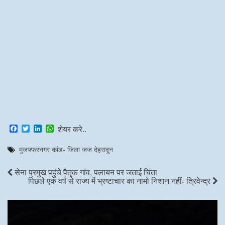
F
T
L
W
शेयर करे..
a
w
i
h
c
i
n
a
मुजफ्फरनगर कांड- जिला जज देहरादून
e
t
k
t
b
t
e
s
o
e
d
A
सेना प्रमुख पहुंचे पैतृक गांव, पलायन पर जताई चिंता
o
r
I
p
पिछले एक वर्ष से राज्य में भ्रष्टाचार का नामो निशान नहींः त्रिवेन्द्र
k
n
p
Video
Player