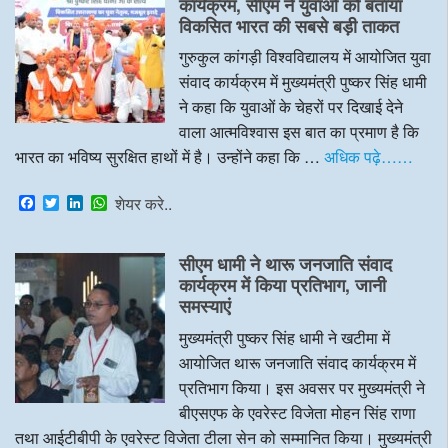
o
e
d
A
कार्यक्रम, सीएम ने युवाओं को बताया
o
r
I
p
विकसित भारत की सबसे बड़ी ताकत
k
n
p
गुरुकुल कांगड़ी विश्वविद्यालय में आयोजित युवा
संवाद कार्यक्रम में मुख्यमंत्री पुष्कर सिंह धामी
ने कहा कि युवाओं के चेहरों पर दिखाई देने
वाला आत्मविश्वास इस बात का प्रमाण है कि
भारत का भविष्य सुरक्षित हाथों में है। उन्होंने कहा कि …
अधिक पढ़े……
F
T
L
W
शेयर करे..
a
w
i
h
c
i
n
a
e
t
k
t
सीएम धामी ने थारू जनजाति संवाद
b
t
e
s
o
e
d
A
कार्यक्रम में किया प्रतिभाग, जानी
o
r
I
p
समस्याएं
k
n
p
मुख्यमंत्री पुष्कर सिंह धामी ने खटीमा में
आयोजित थारू जनजाति संवाद कार्यक्रम में
प्रतिभाग किया। इस अवसर पर मुख्यमंत्री ने
बीएसएफ के एवरेस्ट विजेता मोहन सिंह राणा
तथा आईटीबीपी के एवरेस्ट विजेता टीला सेन को सम्मानित किया। मुख्यमंत्री