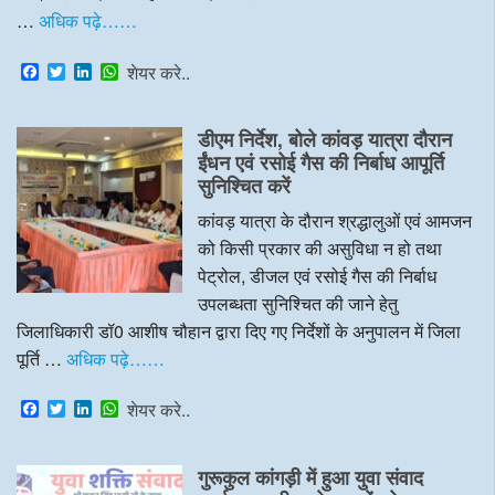
…
अधिक पढ़े……
F
T
L
W
शेयर करे..
a
w
i
h
c
i
n
a
e
t
k
t
डीएम निर्देश, बोले कांवड़ यात्रा दौरान
b
t
e
s
o
e
d
A
ईंधन एवं रसोई गैस की निर्बाध आपूर्ति
o
r
I
p
सुनिश्चित करें
k
n
p
कांवड़ यात्रा के दौरान श्रद्धालुओं एवं आमजन
को किसी प्रकार की असुविधा न हो तथा
पेट्रोल, डीजल एवं रसोई गैस की निर्बाध
उपलब्धता सुनिश्चित की जाने हेतु
जिलाधिकारी डॉ0 आशीष चौहान द्वारा दिए गए निर्देशों के अनुपालन में जिला
पूर्ति …
अधिक पढ़े……
F
T
L
W
शेयर करे..
a
w
i
h
c
i
n
a
e
t
k
t
गुरूकुल कांगड़ी में हुआ युवा संवाद
b
t
e
s