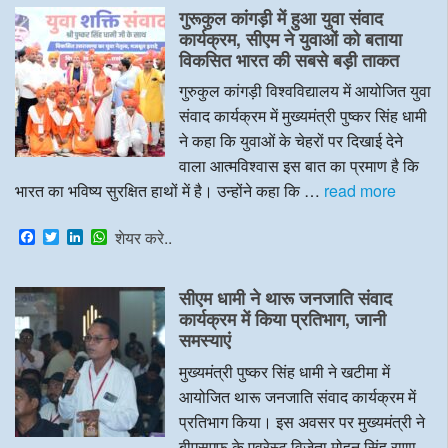
e
t
k
t
गुरूकुल कांगड़ी में हुआ युवा संवाद
b
t
e
s
o
e
d
A
कार्यक्रम, सीएम ने युवाओं को बताया
o
r
I
p
विकसित भारत की सबसे बड़ी ताकत
k
n
p
गुरुकुल कांगड़ी विश्वविद्यालय में आयोजित युवा
संवाद कार्यक्रम में मुख्यमंत्री पुष्कर सिंह धामी
ने कहा कि युवाओं के चेहरों पर दिखाई देने
वाला आत्मविश्वास इस बात का प्रमाण है कि
भारत का भविष्य सुरक्षित हाथों में है। उन्होंने कहा कि …
read more
F
T
L
W
शेयर करे..
a
w
i
h
c
i
n
a
e
t
k
t
सीएम धामी ने थारू जनजाति संवाद
b
t
e
s
o
e
d
A
कार्यक्रम में किया प्रतिभाग, जानी
o
r
I
p
समस्याएं
k
n
p
मुख्यमंत्री पुष्कर सिंह धामी ने खटीमा में
आयोजित थारू जनजाति संवाद कार्यक्रम में
प्रतिभाग किया। इस अवसर पर मुख्यमंत्री ने
बीएसएफ के एवरेस्ट विजेता मोहन सिंह राणा