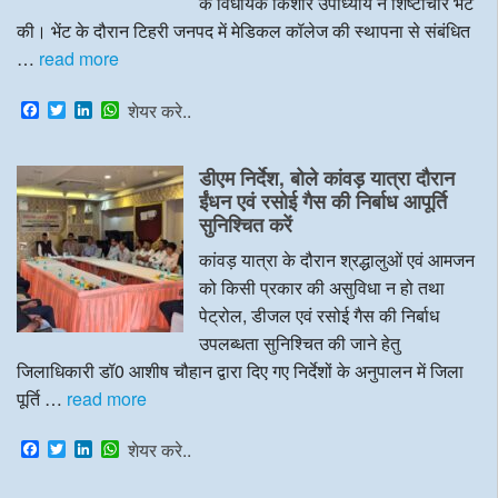
के विधायक किशोर उपाध्याय ने शिष्टाचार भेंट
की। भेंट के दौरान टिहरी जनपद में मेडिकल कॉलेज की स्थापना से संबंधित
…
read more
F
T
L
W
शेयर करे..
a
w
i
h
c
i
n
a
e
t
k
t
डीएम निर्देश, बोले कांवड़ यात्रा दौरान
b
t
e
s
o
e
d
A
ईंधन एवं रसोई गैस की निर्बाध आपूर्ति
o
r
I
p
सुनिश्चित करें
k
n
p
कांवड़ यात्रा के दौरान श्रद्धालुओं एवं आमजन
को किसी प्रकार की असुविधा न हो तथा
पेट्रोल, डीजल एवं रसोई गैस की निर्बाध
उपलब्धता सुनिश्चित की जाने हेतु
जिलाधिकारी डॉ0 आशीष चौहान द्वारा दिए गए निर्देशों के अनुपालन में जिला
पूर्ति …
read more
F
T
L
W
शेयर करे..
a
w
i
h
c
i
n
a