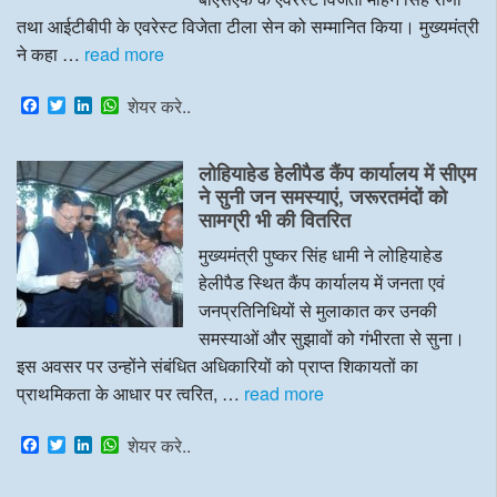
तथा आईटीबीपी के एवरेस्ट विजेता टीला सेन को सम्मानित किया। मुख्यमंत्री
ने कहा …
read more
F
T
L
W
शेयर करे..
a
w
i
h
c
i
n
a
e
t
k
t
लोहियाहेड हेलीपैड कैंप कार्यालय में सीएम
b
t
e
s
o
e
d
A
ने सुनी जन समस्याएं, जरूरतमंदों को
o
r
I
p
सामग्री भी की वितरित
k
n
p
मुख्यमंत्री पुष्कर सिंह धामी ने लोहियाहेड
हेलीपैड स्थित कैंप कार्यालय में जनता एवं
जनप्रतिनिधियों से मुलाकात कर उनकी
समस्याओं और सुझावों को गंभीरता से सुना।
इस अवसर पर उन्होंने संबंधित अधिकारियों को प्राप्त शिकायतों का
प्राथमिकता के आधार पर त्वरित, …
read more
F
T
L
W
शेयर करे..
a
w
i
h
c
i
n
a