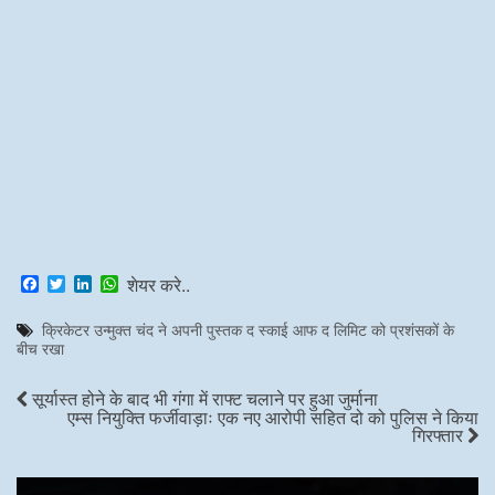
F
T
L
W
शेयर करे..
a
w
i
h
c
i
n
a
क्रिकेटर उन्मुक्त चंद ने अपनी पुस्तक द स्काई आफ द लिमिट को प्रशंसकों के
e
t
k
t
बीच रखा
b
t
e
s
o
e
d
A
o
r
I
p
सूर्यास्त होने के बाद भी गंगा में राफ्ट चलाने पर हुआ जुर्माना
k
n
p
एम्स नियुक्ति फर्जीवाड़ाः एक नए आरोपी सहित दो को पुलिस ने किया
गिरफ्तार
Video