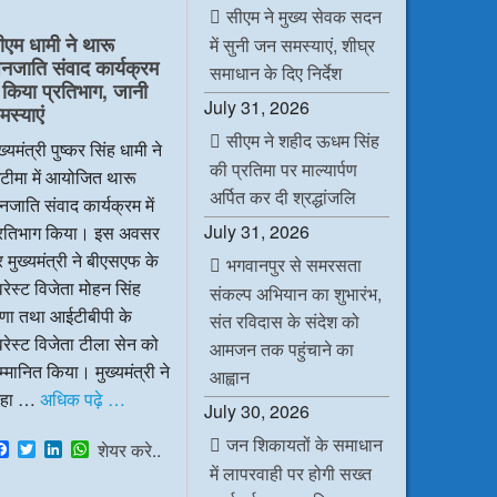
e
t
k
t
सीएम ने मुख्य सेवक सदन
b
t
e
s
ीएम धामी ने थारू
में सुनी जन समस्याएं, शीघ्र
o
e
d
A
नजाति संवाद कार्यक्रम
o
r
I
p
समाधान के दिए निर्देश
k
n
p
ें किया प्रतिभाग, जानी
July 31, 2026
मस्याएं
सीएम ने शहीद ऊधम सिंह
ख्यमंत्री पुष्कर सिंह धामी ने
की प्रतिमा पर माल्यार्पण
टीमा में आयोजित थारू
अर्पित कर दी श्रद्धांजलि
जाति संवाद कार्यक्रम में
July 31, 2026
्रतिभाग किया। इस अवसर
 मुख्यमंत्री ने बीएसएफ के
भगवानपुर से समरसता
रेस्ट विजेता मोहन सिंह
संकल्प अभियान का शुभारंभ,
ाणा तथा आईटीबीपी के
संत रविदास के संदेश को
रेस्ट विजेता टीला सेन को
आमजन तक पहुंचाने का
्मानित किया। मुख्यमंत्री ने
आह्वान
हा …
अधिक पढ़े …
July 30, 2026
जन शिकायतों के समाधान
F
T
L
W
शेयर करे..
a
w
i
h
में लापरवाही पर होगी सख्त
c
i
n
a