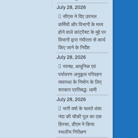
c
i
n
a
July 28, 2026
e
t
k
t
b
t
e
s
सीएस ने दिए उपनल
o
e
d
A
o
r
I
p
कर्मियों और विभागों के मध्य
k
n
p
होने वाले कांट्रैक्ट के मुद्दे पर
विभागों द्वारा गंभीरता से कार्य
किए जाने के निर्देश
July 28, 2026
स्वच्छ, आधुनिक एवं
पर्यावरण अनुकूल परिवहन
व्यवस्था के निर्माण के लिए
सरकार प्रतिबद्धः धामी
July 28, 2026
भारी वर्षा के चलते धंसा
नंदा की चौकी पुल का एक
हिस्सा, डीएम ने किया
स्थलीय निरीक्षण