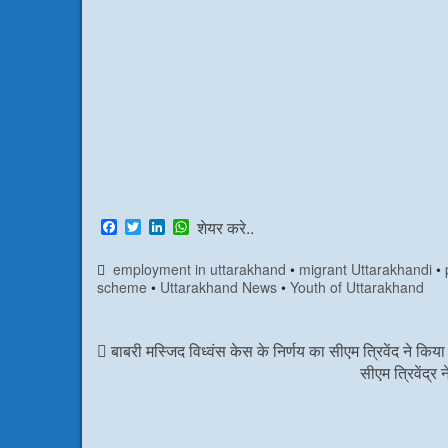
F
T
L
W
शेयर करे..
a
w
i
h
c
i
n
a
employment in uttarakhand
•
migrant Uttarakhandi
•
e
t
k
t
scheme
•
Uttarakhand News
•
Youth of Uttarakhand
b
t
e
s
o
e
d
A
o
r
I
p
k
n
p
बाबरी मस्जिद विध्वंस केस के निर्णय का सीएम त्रिवेंद ने किया
सीएम त्रिवेंद्र