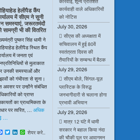
कार्रवाई, शून्य प्रतिशत
e
t
k
t
b
t
e
s
कार्यवाही वाले अधिकारियों
ोहियाहेड हेलीपैड कैंप
o
e
d
A
र्यालय में सीएम ने सुनी
o
r
I
p
को नोटिस
k
n
p
न समस्याएं, जरूरतमंदों
July 30, 2026
ो सामग्री भी की वितरित
सीएस की अध्यक्षता में
ख्यमंत्री पुष्कर सिंह धामी ने
सचिवालय में हुई 80वें
हियाहेड हेलीपैड स्थित कैंप
स्वतंत्रता दिवस की
र्यालय में जनता एवं
तैयारियों के सम्बन्ध में बैठक
प्रतिनिधियों से मुलाकात
July 29, 2026
र उनकी समस्याओं और
सीएम बोले, सिंगल-यूज़
झावों को गंभीरता से सुना।
 अवसर पर उन्होंने संबंधित
प्लास्टिक के विरुद्ध
िकारियों को प्राप्त
जनभागीदारी से चलाना होगा
िकायतों का प्राथमिकता के
प्रभावी अभियान
धार पर त्वरित, …
अधिक
July 29, 2026
ढ़े …
मात्र 12 घंटे में धामी
सरकार ने बहाल किया नंदा
F
T
L
W
शेयर करे..
a
w
i
h
की चौकी पुल पर आवागमन