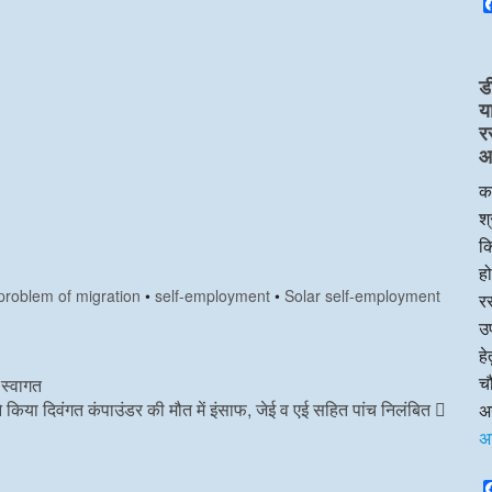
ड
य
र
आप
का
श्
क
हो
problem of migration
•
self-employment
•
Solar self-employment
रस
उप
ह
चौ
 स्वागत
 ने किया दिवंगत कंपाउंडर की मौत में इंसाफ, जेई व एई सहित पांच निलंबित
अन
अ