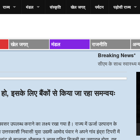
राज्य
मंडल
संस्कृति
खेल जगत्
पर्यटन
पड़ोसी राज्य
खेल जगत्
मंडल
राजनीति
अन्
Breaking News*
सीएम के साथ स्वास्थ्य मंत्री की ट
V
P
न हो, इसके लिए बैंकों से किया जा रहा समन्वयः
र उपलब्ध कराने का लक्ष्य रखा गया है। राज्य में ऊर्जा उत्पादन के
्तरकाशी निवासी युवा उद्यमी आमोद पंवार ने अपने गांव इंद्रा टिपरी में
 प्लांट से सालाना औसतन 3 लाख यूनिट बिजली का उत्पादन होगा, यह