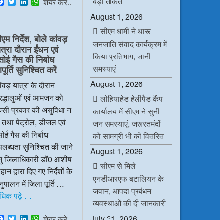
बड़ी ताकत
F
T
L
W
शेयर करे..
a
w
i
h
August 1, 2026
c
i
n
a
e
t
k
t
सीएम धामी ने थारू
b
t
e
s
ीएम निर्देश, बोले कांवड़
o
e
d
A
जनजाति संवाद कार्यक्रम में
ात्रा दौरान ईंधन एवं
o
r
I
p
किया प्रतिभाग, जानी
k
n
p
सोई गैस की निर्बाध
समस्याएं
ूर्ति सुनिश्चित करें
August 1, 2026
ंवड़ यात्रा के दौरान
रद्धालुओं एवं आमजन को
लोहियाहेड हेलीपैड कैंप
िसी प्रकार की असुविधा न
कार्यालय में सीएम ने सुनी
 तथा पेट्रोल, डीजल एवं
जन समस्याएं, जरूरतमंदों
ोई गैस की निर्बाध
को सामग्री भी की वितरित
लब्धता सुनिश्चित की जाने
August 1, 2026
ेतु जिलाधिकारी डॉ0 आशीष
सीएम से मिले
हान द्वारा दिए गए निर्देशों के
एनडीआरएफ बटालियन के
ुपालन में जिला पूर्ति …
जवान, आपदा प्रबंधन
धिक पढ़े …
व्यवस्थाओं की दी जानकारी
F
T
L
W
July 31, 2026
शेयर करे..