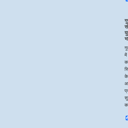
गु
स
य
भ
गु
मे
का
सि
के
आ
प्
सु
क