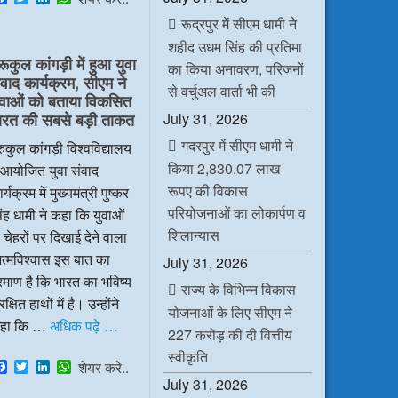
a
w
i
h
रूद्रपुर में सीएम धामी ने
c
i
n
a
e
t
k
t
शहीद उधम सिंह की प्रतिमा
b
t
e
s
रूकुल कांगड़ी में हुआ युवा
o
e
d
A
का किया अनावरण, परिजनों
ंवाद कार्यक्रम, सीएम ने
o
r
I
p
से वर्चुअल वार्ता भी की
k
n
p
ुवाओं को बताया विकसित
July 31, 2026
ारत की सबसे बड़ी ताकत
गदरपुर में सीएम धामी ने
रुकुल कांगड़ी विश्वविद्यालय
किया 2,830.07 लाख
ं आयोजित युवा संवाद
रूपए की विकास
र्यक्रम में मुख्यमंत्री पुष्कर
परियोजनाओं का लोकार्पण व
ंह धामी ने कहा कि युवाओं
शिलान्यास
 चेहरों पर दिखाई देने वाला
त्मविश्वास इस बात का
July 31, 2026
रमाण है कि भारत का भविष्य
राज्य के विभिन्न विकास
रक्षित हाथों में है। उन्होंने
योजनाओं के लिए सीएम ने
हा कि …
अधिक पढ़े …
227 करोड़ की दी वित्तीय
स्वीकृति
F
T
L
W
शेयर करे..
a
w
i
h
July 31, 2026
c
i
n
a