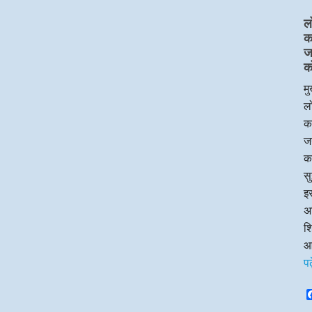
ल
का
ज
क
मु
लो
का
जन
क
सु
इस
अध
श
आ
प