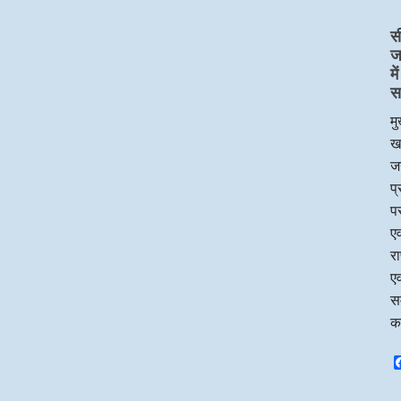
स
ज
म
स
मु
ख
जन
प
पर
एव
र
एव
सम
क