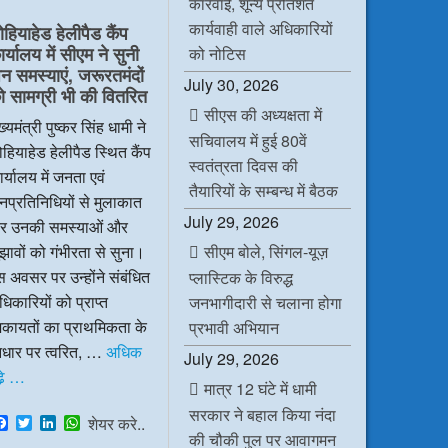
कार्रवाई, शून्य प्रतिशत
e
t
k
t
b
t
e
s
कार्यवाही वाले अधिकारियों
ोहियाहेड हेलीपैड कैंप
o
e
d
A
र्यालय में सीएम ने सुनी
o
r
I
p
को नोटिस
k
n
p
न समस्याएं, जरूरतमंदों
July 30, 2026
ो सामग्री भी की वितरित
सीएस की अध्यक्षता में
ख्यमंत्री पुष्कर सिंह धामी ने
सचिवालय में हुई 80वें
हियाहेड हेलीपैड स्थित कैंप
स्वतंत्रता दिवस की
र्यालय में जनता एवं
तैयारियों के सम्बन्ध में बैठक
प्रतिनिधियों से मुलाकात
July 29, 2026
र उनकी समस्याओं और
सीएम बोले, सिंगल-यूज़
झावों को गंभीरता से सुना।
 अवसर पर उन्होंने संबंधित
प्लास्टिक के विरुद्ध
िकारियों को प्राप्त
जनभागीदारी से चलाना होगा
िकायतों का प्राथमिकता के
प्रभावी अभियान
धार पर त्वरित, …
अधिक
July 29, 2026
े़ …
मात्र 12 घंटे में धामी
सरकार ने बहाल किया नंदा
F
T
L
W
शेयर करे..
a
w
i
h
की चौकी पुल पर आवागमन