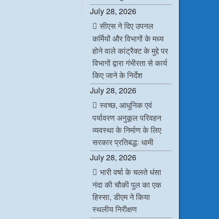
c
i
n
a
July 28, 2026
e
t
k
t
b
t
e
s
सीएस ने दिए उपनल
o
e
d
A
o
r
I
p
कर्मियों और विभागों के मध्य
k
n
p
होने वाले कांट्रैक्ट के मुद्दे पर
विभागों द्वारा गंभीरता से कार्य
किए जाने के निर्देश
July 28, 2026
स्वच्छ, आधुनिक एवं
पर्यावरण अनुकूल परिवहन
व्यवस्था के निर्माण के लिए
सरकार प्रतिबद्धः धामी
July 28, 2026
भारी वर्षा के चलते धंसा
नंदा की चौकी पुल का एक
हिस्सा, डीएम ने किया
स्थलीय निरीक्षण