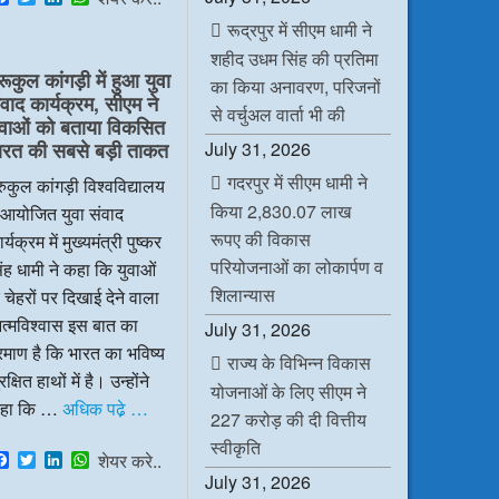
a
w
i
h
रूद्रपुर में सीएम धामी ने
c
i
n
a
e
t
k
t
शहीद उधम सिंह की प्रतिमा
b
t
e
s
रूकुल कांगड़ी में हुआ युवा
o
e
d
A
का किया अनावरण, परिजनों
ंवाद कार्यक्रम, सीएम ने
o
r
I
p
से वर्चुअल वार्ता भी की
k
n
p
ुवाओं को बताया विकसित
July 31, 2026
ारत की सबसे बड़ी ताकत
गदरपुर में सीएम धामी ने
रुकुल कांगड़ी विश्वविद्यालय
किया 2,830.07 लाख
ं आयोजित युवा संवाद
रूपए की विकास
र्यक्रम में मुख्यमंत्री पुष्कर
परियोजनाओं का लोकार्पण व
ंह धामी ने कहा कि युवाओं
शिलान्यास
 चेहरों पर दिखाई देने वाला
त्मविश्वास इस बात का
July 31, 2026
रमाण है कि भारत का भविष्य
राज्य के विभिन्न विकास
रक्षित हाथों में है। उन्होंने
योजनाओं के लिए सीएम ने
हा कि …
अधिक पढे़ …
227 करोड़ की दी वित्तीय
स्वीकृति
F
T
L
W
शेयर करे..
a
w
i
h
July 31, 2026
c
i
n
a