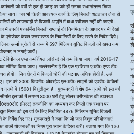
ी-कर्मचारी जो वर्षो से एक ही जगह पर जमे हों उनका स्थानांतरण किया
ए
 किया जाय। जब भी किसी आवश्यक कार्य के लिए बिजली शटडाउन लेना हो
रियों की लापरवाही से बिजली आपूर्ति में बाधा स्वीकार नहीं की जाएगी।
स
ा में उनकी परफॉर्मेंस बिजली सप्लाई की नियमितता के आधार पर भी देखी
म
 के प्रोजेक्ट केवल उत्तराखण्ड के निवासियों के लिए रखने के निर्देश दिये।
क
कल्पिक ऊर्जा स्रोतों से राज्य में 597 मिलियन यूनिट बिजली की खपत कम
ले
रियोजनाए न लगाई जायें।
मु
्रीगेट टेक्निीकल एण्ड कमर्शियल लॉसेस) को कम किया जाए। वर्ष 2016-17
आ
 तक सीमित किया जाय। उल्लेखनीय है कि एक प्रतिशत ए0टी0 एण्ड टी0
स्
ोगी। जिन क्षेत्रों में बिजली चोरी की घटनाएं अधिक होती है, उन्हें
म
 जाए। इस वर्ष 2000 कि0मी0 ओवरहेड एल0टी0 लाइनों को ए0बी0 केबिलों
टि
रामों में 15681 विद्युतीकृत है। मुख्यमंत्री ने शेष 64 ग्रामों को इस वर्ष
व
स्थ सीमांत इलाकों में लगभग 8000 घरों हेतु सोलर ब्रीफकेस की व्यवस्था
शि
 एम0आई0एस0टी0 (मिस्ट) तकनीकि का अध्ययन कर किसी एक स्थान पर
दौ
िद्युत निगम को इस वर्ष के लिए निर्धारित 4876 मिलियन यूनिट बिजली
म
 निर्देश दिए गए। मुख्यमंत्री ने कहा कि जो जल विद्युत परियोजनाएं
स
क्त बाकी योजनाओं पर निगम पूरा ध्यान केंद्रित करें। बताया गया कि 120
ेगी। उत्तरकाशी की पिलंगाड-1 (2.25 मेगावॉट) योजना इस वर्ष दिसम्बर