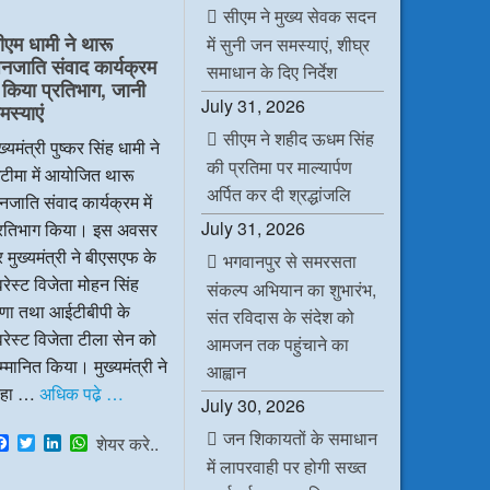
e
t
k
t
सीएम ने मुख्य सेवक सदन
b
t
e
s
ीएम धामी ने थारू
में सुनी जन समस्याएं, शीघ्र
o
e
d
A
नजाति संवाद कार्यक्रम
o
r
I
p
समाधान के दिए निर्देश
k
n
p
ें किया प्रतिभाग, जानी
July 31, 2026
मस्याएं
सीएम ने शहीद ऊधम सिंह
ख्यमंत्री पुष्कर सिंह धामी ने
की प्रतिमा पर माल्यार्पण
टीमा में आयोजित थारू
अर्पित कर दी श्रद्धांजलि
जाति संवाद कार्यक्रम में
July 31, 2026
्रतिभाग किया। इस अवसर
 मुख्यमंत्री ने बीएसएफ के
भगवानपुर से समरसता
रेस्ट विजेता मोहन सिंह
संकल्प अभियान का शुभारंभ,
ाणा तथा आईटीबीपी के
संत रविदास के संदेश को
रेस्ट विजेता टीला सेन को
आमजन तक पहुंचाने का
्मानित किया। मुख्यमंत्री ने
आह्वान
हा …
अधिक पढे़ …
July 30, 2026
जन शिकायतों के समाधान
F
T
L
W
शेयर करे..
a
w
i
h
में लापरवाही पर होगी सख्त
c
i
n
a