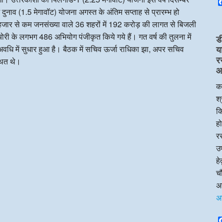
 दुनाव (1.5 मेगावॉट) योजना अगस्त के अंतिम सप्ताह से प्रारम्भ हो
 दस हजार से कम जनसंख्या वाले 36 शहरों में 192 करोड़ की लागत से बिजली
री के लगभग 486 अभियोग पंजीकृत किये गये हैं। गत वर्ष की तुलना में
ड
वधि में सुधार हुआ है। बैठक में सचिव ऊर्जा राधिका झा, अपर सचिव
य
र
थित थे।
आप
का
श्
क
हो
रस
उप
ह
चौ
अन
अ