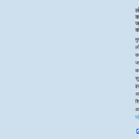
ल
का
ज
क
मु
लो
का
जन
क
सु
इस
अध
श
आ
पढ