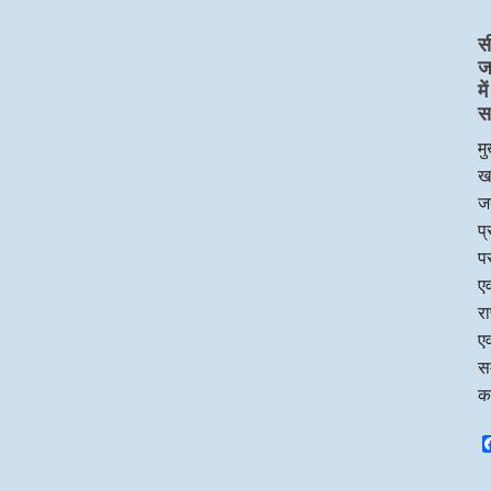
स
ज
म
स
मु
ख
जन
प
पर
एव
र
एव
सम
क