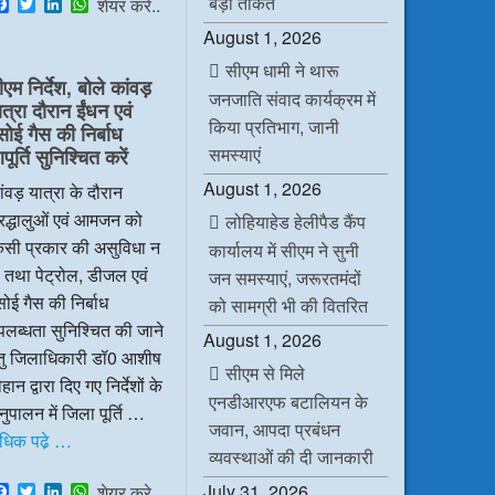
बड़ी ताकत
F
T
L
W
शेयर करे..
a
w
i
h
August 1, 2026
c
i
n
a
e
t
k
t
सीएम धामी ने थारू
b
t
e
s
ीएम निर्देश, बोले कांवड़
o
e
d
A
जनजाति संवाद कार्यक्रम में
ात्रा दौरान ईंधन एवं
o
r
I
p
किया प्रतिभाग, जानी
k
n
p
सोई गैस की निर्बाध
समस्याएं
ूर्ति सुनिश्चित करें
August 1, 2026
ंवड़ यात्रा के दौरान
रद्धालुओं एवं आमजन को
लोहियाहेड हेलीपैड कैंप
िसी प्रकार की असुविधा न
कार्यालय में सीएम ने सुनी
 तथा पेट्रोल, डीजल एवं
जन समस्याएं, जरूरतमंदों
ोई गैस की निर्बाध
को सामग्री भी की वितरित
लब्धता सुनिश्चित की जाने
August 1, 2026
ेतु जिलाधिकारी डॉ0 आशीष
सीएम से मिले
हान द्वारा दिए गए निर्देशों के
एनडीआरएफ बटालियन के
ुपालन में जिला पूर्ति …
जवान, आपदा प्रबंधन
धिक पढे़ …
व्यवस्थाओं की दी जानकारी
F
T
L
W
July 31, 2026
शेयर करे..