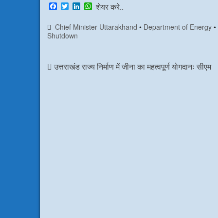
F
T
L
W
शेयर करे..
a
w
i
h
c
i
n
a
Chief Minister Uttarakhand
•
Department of Energy
e
t
k
t
Shutdown
b
t
e
s
o
e
d
A
o
r
I
p
k
n
p
उत्तराखंड राज्य निर्माण में जीना का महत्वपूर्ण योगदानः सीएम