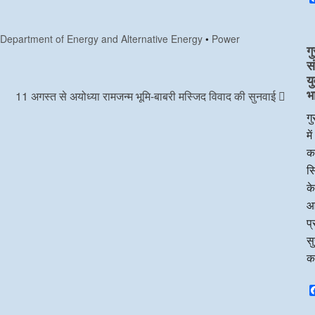
•
Department of Energy and Alternative Energy
•
Power
गु
स
य
भ
11 अगस्त से अयोध्या रामजन्म भूमि-बाबरी मस्जिद विवाद की सुनवाई
गु
मे
का
सि
के
आ
प्
सु
क