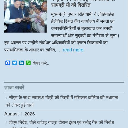
o
r
I
p
सामग्री भी की वितरित
k
n
p
मुख्यमंत्री पुष्कर सिंह धामी ने लोहियाहेड
हेलीपैड स्थित कैंप कार्यालय में जनता एवं
जनप्रतिनिधियों से मुलाकात कर उनकी
समस्याओं और सुझावों को गंभीरता से सुना।
इस अवसर पर उन्होंने संबंधित अधिकारियों को प्राप्त शिकायतों का
प्राथमिकता के आधार पर त्वरित, …
read more
F
T
L
W
शेयर करे..
a
w
i
h
c
i
n
a
e
t
k
t
b
t
e
s
o
e
d
A
ताजा खबरें
o
r
I
p
k
n
p
सीएम के साथ स्वास्थ्य मंत्री की टिहरी में मेडिकल कॉलेज की स्थापना
को लेकर हुई वार्ता
August 1, 2026
डीएम निर्देश, बोले कांवड़ यात्रा दौरान ईंधन एवं रसोई गैस की निर्बाध