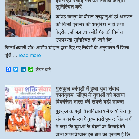
o
r
I
p
सुनिश्चित करें
k
n
p
कांवड़ यात्रा के दौरान श्रद्धालुओं एवं आमजन
को किसी प्रकार की असुविधा न हो तथा
पेट्रोल, डीजल एवं रसोई गैस की निर्बाध
उपलब्धता सुनिश्चित की जाने हेतु
जिलाधिकारी डॉ0 आशीष चौहान द्वारा दिए गए निर्देशों के अनुपालन में जिला
पूर्ति …
read more
F
T
L
W
शेयर करे..
a
w
i
h
c
i
n
a
e
t
k
t
गुरूकुल कांगड़ी में हुआ युवा संवाद
b
t
e
s
o
e
d
A
कार्यक्रम, सीएम ने युवाओं को बताया
o
r
I
p
विकसित भारत की सबसे बड़ी ताकत
k
n
p
गुरुकुल कांगड़ी विश्वविद्यालय में आयोजित युवा
संवाद कार्यक्रम में मुख्यमंत्री पुष्कर सिंह धामी
ने कहा कि युवाओं के चेहरों पर दिखाई देने
वाला आत्मविश्वास इस बात का प्रमाण है कि