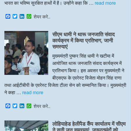
भारत का भविष्य सुरक्षित हाथों में है। उन्होंने कहा कि …
read more
F
T
L
W
शेयर करे..
a
w
i
h
c
i
n
a
e
t
k
t
सीएम धामी ने थारू जनजाति संवाद
b
t
e
s
o
e
d
A
कार्यक्रम में किया प्रतिभाग, जानी
o
r
I
p
समस्याएं
k
n
p
मुख्यमंत्री पुष्कर सिंह धामी ने खटीमा में
आयोजित थारू जनजाति संवाद कार्यक्रम में
प्रतिभाग किया। इस अवसर पर मुख्यमंत्री ने
बीएसएफ के एवरेस्ट विजेता मोहन सिंह राणा
तथा आईटीबीपी के एवरेस्ट विजेता टीला सेन को सम्मानित किया। मुख्यमंत्री
ने कहा …
read more
F
T
L
W
शेयर करे..
a
w
i
h
c
i
n
a
e
t
k
t
लोहियाहेड हेलीपैड कैंप कार्यालय में सीएम
b
t
e
s
o
e
d
A
ने सुनी जन समस्याएं, जरूरतमंदों को