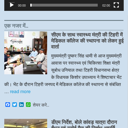
00:00
02:00
एक नजर में..
सीएम के साथ स्वास्थ्य मंत्री की टिहरी में
मेडिकल कॉलेज की स्थापना को लेकर हुई
वार्ता
मुख्यमंत्री पुष्कर सिंह धामी से आज मुख्यमंत्री
आवास पर स्वास्थ्य एवं चिकित्सा शिक्षा मंत्री
सुबोध उनियाल तथा टिहरी विधानसभा क्षेत्र
के विधायक किशोर उपाध्याय ने शिष्टाचार भेंट
की। भेंट के दौरान टिहरी जनपद में मेडिकल कॉलेज की स्थापना से संबंधित
…
read more
F
T
L
W
शेयर करे..
a
w
i
h
c
i
n
a
e
t
k
t
डीएम निर्देश, बोले कांवड़ यात्रा दौरान
b
t
e
s
o
e
d
A
ईंधन एवं रसोई गैस की निर्बाध आपूर्ति