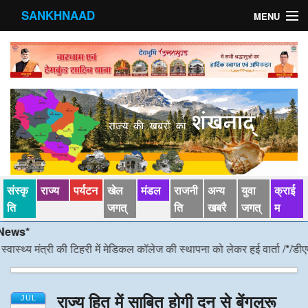
SANKHNAAD
MENU
मुख्य पृष्ठ
राज्य
मंडल
संस्कृति
खेल जगत्
संस्कृ
राज्य
पर्यटन
खेल
मंडल
राजनी
अन्य
युवा
क्राई
पर्यटन
ति
जगत्
ति
खबरै
जगत्
म
*
पड़ोसी राज्य
्य मंत्री की टिहरी में मेडिकल कॉलेज की स्थापना को लेकर हुई वार्ता
/*/
डीएम निर्द
स्वास्‍थ्य
राज्य हित में साबित होगी दून से बेंगलूरू
देश विदेश
JUL