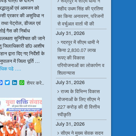
ंवड़ यात्रा के दौरान
रूद्रपुर में सीएम धामी ने
रद्धालुओं एवं आमजन को
शहीद उधम सिंह की प्रतिमा
िसी प्रकार की असुविधा न
का किया अनावरण, परिजनों
 तथा पेट्रोल, डीजल एवं
से वर्चुअल वार्ता भी की
ोई गैस की निर्बाध
July 31, 2026
लब्धता सुनिश्चित की जाने
गदरपुर में सीएम धामी ने
ेतु जिलाधिकारी डॉ0 आशीष
किया 2,830.07 लाख
हान द्वारा दिए गए निर्देशों के
रूपए की विकास
ुपालन में जिला पूर्ति …
परियोजनाओं का लोकार्पण व
धिक पढे ….
शिलान्यास
July 31, 2026
F
T
L
W
शेयर करे..
a
w
i
h
राज्य के विभिन्न विकास
c
i
n
a
e
t
k
t
योजनाओं के लिए सीएम ने
b
t
e
s
o
e
d
A
227 करोड़ की दी वित्तीय
o
r
I
p
स्वीकृति
k
n
p
July 31, 2026
सीएम ने मुख्य सेवक सदन