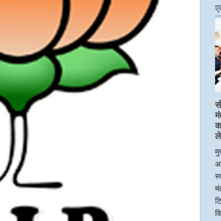
ए
स
म
क
ले
मु
आ
स्
म
टि
व