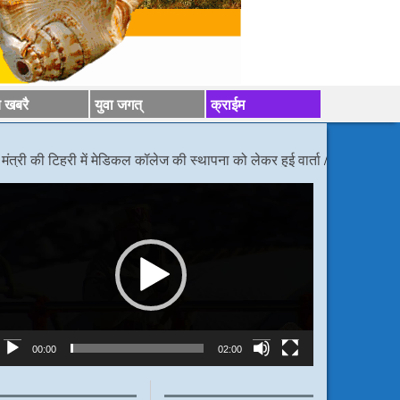
य खबरै
युवा जगत्
क्राईम
िहरी में मेडिकल कॉलेज की स्थापना को लेकर हुई वार्ता
/*/
डीएम निर्देश, बोले कांवड़ 
ideo
layer
00:00
02:00