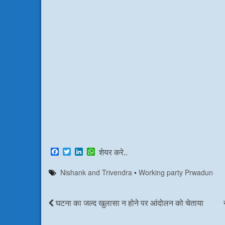
F
T
L
W
शेयर करे..
a
w
i
h
c
i
n
a
Nishank and Trivendra
•
Working party Prwadun
e
t
k
t
b
t
e
s
o
e
d
A
o
r
I
p
घटना का जल्द खुलासा न होने पर आंदोलन को चेताया
k
n
p