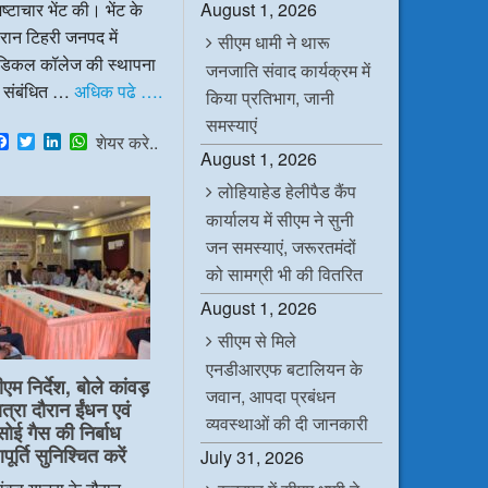
ष्टाचार भेंट की। भेंट के
August 1, 2026
रान टिहरी जनपद में
सीएम धामी ने थारू
ेडिकल कॉलेज की स्थापना
जनजाति संवाद कार्यक्रम में
े संबंधित …
अधिक पढे ….
किया प्रतिभाग, जानी
समस्याएं
F
T
L
W
शेयर करे..
a
w
i
h
August 1, 2026
c
i
n
a
लोहियाहेड हेलीपैड कैंप
e
t
k
t
b
t
e
s
कार्यालय में सीएम ने सुनी
o
e
d
A
o
r
I
p
जन समस्याएं, जरूरतमंदों
k
n
p
को सामग्री भी की वितरित
August 1, 2026
सीएम से मिले
एनडीआरएफ बटालियन के
ीएम निर्देश, बोले कांवड़
जवान, आपदा प्रबंधन
ात्रा दौरान ईंधन एवं
व्यवस्थाओं की दी जानकारी
सोई गैस की निर्बाध
ूर्ति सुनिश्चित करें
July 31, 2026