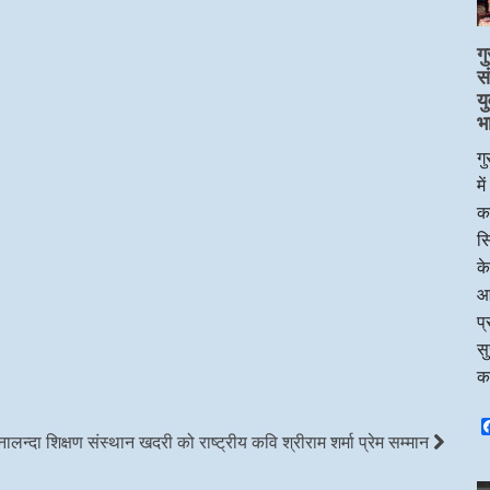
गु
स
य
भ
गु
मे
का
सि
के
आ
प्
सु
क
नालन्दा शिक्षण संस्थान खदरी को राष्ट्रीय कवि श्रीराम शर्मा प्रेम सम्मान