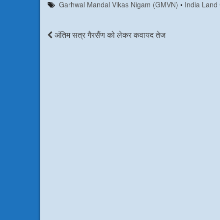
Garhwal Mandal Vikas Nigam (GMVN)
•
India Land
e
t
k
t
b
t
e
s
o
e
d
A
o
r
I
p
अंतिम सत्र गैरसैंण को लेकर कवायद तेज
k
n
p