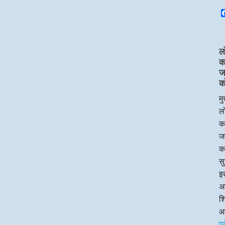
ल
का
ज
क
मु
लो
का
जन
क
सु
इस
अध
श
आ
प