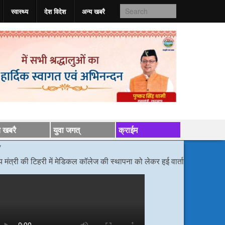
स्वास्‍थ्य
देश विदेश
अन्य खबरै
य खबरै
युवा जगत्
क्राईम
 टिहरी में मेडिकल कॉलेज की स्थापना को लेकर हुई वार्ता
/*/
डीएम निर्देश, बोले कांव