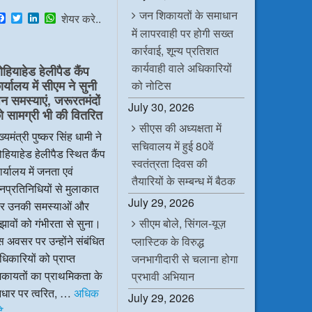
जन शिकायतों के समाधान
F
T
L
W
शेयर करे..
a
w
i
h
में लापरवाही पर होगी सख्त
c
i
n
a
कार्रवाई, शून्य प्रतिशत
e
t
k
t
b
t
e
s
कार्यवाही वाले अधिकारियों
ोहियाहेड हेलीपैड कैंप
o
e
d
A
र्यालय में सीएम ने सुनी
o
r
I
p
को नोटिस
k
n
p
न समस्याएं, जरूरतमंदों
July 30, 2026
ो सामग्री भी की वितरित
सीएस की अध्यक्षता में
ख्यमंत्री पुष्कर सिंह धामी ने
सचिवालय में हुई 80वें
हियाहेड हेलीपैड स्थित कैंप
स्वतंत्रता दिवस की
र्यालय में जनता एवं
तैयारियों के सम्बन्ध में बैठक
प्रतिनिधियों से मुलाकात
July 29, 2026
र उनकी समस्याओं और
सीएम बोले, सिंगल-यूज़
झावों को गंभीरता से सुना।
 अवसर पर उन्होंने संबंधित
प्लास्टिक के विरुद्ध
िकारियों को प्राप्त
जनभागीदारी से चलाना होगा
िकायतों का प्राथमिकता के
प्रभावी अभियान
धार पर त्वरित, …
अधिक
July 29, 2026
ढे …