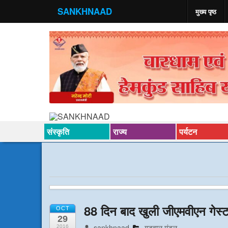
SANKHNAAD
मुख्य पृष्ठ
संस्कृति
राज्य
पर्यटन
88 दिन बाद खुली जीएमवीएन गेस
OCT
29
sankhnaad
गडवाल मंडल
2016