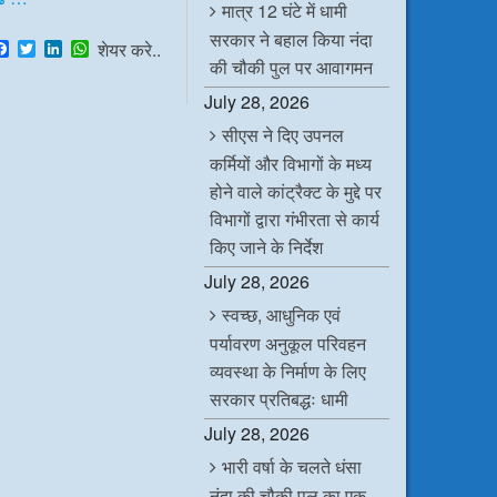
मात्र 12 घंटे में धामी
सरकार ने बहाल किया नंदा
F
T
L
W
शेयर करे..
a
w
i
h
की चौकी पुल पर आवागमन
c
i
n
a
July 28, 2026
e
t
k
t
b
t
e
s
सीएस ने दिए उपनल
o
e
d
A
o
r
I
p
कर्मियों और विभागों के मध्य
k
n
p
होने वाले कांट्रैक्ट के मुद्दे पर
विभागों द्वारा गंभीरता से कार्य
किए जाने के निर्देश
July 28, 2026
स्वच्छ, आधुनिक एवं
पर्यावरण अनुकूल परिवहन
व्यवस्था के निर्माण के लिए
सरकार प्रतिबद्धः धामी
July 28, 2026
भारी वर्षा के चलते धंसा
नंदा की चौकी पुल का एक