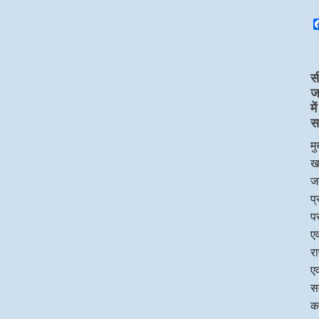
स
ज
म
स
मु
ख
जन
प
पर
एव
र
एव
सम
क