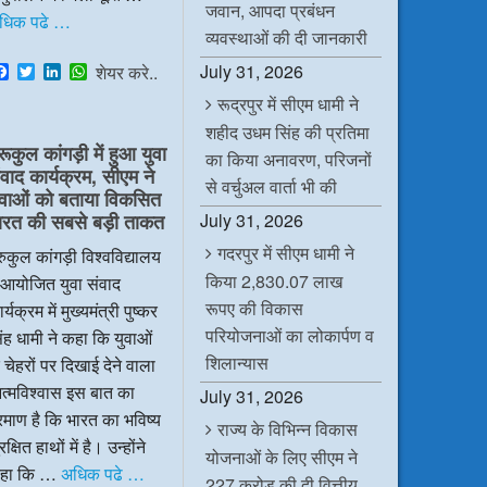
जवान, आपदा प्रबंधन
धिक पढे …
व्यवस्थाओं की दी जानकारी
F
T
L
W
July 31, 2026
शेयर करे..
a
w
i
h
रूद्रपुर में सीएम धामी ने
c
i
n
a
e
t
k
t
शहीद उधम सिंह की प्रतिमा
b
t
e
s
रूकुल कांगड़ी में हुआ युवा
o
e
d
A
का किया अनावरण, परिजनों
ंवाद कार्यक्रम, सीएम ने
o
r
I
p
से वर्चुअल वार्ता भी की
k
n
p
ुवाओं को बताया विकसित
July 31, 2026
ारत की सबसे बड़ी ताकत
गदरपुर में सीएम धामी ने
रुकुल कांगड़ी विश्वविद्यालय
किया 2,830.07 लाख
ं आयोजित युवा संवाद
रूपए की विकास
र्यक्रम में मुख्यमंत्री पुष्कर
परियोजनाओं का लोकार्पण व
ंह धामी ने कहा कि युवाओं
शिलान्यास
 चेहरों पर दिखाई देने वाला
त्मविश्वास इस बात का
July 31, 2026
रमाण है कि भारत का भविष्य
राज्य के विभिन्न विकास
रक्षित हाथों में है। उन्होंने
योजनाओं के लिए सीएम ने
हा कि …
अधिक पढे …
227 करोड़ की दी वित्तीय