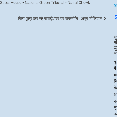
 Guest House
•
National Green Tribunal
•
Natraj Chowk
अ
पिता-पुत्र कर रहे फ्लाईओवर पर राजनीति : अनूप नौटियाल
गु
स
य
भ
गु
मे
का
सि
के
आ
प्
सु
क