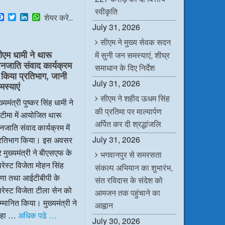
स्वीकृति
F
T
L
W
शेयर करे..
a
w
i
h
July 31, 2026
c
i
n
a
e
t
k
t
सीएम ने मुख्य सेवक सदन
b
t
e
s
ीएम धामी ने थारू
में सुनी जन समस्याएं, शीघ्र
o
e
d
A
नजाति संवाद कार्यक्रम
o
r
I
p
समाधान के दिए निर्देश
k
n
p
ें किया प्रतिभाग, जानी
July 31, 2026
मस्याएं
सीएम ने शहीद ऊधम सिंह
ख्यमंत्री पुष्कर सिंह धामी ने
की प्रतिमा पर माल्यार्पण
टीमा में आयोजित थारू
अर्पित कर दी श्रद्धांजलि
जाति संवाद कार्यक्रम में
July 31, 2026
्रतिभाग किया। इस अवसर
 मुख्यमंत्री ने बीएसएफ के
भगवानपुर से समरसता
रेस्ट विजेता मोहन सिंह
संकल्प अभियान का शुभारंभ,
ाणा तथा आईटीबीपी के
संत रविदास के संदेश को
रेस्ट विजेता टीला सेन को
आमजन तक पहुंचाने का
्मानित किया। मुख्यमंत्री ने
आह्वान
हा …
अधिक पढे …
July 30, 2026