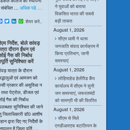
ेडिकल कॉलेज की स्थापना
ने युवाओं को बताया
े संबंधित …
अधिक पढे …
विकसित भारत की सबसे
बड़ी ताकत
F
T
L
W
शेयर करे..
a
w
i
h
August 1, 2026
c
i
n
a
e
t
k
t
सीएम धामी ने थारू
b
t
e
s
ीएम निर्देश, बोले कांवड़
o
e
d
A
जनजाति संवाद कार्यक्रम में
ात्रा दौरान ईंधन एवं
o
r
I
p
किया प्रतिभाग, जानी
k
n
p
सोई गैस की निर्बाध
समस्याएं
ूर्ति सुनिश्चित करें
August 1, 2026
ंवड़ यात्रा के दौरान
रद्धालुओं एवं आमजन को
लोहियाहेड हेलीपैड कैंप
िसी प्रकार की असुविधा न
कार्यालय में सीएम ने सुनी
 तथा पेट्रोल, डीजल एवं
जन समस्याएं, जरूरतमंदों
ोई गैस की निर्बाध
को सामग्री भी की वितरित
लब्धता सुनिश्चित की जाने
August 1, 2026
ेतु जिलाधिकारी डॉ0 आशीष
सीएम से मिले
हान द्वारा दिए गए निर्देशों के
एनडीआरएफ बटालियन के
ुपालन में जिला पूर्ति …