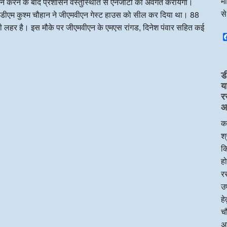
म
लन करने के बाद प्रशासन वस्तुस्थिति से एनजीटी को अवगत करायेगा।
स
डीएम कुश्म चौहान ने जीएमवीएन गेस्ट हाउस को सील कर दिया था। 88
शी की लहर है। इस मौके पर जीएमवीएन के एमएस रांगड, दिनेश पंवार सहित कई
ड
य
र
आप
का
श्
क
हो
रस
उप
ह
चौ
अन