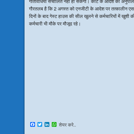
गतिविधियां संचालित नही हो सकेगी। कोर्ट के आदेश का अनुपा
गौरतलब है कि 2 अगस्त को एनजीटी के आदेश पर तत्कालीन एस
दिनों के बाद गेस्ट हाउस की सील खुलने से कर्मचारियों में खु
कर्मचारी भी मौके पर मौजूद रहे।
F
T
L
W
शेयर करे..
a
w
i
h
c
i
n
a