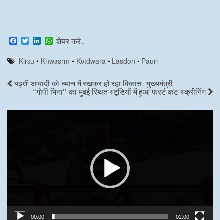
F
T
L
W
शेयर करे..
a
w
i
h
c
i
n
a
Kirsu
•
Knwasrm
•
Kotdwara
•
Lasdon
•
Pauri
e
t
k
t
b
t
e
s
o
e
d
A
बढ़ती आबादी को ध्यान में रखकर हो रहा विकासः मुख्यमंत्री
o
r
I
p
‘‘गोपी भिना’’ का मुंबई स्थित स्टूडियों में हुआ फर्स्ट कट स्क्रीनिंग
k
n
p
Video
Player
00:00
02:00