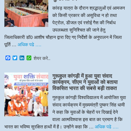
k
n
p
कांवड़ यात्रा के दौरान श्रद्धालुओं एवं आमजन
को किसी प्रकार की असुविधा न हो तथा
पेट्रोल, डीजल एवं रसोई गैस की निर्बाध
उपलब्धता सुनिश्चित की जाने हेतु
जिलाधिकारी डॉ0 आशीष चौहान द्वारा दिए गए निर्देशों के अनुपालन में जिला
पूर्ति …
अधिक पढे ….
F
T
L
W
शेयर करे..
a
w
i
h
c
i
n
a
e
t
k
t
गुरूकुल कांगड़ी में हुआ युवा संवाद
b
t
e
s
o
e
d
A
कार्यक्रम, सीएम ने युवाओं को बताया
o
r
I
p
विकसित भारत की सबसे बड़ी ताकत
k
n
p
गुरुकुल कांगड़ी विश्वविद्यालय में आयोजित युवा
संवाद कार्यक्रम में मुख्यमंत्री पुष्कर सिंह धामी
ने कहा कि युवाओं के चेहरों पर दिखाई देने
वाला आत्मविश्वास इस बात का प्रमाण है कि
भारत का भविष्य सुरक्षित हाथों में है। उन्होंने कहा कि …
अधिक पढे ….