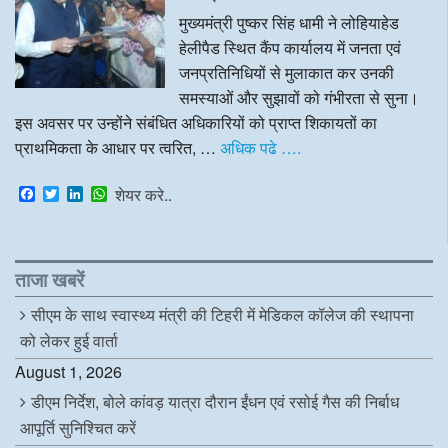
मुख्यमंत्री पुष्कर सिंह धामी ने लोहियाहेड
हेलीपैड स्थित कैंप कार्यालय में जनता एवं
जनप्रतिनिधियों से मुलाकात कर उनकी
समस्याओं और सुझावों को गंभीरता से सुना।
इस अवसर पर उन्होंने संबंधित अधिकारियों को प्राप्त शिकायतों का
प्राथमिकता के आधार पर त्वरित, …
अधिक पढे ….
F
T
L
W
शेयर करे..
a
w
i
h
c
i
n
a
e
t
k
t
b
t
e
s
o
e
d
A
ताजा खबरें
o
r
I
p
k
n
p
सीएम के साथ स्वास्थ्य मंत्री की टिहरी में मेडिकल कॉलेज की स्थापना
को लेकर हुई वार्ता
August 1, 2026
डीएम निर्देश, बोले कांवड़ यात्रा दौरान ईंधन एवं रसोई गैस की निर्बाध
आपूर्ति सुनिश्चित करें