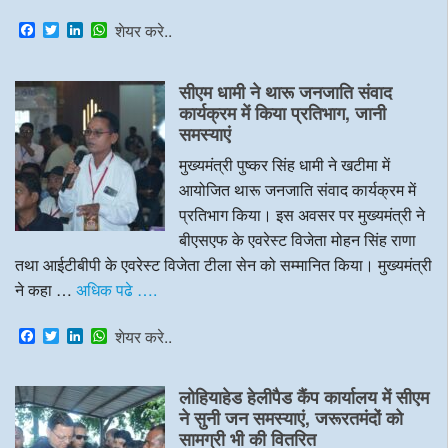
F
T
L
W
शेयर करे..
a
w
i
h
c
i
n
a
e
t
k
t
सीएम धामी ने थारू जनजाति संवाद
b
t
e
s
o
e
d
A
कार्यक्रम में किया प्रतिभाग, जानी
o
r
I
p
समस्याएं
k
n
p
मुख्यमंत्री पुष्कर सिंह धामी ने खटीमा में
आयोजित थारू जनजाति संवाद कार्यक्रम में
प्रतिभाग किया। इस अवसर पर मुख्यमंत्री ने
बीएसएफ के एवरेस्ट विजेता मोहन सिंह राणा
तथा आईटीबीपी के एवरेस्ट विजेता टीला सेन को सम्मानित किया। मुख्यमंत्री
ने कहा …
अधिक पढे ….
F
T
L
W
शेयर करे..
a
w
i
h
c
i
n
a
e
t
k
t
लोहियाहेड हेलीपैड कैंप कार्यालय में सीएम
b
t
e
s
o
e
d
A
ने सुनी जन समस्याएं, जरूरतमंदों को
o
r
I
p
सामग्री भी की वितरित
k
n
p