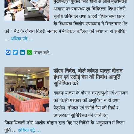
मुख्यमंत्री पुष्कर सिंह धामी से आज मुख्यमंत्री
आवास पर स्वास्थ्य एवं चिकित्सा शिक्षा मंत्री
सुबोध उनियाल तथा टिहरी विधानसभा क्षेत्र
के विधायक किशोर उपाध्याय ने शिष्टाचार भेंट
की। भेंट के दौरान टिहरी जनपद में मेडिकल कॉलेज की स्थापना से संबंधित
…
अधिक पढ़े …
F
T
L
W
शेयर करे..
a
w
i
h
c
i
n
a
e
t
k
t
डीएम निर्देश, बोले कांवड़ यात्रा दौरान
b
t
e
s
o
e
d
A
ईंधन एवं रसोई गैस की निर्बाध आपूर्ति
o
r
I
p
सुनिश्चित करें
k
n
p
कांवड़ यात्रा के दौरान श्रद्धालुओं एवं आमजन
को किसी प्रकार की असुविधा न हो तथा
पेट्रोल, डीजल एवं रसोई गैस की निर्बाध
उपलब्धता सुनिश्चित की जाने हेतु
जिलाधिकारी डॉ0 आशीष चौहान द्वारा दिए गए निर्देशों के अनुपालन में जिला
पूर्ति …
अधिक पढ़े …