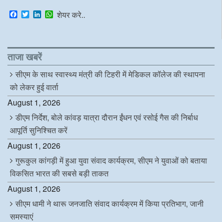
F
T
L
W
शेयर करे..
a
w
i
h
c
i
n
a
e
t
k
t
b
t
e
s
o
e
d
A
ताजा खबरें
o
r
I
p
k
n
p
सीएम के साथ स्वास्थ्य मंत्री की टिहरी में मेडिकल कॉलेज की स्थापना
को लेकर हुई वार्ता
August 1, 2026
डीएम निर्देश, बोले कांवड़ यात्रा दौरान ईंधन एवं रसोई गैस की निर्बाध
आपूर्ति सुनिश्चित करें
August 1, 2026
गुरूकुल कांगड़ी में हुआ युवा संवाद कार्यक्रम, सीएम ने युवाओं को बताया
विकसित भारत की सबसे बड़ी ताकत
August 1, 2026
सीएम धामी ने थारू जनजाति संवाद कार्यक्रम में किया प्रतिभाग, जानी
समस्याएं