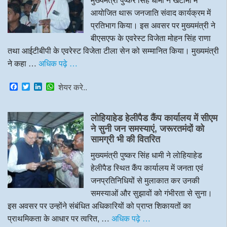
आयोजित थारू जनजाति संवाद कार्यक्रम में
प्रतिभाग किया। इस अवसर पर मुख्यमंत्री ने
बीएसएफ के एवरेस्ट विजेता मोहन सिंह राणा
तथा आईटीबीपी के एवरेस्ट विजेता टीला सेन को सम्मानित किया। मुख्यमंत्री
ने कहा …
अधिक पढ़े …
F
T
L
W
शेयर करे..
a
w
i
h
c
i
n
a
e
t
k
t
लोहियाहेड हेलीपैड कैंप कार्यालय में सीएम
b
t
e
s
o
e
d
A
ने सुनी जन समस्याएं, जरूरतमंदों को
o
r
I
p
सामग्री भी की वितरित
k
n
p
मुख्यमंत्री पुष्कर सिंह धामी ने लोहियाहेड
हेलीपैड स्थित कैंप कार्यालय में जनता एवं
जनप्रतिनिधियों से मुलाकात कर उनकी
समस्याओं और सुझावों को गंभीरता से सुना।
इस अवसर पर उन्होंने संबंधित अधिकारियों को प्राप्त शिकायतों का
प्राथमिकता के आधार पर त्वरित, …
अधिक पढ़े …