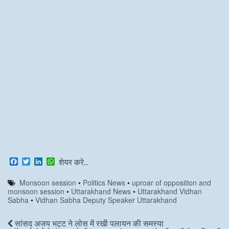
F
T
L
W
शेयर करे..
a
w
i
h
c
i
n
a
Monsoon session
•
Politics News
•
uproar of opposition and
e
t
k
t
monsoon session
•
Uttarakhand News
•
Uttarakhand Vidhan
b
t
e
s
Sabha
•
Vidhan Sabha Deputy Speaker Uttarakhand
o
e
d
A
o
r
I
p
k
n
p
सांसद अजय भट्ट ने लोस में रखी पलायन की समस्या