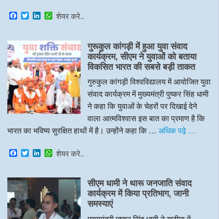
F
T
L
W
शेयर करे..
a
w
i
h
c
i
n
a
e
t
k
t
गुरूकुल कांगड़ी में हुआ युवा संवाद
b
t
e
s
o
e
d
A
कार्यक्रम, सीएम ने युवाओं को बताया
o
r
I
p
विकसित भारत की सबसे बड़ी ताकत
k
n
p
गुरुकुल कांगड़ी विश्वविद्यालय में आयोजित युवा
संवाद कार्यक्रम में मुख्यमंत्री पुष्कर सिंह धामी
ने कहा कि युवाओं के चेहरों पर दिखाई देने
वाला आत्मविश्वास इस बात का प्रमाण है कि
भारत का भविष्य सुरक्षित हाथों में है। उन्होंने कहा कि …
अधिक पढ़े …
F
T
L
W
शेयर करे..
a
w
i
h
c
i
n
a
e
t
k
t
सीएम धामी ने थारू जनजाति संवाद
b
t
e
s
o
e
d
A
कार्यक्रम में किया प्रतिभाग, जानी
o
r
I
p
समस्याएं
k
n
p
मुख्यमंत्री पुष्कर सिंह धामी ने खटीमा में