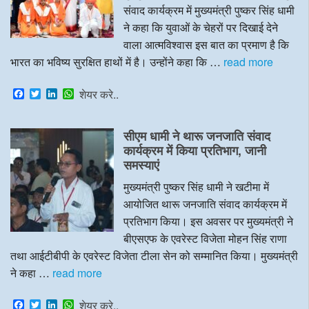
संवाद कार्यक्रम में मुख्यमंत्री पुष्कर सिंह धामी
ने कहा कि युवाओं के चेहरों पर दिखाई देने
वाला आत्मविश्वास इस बात का प्रमाण है कि
भारत का भविष्य सुरक्षित हाथों में है। उन्होंने कहा कि …
read more
F
T
L
W
शेयर करे..
a
w
i
h
c
i
n
a
e
t
k
t
सीएम धामी ने थारू जनजाति संवाद
b
t
e
s
o
e
d
A
कार्यक्रम में किया प्रतिभाग, जानी
o
r
I
p
समस्याएं
k
n
p
मुख्यमंत्री पुष्कर सिंह धामी ने खटीमा में
आयोजित थारू जनजाति संवाद कार्यक्रम में
प्रतिभाग किया। इस अवसर पर मुख्यमंत्री ने
बीएसएफ के एवरेस्ट विजेता मोहन सिंह राणा
तथा आईटीबीपी के एवरेस्ट विजेता टीला सेन को सम्मानित किया। मुख्यमंत्री
ने कहा …
read more
F
T
L
W
शेयर करे..