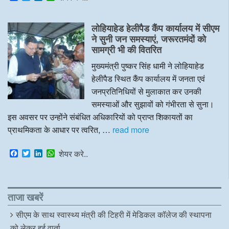
a
w
i
h
c
i
n
a
e
t
k
t
लोहियाहेड हेलीपैड कैंप कार्यालय में सीएम
b
t
e
s
o
e
d
A
ने सुनी जन समस्याएं, जरूरतमंदों को
o
r
I
p
सामग्री भी की वितरित
k
n
p
मुख्यमंत्री पुष्कर सिंह धामी ने लोहियाहेड
हेलीपैड स्थित कैंप कार्यालय में जनता एवं
जनप्रतिनिधियों से मुलाकात कर उनकी
समस्याओं और सुझावों को गंभीरता से सुना।
इस अवसर पर उन्होंने संबंधित अधिकारियों को प्राप्त शिकायतों का
प्राथमिकता के आधार पर त्वरित, …
read more
F
T
L
W
शेयर करे..
a
w
i
h
c
i
n
a
e
t
k
t
b
t
e
s
o
e
d
A
ताजा खबरें
o
r
I
p
k
n
p
सीएम के साथ स्वास्थ्य मंत्री की टिहरी में मेडिकल कॉलेज की स्थापना
को लेकर हुई वार्ता