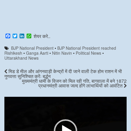
F
T
L
W
शेयर करे..
a
w
i
h
c
i
n
a
BJP National President
•
BJP National President reached
e
t
k
t
Rishikesh
•
Ganga Aarti
•
Nitin Navin
•
Political News
•
b
t
e
s
Uttarakhand News
o
e
d
A
o
r
I
p
k
n
p
मिड डे मील और आंगनवाड़ी केन्द्रों में दी जाने वाली टेक होम राशन में भी
गुणवत्ता सुनिश्चित करेंः बर्द्धन
मुख्यमंत्री धामी के विजन को मिल रही गति, बागवाला में बने 1872
प्रधानमंत्री आवास जल्द होंगे लाभार्थियों को आवंटित
Video
Player