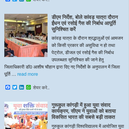
a
w
i
h
c
i
n
a
e
t
k
t
डीएम निर्देश, बोले कांवड़ यात्रा दौरान
b
t
e
s
o
e
d
A
ईंधन एवं रसोई गैस की निर्बाध आपूर्ति
o
r
I
p
सुनिश्चित करें
k
n
p
कांवड़ यात्रा के दौरान श्रद्धालुओं एवं आमजन
को किसी प्रकार की असुविधा न हो तथा
पेट्रोल, डीजल एवं रसोई गैस की निर्बाध
उपलब्धता सुनिश्चित की जाने हेतु
जिलाधिकारी डॉ0 आशीष चौहान द्वारा दिए गए निर्देशों के अनुपालन में जिला
पूर्ति …
read more
F
T
L
W
शेयर करे..
a
w
i
h
c
i
n
a
e
t
k
t
गुरूकुल कांगड़ी में हुआ युवा संवाद
b
t
e
s
o
e
d
A
कार्यक्रम, सीएम ने युवाओं को बताया
o
r
I
p
विकसित भारत की सबसे बड़ी ताकत
k
n
p
गुरुकुल कांगड़ी विश्वविद्यालय में आयोजित युवा