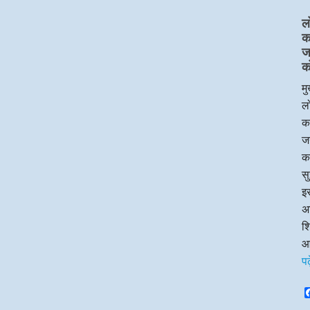
ल
का
ज
क
मु
लो
का
जन
क
सु
इस
अध
श
आ
प