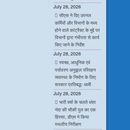
c
i
n
a
July 28, 2026
e
t
k
t
b
t
e
s
सीएस ने दिए उपनल
o
e
d
A
o
r
I
p
कर्मियों और विभागों के मध्य
k
n
p
होने वाले कांट्रैक्ट के मुद्दे पर
विभागों द्वारा गंभीरता से कार्य
किए जाने के निर्देश
July 28, 2026
स्वच्छ, आधुनिक एवं
पर्यावरण अनुकूल परिवहन
व्यवस्था के निर्माण के लिए
सरकार प्रतिबद्धः धामी
July 28, 2026
भारी वर्षा के चलते धंसा
नंदा की चौकी पुल का एक
हिस्सा, डीएम ने किया
स्थलीय निरीक्षण