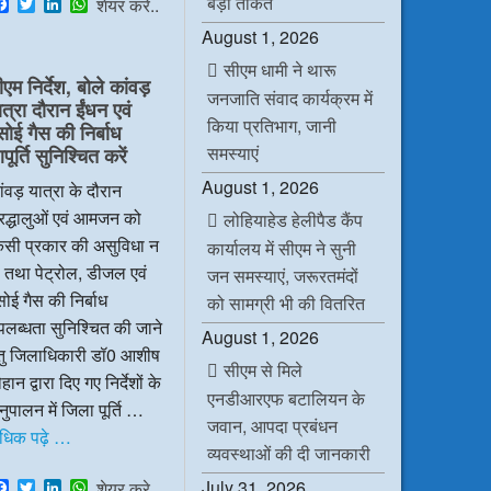
बड़ी ताकत
F
T
L
W
शेयर करे..
a
w
i
h
August 1, 2026
c
i
n
a
e
t
k
t
सीएम धामी ने थारू
b
t
e
s
ीएम निर्देश, बोले कांवड़
o
e
d
A
जनजाति संवाद कार्यक्रम में
ात्रा दौरान ईंधन एवं
o
r
I
p
किया प्रतिभाग, जानी
k
n
p
सोई गैस की निर्बाध
समस्याएं
ूर्ति सुनिश्चित करें
August 1, 2026
ंवड़ यात्रा के दौरान
रद्धालुओं एवं आमजन को
लोहियाहेड हेलीपैड कैंप
िसी प्रकार की असुविधा न
कार्यालय में सीएम ने सुनी
 तथा पेट्रोल, डीजल एवं
जन समस्याएं, जरूरतमंदों
ोई गैस की निर्बाध
को सामग्री भी की वितरित
लब्धता सुनिश्चित की जाने
August 1, 2026
ेतु जिलाधिकारी डॉ0 आशीष
सीएम से मिले
हान द्वारा दिए गए निर्देशों के
एनडीआरएफ बटालियन के
ुपालन में जिला पूर्ति …
जवान, आपदा प्रबंधन
धिक पढ़े …
व्यवस्थाओं की दी जानकारी
F
T
L
W
July 31, 2026
शेयर करे..