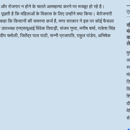
े हैं और रोजगार न होने के चलते आत्महत्या करने पर मजबूर हो रहे है।
ए
े पूछती है कि महिलाओं के विकास के लिए उन्होंने क्या किया। बेरोजगारी
ण ने कहा कि किसानों की समस्या कर्ज है, मगर सरकार ने इस पर कोई फैसला
स
 उपाध्यक्ष एनएसयूआई विवेक तिवाड़ी, संजय गुप्ता, मनीष शर्मा, राकेश सिंह
म
ंदीप चमोली, जितेंद्र पाल पाठी, सन्नी प्रजापति, राहुल पांडेय, अभिषेक
क
ले
मु
आ
स्
म
टि
व
शि
दौ
म
स