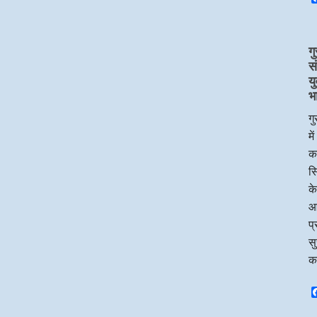
गु
स
य
भ
गु
मे
का
सि
के
आ
प्
सु
क