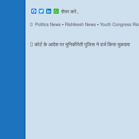
F
T
L
W
शेयर करे..
a
w
i
h
c
i
n
a
Politics News
•
Rishikesh News
•
Youth Congress Ris
e
t
k
t
b
t
e
s
o
e
d
A
o
r
I
p
कोर्ट के आदेश पर मुनिकीरेती पुलिस ने दर्ज किया मुकदमा
k
n
p