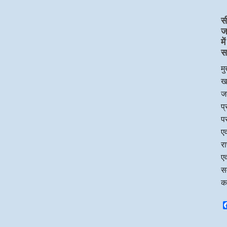
स
ज
म
स
मु
ख
जन
प
पर
एव
र
एव
सम
क