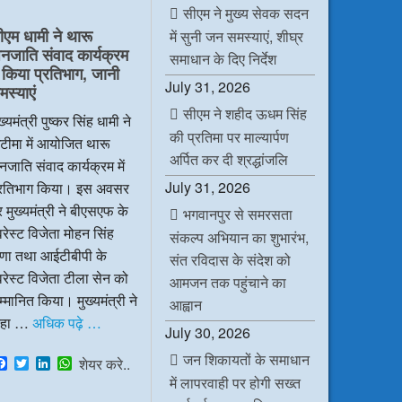
e
t
k
t
सीएम ने मुख्य सेवक सदन
b
t
e
s
ीएम धामी ने थारू
में सुनी जन समस्याएं, शीघ्र
o
e
d
A
नजाति संवाद कार्यक्रम
o
r
I
p
समाधान के दिए निर्देश
k
n
p
ें किया प्रतिभाग, जानी
July 31, 2026
मस्याएं
सीएम ने शहीद ऊधम सिंह
ख्यमंत्री पुष्कर सिंह धामी ने
की प्रतिमा पर माल्यार्पण
टीमा में आयोजित थारू
अर्पित कर दी श्रद्धांजलि
जाति संवाद कार्यक्रम में
July 31, 2026
्रतिभाग किया। इस अवसर
 मुख्यमंत्री ने बीएसएफ के
भगवानपुर से समरसता
रेस्ट विजेता मोहन सिंह
संकल्प अभियान का शुभारंभ,
ाणा तथा आईटीबीपी के
संत रविदास के संदेश को
रेस्ट विजेता टीला सेन को
आमजन तक पहुंचाने का
्मानित किया। मुख्यमंत्री ने
आह्वान
हा …
अधिक पढ़े …
July 30, 2026
जन शिकायतों के समाधान
F
T
L
W
शेयर करे..
a
w
i
h
में लापरवाही पर होगी सख्त
c
i
n
a