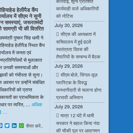
कार्रवाई, शून्य प्रतिशत
e
t
k
t
b
t
e
s
कार्यवाही वाले अधिकारियों
ोहियाहेड हेलीपैड कैंप
o
e
d
A
र्यालय में सीएम ने सुनी
o
r
I
p
को नोटिस
k
n
p
न समस्याएं, जरूरतमंदों
July 30, 2026
ो सामग्री भी की वितरित
सीएस की अध्यक्षता में
ख्यमंत्री पुष्कर सिंह धामी ने
सचिवालय में हुई 80वें
हियाहेड हेलीपैड स्थित कैंप
स्वतंत्रता दिवस की
र्यालय में जनता एवं
तैयारियों के सम्बन्ध में बैठक
प्रतिनिधियों से मुलाकात
July 29, 2026
र उनकी समस्याओं और
सीएम बोले, सिंगल-यूज़
झावों को गंभीरता से सुना।
 अवसर पर उन्होंने संबंधित
प्लास्टिक के विरुद्ध
िकारियों को प्राप्त
जनभागीदारी से चलाना होगा
िकायतों का प्राथमिकता के
प्रभावी अभियान
धार पर त्वरित, …
अधिक
July 29, 2026
ढ़े …
मात्र 12 घंटे में धामी
सरकार ने बहाल किया नंदा
F
T
L
W
शेयर करे..
a
w
i
h
की चौकी पुल पर आवागमन