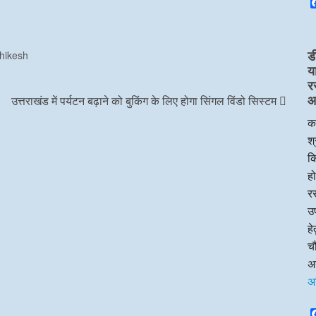
ड
hikesh
य
र
आप
उत्तराखंड में पर्यटन बढ़ाने को बुकिंग के लिए होगा सिंगल विंडो सिस्टम
का
श्
क
हो
रस
उप
ह
चौ
अन
अ