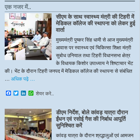
एक नजर में..
सीएम के साथ स्वास्थ्य मंत्री की टिहरी में
मेडिकल कॉलेज की स्थापना को लेकर हुई
वार्ता
मुख्यमंत्री पुष्कर सिंह धामी से आज मुख्यमंत्री
आवास पर स्वास्थ्य एवं चिकित्सा शिक्षा मंत्री
सुबोध उनियाल तथा टिहरी विधानसभा क्षेत्र
के विधायक किशोर उपाध्याय ने शिष्टाचार भेंट
की। भेंट के दौरान टिहरी जनपद में मेडिकल कॉलेज की स्थापना से संबंधित
…
अधिक पढ़े …
F
T
L
W
शेयर करे..
a
w
i
h
c
i
n
a
e
t
k
t
डीएम निर्देश, बोले कांवड़ यात्रा दौरान
b
t
e
s
o
e
d
A
ईंधन एवं रसोई गैस की निर्बाध आपूर्ति
o
r
I
p
सुनिश्चित करें
k
n
p
कांवड़ यात्रा के दौरान श्रद्धालुओं एवं आमजन