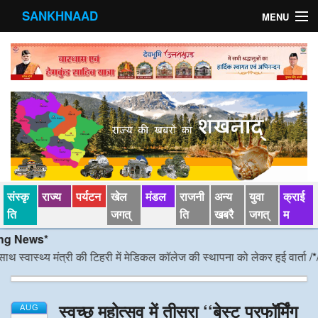
SANKHNAAD
MENU
मुख्य पृष्ठ
राज्य
मंडल
संस्कृति
खेल जगत्
संस्कृ
राज्य
पर्यटन
खेल
मंडल
राजनी
अन्य
युवा
क्राई
पर्यटन
ति
जगत्
ति
खबरै
जगत्
म
News*
पड़ोसी राज्य
वास्थ्य मंत्री की टिहरी में मेडिकल कॉलेज की स्थापना को लेकर हुई वार्ता
/*/
डीएम 
स्वास्‍थ्य
स्वच्छ महोत्सव में तीसरा ‘‘बेस्ट परफॉर्मिंग
देश विदेश
AUG