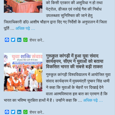
को किसी प्रकार की असुविधा न हो तथा
पेट्रोल, डीजल एवं रसोई गैस की निर्बाध
उपलब्धता सुनिश्चित की जाने हेतु
जिलाधिकारी डॉ0 आशीष चौहान द्वारा दिए गए निर्देशों के अनुपालन में जिला
पूर्ति …
अधिक पढ़े …
F
T
L
W
शेयर करे..
a
w
i
h
c
i
n
a
e
t
k
t
गुरूकुल कांगड़ी में हुआ युवा संवाद
b
t
e
s
o
e
d
A
कार्यक्रम, सीएम ने युवाओं को बताया
o
r
I
p
विकसित भारत की सबसे बड़ी ताकत
k
n
p
गुरुकुल कांगड़ी विश्वविद्यालय में आयोजित युवा
संवाद कार्यक्रम में मुख्यमंत्री पुष्कर सिंह धामी
ने कहा कि युवाओं के चेहरों पर दिखाई देने
वाला आत्मविश्वास इस बात का प्रमाण है कि
भारत का भविष्य सुरक्षित हाथों में है। उन्होंने कहा कि …
अधिक पढ़े …
F
T
L
W
शेयर करे..