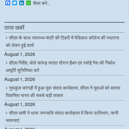
F
T
L
W
शेयर करे..
a
w
i
h
c
i
n
a
e
t
k
t
b
t
e
s
o
e
d
A
ताजा खबरें
o
r
I
p
k
n
p
सीएम के साथ स्वास्थ्य मंत्री की टिहरी में मेडिकल कॉलेज की स्थापना
को लेकर हुई वार्ता
August 1, 2026
डीएम निर्देश, बोले कांवड़ यात्रा दौरान ईंधन एवं रसोई गैस की निर्बाध
आपूर्ति सुनिश्चित करें
August 1, 2026
गुरूकुल कांगड़ी में हुआ युवा संवाद कार्यक्रम, सीएम ने युवाओं को बताया
विकसित भारत की सबसे बड़ी ताकत
August 1, 2026
सीएम धामी ने थारू जनजाति संवाद कार्यक्रम में किया प्रतिभाग, जानी
समस्याएं