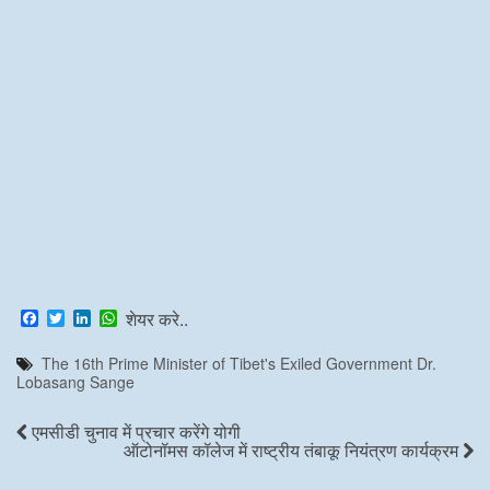
F
T
L
W
शेयर करे..
a
w
i
h
c
i
n
a
The 16th Prime Minister of Tibet's Exiled Government Dr.
e
t
k
t
Lobasang Sange
b
t
e
s
o
e
d
A
o
r
I
p
एमसीडी चुनाव में प्रचार करेंगे योगी
k
n
p
ऑटोनॉमस कॉलेज में राष्ट्रीय तंबाकू नियंत्रण कार्यक्रम