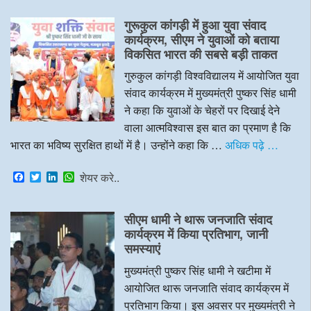
c
i
n
a
e
t
k
t
गुरूकुल कांगड़ी में हुआ युवा संवाद
b
t
e
s
o
e
d
A
कार्यक्रम, सीएम ने युवाओं को बताया
o
r
I
p
विकसित भारत की सबसे बड़ी ताकत
k
n
p
गुरुकुल कांगड़ी विश्वविद्यालय में आयोजित युवा
संवाद कार्यक्रम में मुख्यमंत्री पुष्कर सिंह धामी
ने कहा कि युवाओं के चेहरों पर दिखाई देने
वाला आत्मविश्वास इस बात का प्रमाण है कि
भारत का भविष्य सुरक्षित हाथों में है। उन्होंने कहा कि …
अधिक पढ़े …
F
T
L
W
शेयर करे..
a
w
i
h
c
i
n
a
e
t
k
t
सीएम धामी ने थारू जनजाति संवाद
b
t
e
s
o
e
d
A
कार्यक्रम में किया प्रतिभाग, जानी
o
r
I
p
समस्याएं
k
n
p
मुख्यमंत्री पुष्कर सिंह धामी ने खटीमा में
आयोजित थारू जनजाति संवाद कार्यक्रम में
प्रतिभाग किया। इस अवसर पर मुख्यमंत्री ने