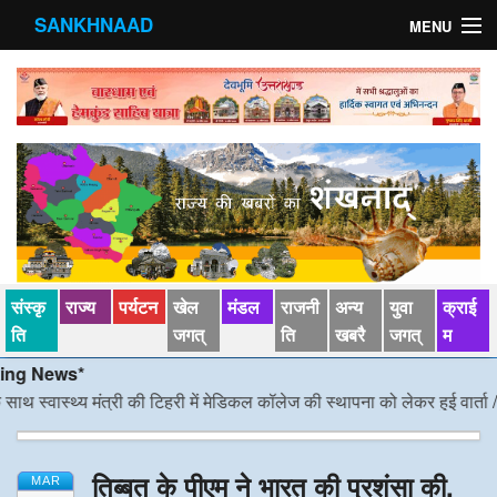
SANKHNAAD
MENU
मुख्य पृष्ठ
राज्य
मंडल
संस्कृति
खेल जगत्
संस्कृ
राज्य
पर्यटन
खेल
मंडल
राजनी
अन्य
युवा
क्राई
पर्यटन
ति
जगत्
ति
खबरै
जगत्
म
News*
पड़ोसी राज्य
वास्थ्य मंत्री की टिहरी में मेडिकल कॉलेज की स्थापना को लेकर हुई वार्ता
/*/
डीएम 
स्वास्‍थ्य
तिब्बत के पीएम ने भारत की प्रशंसा की,
देश विदेश
MAR