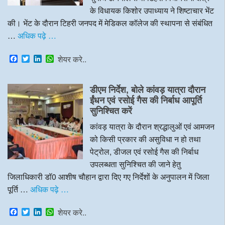
के विधायक किशोर उपाध्याय ने शिष्टाचार भेंट
की। भेंट के दौरान टिहरी जनपद में मेडिकल कॉलेज की स्थापना से संबंधित
…
अधिक पढ़े …
F
T
L
W
शेयर करे..
a
w
i
h
c
i
n
a
e
t
k
t
डीएम निर्देश, बोले कांवड़ यात्रा दौरान
b
t
e
s
o
e
d
A
ईंधन एवं रसोई गैस की निर्बाध आपूर्ति
o
r
I
p
सुनिश्चित करें
k
n
p
कांवड़ यात्रा के दौरान श्रद्धालुओं एवं आमजन
को किसी प्रकार की असुविधा न हो तथा
पेट्रोल, डीजल एवं रसोई गैस की निर्बाध
उपलब्धता सुनिश्चित की जाने हेतु
जिलाधिकारी डॉ0 आशीष चौहान द्वारा दिए गए निर्देशों के अनुपालन में जिला
पूर्ति …
अधिक पढ़े …
F
T
L
W
शेयर करे..
a
w
i
h