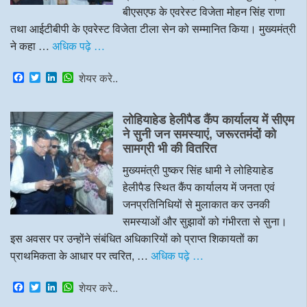
बीएसएफ के एवरेस्ट विजेता मोहन सिंह राणा
तथा आईटीबीपी के एवरेस्ट विजेता टीला सेन को सम्मानित किया। मुख्यमंत्री
ने कहा …
अधिक पढ़े …
F
T
L
W
शेयर करे..
a
w
i
h
c
i
n
a
e
t
k
t
लोहियाहेड हेलीपैड कैंप कार्यालय में सीएम
b
t
e
s
o
e
d
A
ने सुनी जन समस्याएं, जरूरतमंदों को
o
r
I
p
सामग्री भी की वितरित
k
n
p
मुख्यमंत्री पुष्कर सिंह धामी ने लोहियाहेड
हेलीपैड स्थित कैंप कार्यालय में जनता एवं
जनप्रतिनिधियों से मुलाकात कर उनकी
समस्याओं और सुझावों को गंभीरता से सुना।
इस अवसर पर उन्होंने संबंधित अधिकारियों को प्राप्त शिकायतों का
प्राथमिकता के आधार पर त्वरित, …
अधिक पढ़े …
F
T
L
W
शेयर करे..
a
w
i
h