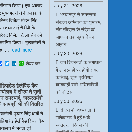
July 31, 2026
्रतिभाग किया। इस अवसर
 मुख्यमंत्री ने बीएसएफ के
भगवानपुर से समरसता
रेस्ट विजेता मोहन सिंह
संकल्प अभियान का शुभारंभ,
ाणा तथा आईटीबीपी के
संत रविदास के संदेश को
रेस्ट विजेता टीला सेन को
आमजन तक पहुंचाने का
्मानित किया। मुख्यमंत्री ने
आह्वान
हा …
read more
July 30, 2026
जन शिकायतों के समाधान
F
T
L
W
शेयर करे..
a
w
i
h
में लापरवाही पर होगी सख्त
c
i
n
a
कार्रवाई, शून्य प्रतिशत
e
t
k
t
b
t
e
s
कार्यवाही वाले अधिकारियों
ोहियाहेड हेलीपैड कैंप
o
e
d
A
र्यालय में सीएम ने सुनी
o
r
I
p
को नोटिस
k
n
p
न समस्याएं, जरूरतमंदों
July 30, 2026
ो सामग्री भी की वितरित
सीएस की अध्यक्षता में
ख्यमंत्री पुष्कर सिंह धामी ने
सचिवालय में हुई 80वें
हियाहेड हेलीपैड स्थित कैंप
स्वतंत्रता दिवस की
र्यालय में जनता एवं