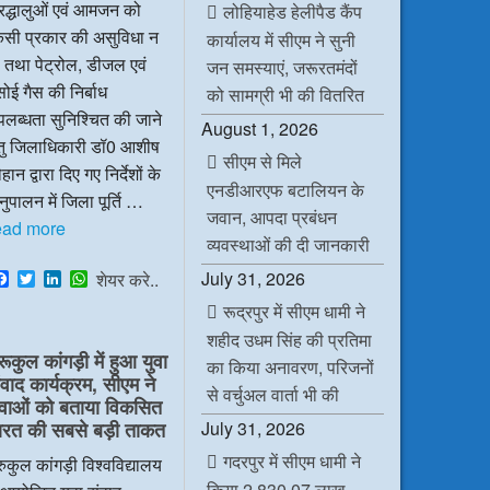
रद्धालुओं एवं आमजन को
लोहियाहेड हेलीपैड कैंप
िसी प्रकार की असुविधा न
कार्यालय में सीएम ने सुनी
 तथा पेट्रोल, डीजल एवं
जन समस्याएं, जरूरतमंदों
ोई गैस की निर्बाध
को सामग्री भी की वितरित
लब्धता सुनिश्चित की जाने
August 1, 2026
ेतु जिलाधिकारी डॉ0 आशीष
सीएम से मिले
हान द्वारा दिए गए निर्देशों के
एनडीआरएफ बटालियन के
ुपालन में जिला पूर्ति …
जवान, आपदा प्रबंधन
ead more
व्यवस्थाओं की दी जानकारी
F
T
L
W
July 31, 2026
शेयर करे..
a
w
i
h
रूद्रपुर में सीएम धामी ने
c
i
n
a
e
t
k
t
शहीद उधम सिंह की प्रतिमा
b
t
e
s
रूकुल कांगड़ी में हुआ युवा
o
e
d
A
का किया अनावरण, परिजनों
ंवाद कार्यक्रम, सीएम ने
o
r
I
p
से वर्चुअल वार्ता भी की
k
n
p
ुवाओं को बताया विकसित
July 31, 2026
ारत की सबसे बड़ी ताकत
गदरपुर में सीएम धामी ने
रुकुल कांगड़ी विश्वविद्यालय
किया 2,830.07 लाख