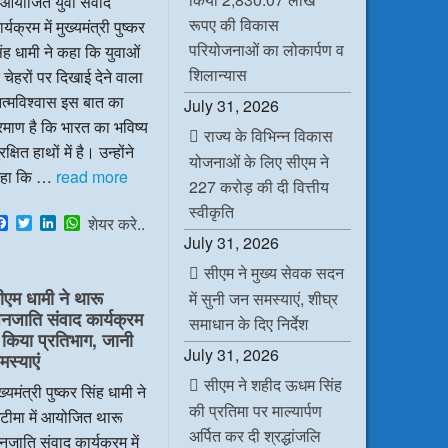
ं आयोजित युवा संवाद
रूपए की विकास
र्यक्रम में मुख्यमंत्री पुष्कर
परियोजनाओं का लोकार्पण व
ंह धामी ने कहा कि युवाओं
शिलान्यास
 चेहरों पर दिखाई देने वाला
त्मविश्वास इस बात का
July 31, 2026
रमाण है कि भारत का भविष्य
राज्य के विभिन्न विकास
रक्षित हाथों में है। उन्होंने
योजनाओं के लिए सीएम ने
हा कि …
read more
227 करोड़ की दी वित्तीय
स्वीकृति
F
T
L
W
शेयर करे..
a
w
i
h
July 31, 2026
c
i
n
a
e
t
k
t
सीएम ने मुख्य सेवक सदन
b
t
e
s
ीएम धामी ने थारू
में सुनी जन समस्याएं, शीघ्र
o
e
d
A
नजाति संवाद कार्यक्रम
o
r
I
p
समाधान के दिए निर्देश
k
n
p
ें किया प्रतिभाग, जानी
July 31, 2026
मस्याएं
सीएम ने शहीद ऊधम सिंह
ख्यमंत्री पुष्कर सिंह धामी ने
की प्रतिमा पर माल्यार्पण
टीमा में आयोजित थारू
अर्पित कर दी श्रद्धांजलि
जाति संवाद कार्यक्रम में