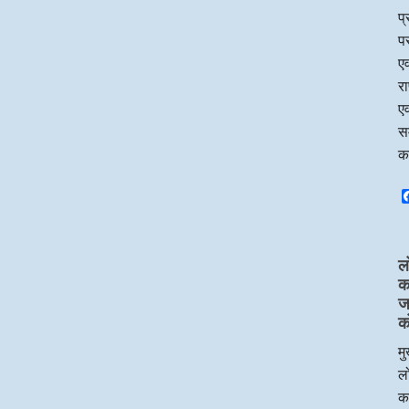
प
पर
एव
र
एव
सम
क
ल
का
ज
क
मु
लो
का