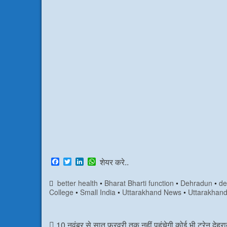
F
T
L
W
शेयर करे..
a
w
i
h
c
i
n
a
better health
•
Bharat Bharti function
•
Dehradun
•
de
e
t
k
t
College
•
Small India
•
Uttarakhand News
•
Uttarakhand
b
t
e
s
o
e
d
A
o
r
I
p
k
n
p
10 नवंबर से सात फरवरी तक नहीं पहुंचेगी कोई भी ट्रेन देहरा