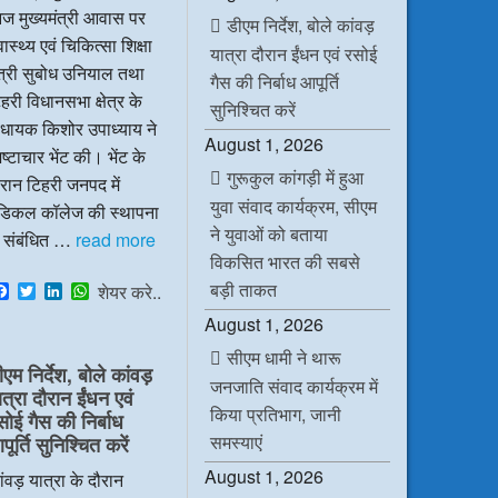
ज मुख्यमंत्री आवास पर
डीएम निर्देश, बोले कांवड़
वास्थ्य एवं चिकित्सा शिक्षा
यात्रा दौरान ईंधन एवं रसोई
ंत्री सुबोध उनियाल तथा
गैस की निर्बाध आपूर्ति
हरी विधानसभा क्षेत्र के
सुनिश्चित करें
िधायक किशोर उपाध्याय ने
August 1, 2026
ष्टाचार भेंट की। भेंट के
गुरूकुल कांगड़ी में हुआ
रान टिहरी जनपद में
युवा संवाद कार्यक्रम, सीएम
ेडिकल कॉलेज की स्थापना
ने युवाओं को बताया
े संबंधित …
read more
विकसित भारत की सबसे
बड़ी ताकत
F
T
L
W
शेयर करे..
a
w
i
h
August 1, 2026
c
i
n
a
e
t
k
t
सीएम धामी ने थारू
b
t
e
s
ीएम निर्देश, बोले कांवड़
o
e
d
A
जनजाति संवाद कार्यक्रम में
ात्रा दौरान ईंधन एवं
o
r
I
p
किया प्रतिभाग, जानी
k
n
p
सोई गैस की निर्बाध
समस्याएं
ूर्ति सुनिश्चित करें
August 1, 2026
ंवड़ यात्रा के दौरान