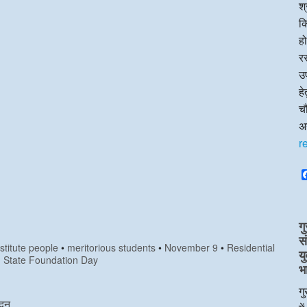
श्
क
हो
रस
उप
ह
चौ
अन
r
गु
स
stitute people
•
meritorious students
•
November 9
•
Residential
य
 State Foundation Day
भ
गु
दून