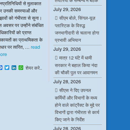
तैयारियों के सम्बन्ध में बैठक
प्रतिनिधियों से मुलाकात
July 29, 2026
र उनकी समस्याओं और
सीएम बोले, सिंगल-यूज़
झावों को गंभीरता से सुना।
 अवसर पर उन्होंने संबंधित
प्लास्टिक के विरुद्ध
िकारियों को प्राप्त
जनभागीदारी से चलाना होगा
िकायतों का प्राथमिकता के
प्रभावी अभियान
धार पर त्वरित, …
read
July 29, 2026
ore
मात्र 12 घंटे में धामी
सरकार ने बहाल किया नंदा
F
T
L
W
शेयर करे..
a
w
i
h
की चौकी पुल पर आवागमन
c
i
n
a
July 28, 2026
e
t
k
t
b
t
e
s
सीएस ने दिए उपनल
o
e
d
A
o
r
I
p
कर्मियों और विभागों के मध्य
k
n
p
होने वाले कांट्रैक्ट के मुद्दे पर
विभागों द्वारा गंभीरता से कार्य
किए जाने के निर्देश
July 28, 2026