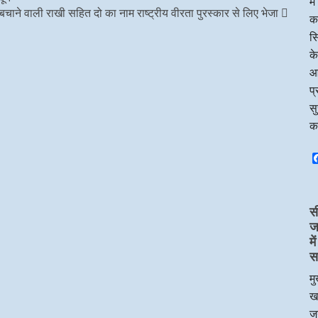
मे
बचाने वाली राखी सहित दो का नाम राष्ट्रीय वीरता पुरस्कार से लिए भेजा
का
सि
के
आ
प्
सु
क
स
ज
म
स
मु
ख
जन