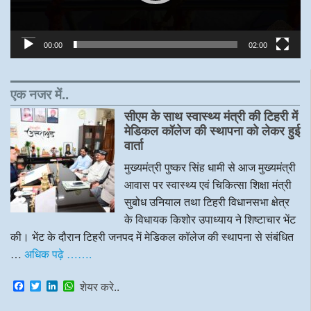
00:00
02:00
एक नजर में..
सीएम के साथ स्वास्थ्य मंत्री की टिहरी में
मेडिकल कॉलेज की स्थापना को लेकर हुई
वार्ता
मुख्यमंत्री पुष्कर सिंह धामी से आज मुख्यमंत्री
आवास पर स्वास्थ्य एवं चिकित्सा शिक्षा मंत्री
सुबोध उनियाल तथा टिहरी विधानसभा क्षेत्र
के विधायक किशोर उपाध्याय ने शिष्टाचार भेंट
की। भेंट के दौरान टिहरी जनपद में मेडिकल कॉलेज की स्थापना से संबंधित
…
अधिक पढ़े …….
F
T
L
W
शेयर करे..
a
w
i
h
c
i
n
a