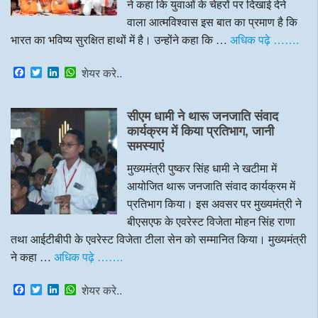
ने कहा कि युवाओं के चेहरों पर दिखाई देने
वाला आत्मविश्वास इस बात का प्रमाण है कि
भारत का भविष्य सुरक्षित हाथों में है। उन्होंने कहा कि …
अधिक पढ़े …….
F
T
L
W
शेयर करे..
a
w
i
h
c
i
n
a
e
t
k
t
सीएम धामी ने थारू जनजाति संवाद
b
t
e
s
o
e
d
A
कार्यक्रम में किया प्रतिभाग, जानी
o
r
I
p
समस्याएं
k
n
p
मुख्यमंत्री पुष्कर सिंह धामी ने खटीमा में
आयोजित थारू जनजाति संवाद कार्यक्रम में
प्रतिभाग किया। इस अवसर पर मुख्यमंत्री ने
बीएसएफ के एवरेस्ट विजेता मोहन सिंह राणा
तथा आईटीबीपी के एवरेस्ट विजेता टीला सेन को सम्मानित किया। मुख्यमंत्री
ने कहा …
अधिक पढ़े …….
F
T
L
W
शेयर करे..
a
w
i
h
c
i
n
a