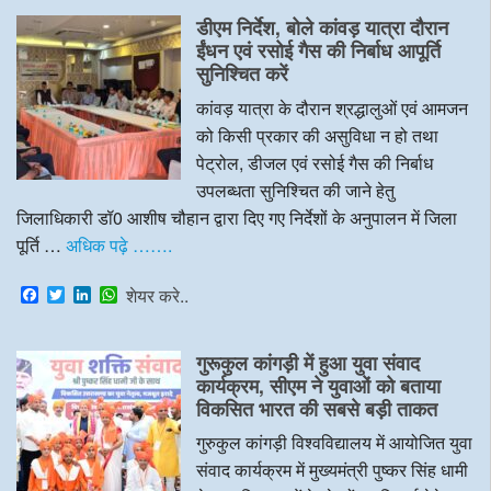
e
t
k
t
डीएम निर्देश, बोले कांवड़ यात्रा दौरान
b
t
e
s
o
e
d
A
ईंधन एवं रसोई गैस की निर्बाध आपूर्ति
o
r
I
p
सुनिश्चित करें
k
n
p
कांवड़ यात्रा के दौरान श्रद्धालुओं एवं आमजन
को किसी प्रकार की असुविधा न हो तथा
पेट्रोल, डीजल एवं रसोई गैस की निर्बाध
उपलब्धता सुनिश्चित की जाने हेतु
जिलाधिकारी डॉ0 आशीष चौहान द्वारा दिए गए निर्देशों के अनुपालन में जिला
पूर्ति …
अधिक पढ़े …….
F
T
L
W
शेयर करे..
a
w
i
h
c
i
n
a
e
t
k
t
गुरूकुल कांगड़ी में हुआ युवा संवाद
b
t
e
s
o
e
d
A
कार्यक्रम, सीएम ने युवाओं को बताया
o
r
I
p
विकसित भारत की सबसे बड़ी ताकत
k
n
p
गुरुकुल कांगड़ी विश्वविद्यालय में आयोजित युवा
संवाद कार्यक्रम में मुख्यमंत्री पुष्कर सिंह धामी