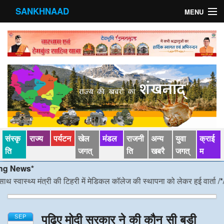
SANKHNAAD
MENU
मुख्य पृष्ठ
राज्य
मंडल
संस्कृति
खेल जगत्
संस्कृ
राज्य
पर्यटन
खेल
मंडल
राजनी
अन्य
युवा
क्राई
पर्यटन
ति
जगत्
ति
खबरै
जगत्
म
ews*
पड़ोसी राज्य
ास्थ्य मंत्री की टिहरी में मेडिकल कॉलेज की स्थापना को लेकर हुई वार्ता
/*/
डीएम न
स्वास्‍थ्य
पढ़िए मोदी सरकार ने की कौन सी बड़ी
देश विदेश
SEP