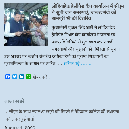
e
t
k
t
लोहियाहेड हेलीपैड कैंप कार्यालय में सीएम
b
t
e
s
o
e
d
A
ने सुनी जन समस्याएं, जरूरतमंदों को
o
r
I
p
सामग्री भी की वितरित
k
n
p
मुख्यमंत्री पुष्कर सिंह धामी ने लोहियाहेड
हेलीपैड स्थित कैंप कार्यालय में जनता एवं
जनप्रतिनिधियों से मुलाकात कर उनकी
समस्याओं और सुझावों को गंभीरता से सुना।
इस अवसर पर उन्होंने संबंधित अधिकारियों को प्राप्त शिकायतों का
प्राथमिकता के आधार पर त्वरित, …
अधिक पढ़े …….
F
T
L
W
शेयर करे..
a
w
i
h
c
i
n
a
e
t
k
t
b
t
e
s
o
e
d
A
ताजा खबरें
o
r
I
p
k
n
p
सीएम के साथ स्वास्थ्य मंत्री की टिहरी में मेडिकल कॉलेज की स्थापना
को लेकर हुई वार्ता
August 1, 2026