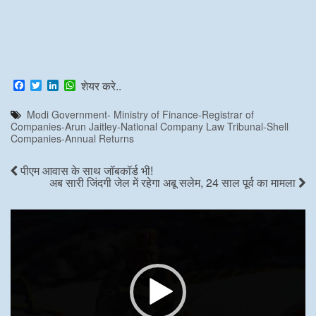
F
T
L
W
शेयर करे..
a
w
i
h
c
i
n
a
Modi Government- Ministry of Finance-Registrar of
e
t
k
t
Companies-Arun Jaitley-National Company Law Tribunal-Shell
b
t
e
s
Companies-Annual Returns
o
e
d
A
o
r
I
p
k
n
p
पीएम आवास के साथ जॉबकॉर्ड भी!
अब सारी जिंदगी जेल में रहेगा अबू सलेम, 24 साल पूर्व का मामला
Video
Player