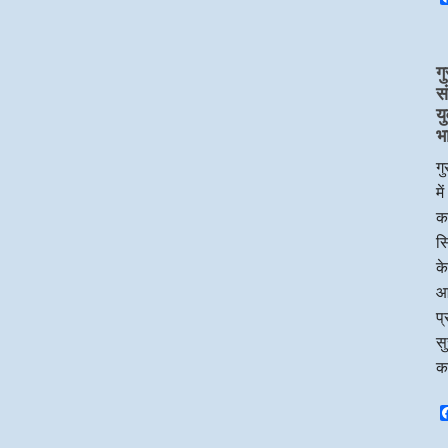
गु
स
य
भ
गु
मे
का
सि
के
आ
प्
सु
क