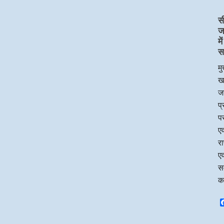
स
ज
म
स
मु
ख
जन
प
पर
एव
र
एव
सम
क