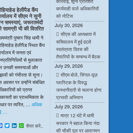
कार्रवाई, शून्य प्रतिशत
e
t
k
t
b
t
e
s
कार्यवाही वाले अधिकारियों
ोहियाहेड हेलीपैड कैंप
o
e
d
A
र्यालय में सीएम ने सुनी
o
r
I
p
को नोटिस
k
n
p
न समस्याएं, जरूरतमंदों
July 30, 2026
ो सामग्री भी की वितरित
सीएस की अध्यक्षता में
ख्यमंत्री पुष्कर सिंह धामी ने
सचिवालय में हुई 80वें
हियाहेड हेलीपैड स्थित कैंप
स्वतंत्रता दिवस की
र्यालय में जनता एवं
तैयारियों के सम्बन्ध में बैठक
प्रतिनिधियों से मुलाकात
July 29, 2026
र उनकी समस्याओं और
सीएम बोले, सिंगल-यूज़
झावों को गंभीरता से सुना।
 अवसर पर उन्होंने संबंधित
प्लास्टिक के विरुद्ध
िकारियों को प्राप्त
जनभागीदारी से चलाना होगा
िकायतों का प्राथमिकता के
प्रभावी अभियान
धार पर त्वरित, …
अधिक
July 29, 2026
ढ़े …
मात्र 12 घंटे में धामी
सरकार ने बहाल किया नंदा
F
T
L
W
शेयर करे..
a
w
i
h
की चौकी पुल पर आवागमन