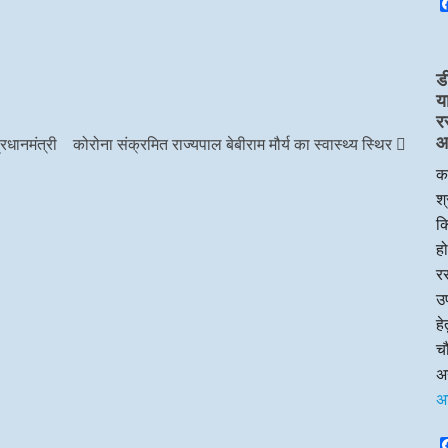
ड
य
र
आप
रधानमंत्री
कोरोना संक्रमित राज्यपाल बेबीराम मौर्य का स्वास्थ्य स्थिर
का
श्
क
हो
रस
उप
ह
चौ
अन
अ