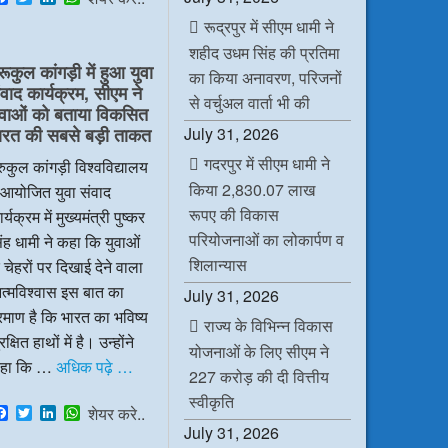
a
w
i
h
रूद्रपुर में सीएम धामी ने
c
i
n
a
e
t
k
t
शहीद उधम सिंह की प्रतिमा
b
t
e
s
रूकुल कांगड़ी में हुआ युवा
o
e
d
A
का किया अनावरण, परिजनों
ंवाद कार्यक्रम, सीएम ने
o
r
I
p
से वर्चुअल वार्ता भी की
k
n
p
ुवाओं को बताया विकसित
July 31, 2026
ारत की सबसे बड़ी ताकत
गदरपुर में सीएम धामी ने
रुकुल कांगड़ी विश्वविद्यालय
किया 2,830.07 लाख
ं आयोजित युवा संवाद
रूपए की विकास
र्यक्रम में मुख्यमंत्री पुष्कर
परियोजनाओं का लोकार्पण व
ंह धामी ने कहा कि युवाओं
शिलान्यास
 चेहरों पर दिखाई देने वाला
त्मविश्वास इस बात का
July 31, 2026
रमाण है कि भारत का भविष्य
राज्य के विभिन्न विकास
रक्षित हाथों में है। उन्होंने
योजनाओं के लिए सीएम ने
हा कि …
अधिक पढ़े …
227 करोड़ की दी वित्तीय
स्वीकृति
F
T
L
W
शेयर करे..
a
w
i
h
July 31, 2026
c
i
n
a