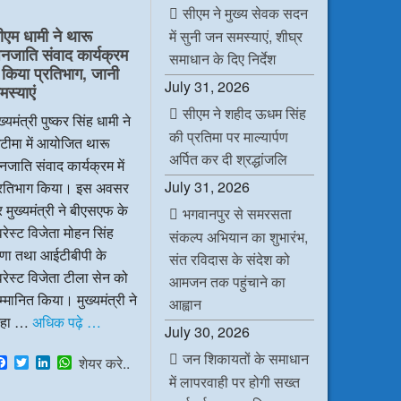
e
t
k
t
सीएम ने मुख्य सेवक सदन
b
t
e
s
ीएम धामी ने थारू
में सुनी जन समस्याएं, शीघ्र
o
e
d
A
नजाति संवाद कार्यक्रम
o
r
I
p
समाधान के दिए निर्देश
k
n
p
ें किया प्रतिभाग, जानी
July 31, 2026
मस्याएं
सीएम ने शहीद ऊधम सिंह
ख्यमंत्री पुष्कर सिंह धामी ने
की प्रतिमा पर माल्यार्पण
टीमा में आयोजित थारू
अर्पित कर दी श्रद्धांजलि
जाति संवाद कार्यक्रम में
July 31, 2026
्रतिभाग किया। इस अवसर
 मुख्यमंत्री ने बीएसएफ के
भगवानपुर से समरसता
रेस्ट विजेता मोहन सिंह
संकल्प अभियान का शुभारंभ,
ाणा तथा आईटीबीपी के
संत रविदास के संदेश को
रेस्ट विजेता टीला सेन को
आमजन तक पहुंचाने का
्मानित किया। मुख्यमंत्री ने
आह्वान
हा …
अधिक पढ़े …
July 30, 2026
जन शिकायतों के समाधान
F
T
L
W
शेयर करे..
a
w
i
h
में लापरवाही पर होगी सख्त
c
i
n
a