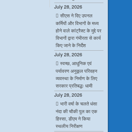
c
i
n
a
July 28, 2026
e
t
k
t
b
t
e
s
सीएस ने दिए उपनल
o
e
d
A
o
r
I
p
कर्मियों और विभागों के मध्य
k
n
p
होने वाले कांट्रैक्ट के मुद्दे पर
विभागों द्वारा गंभीरता से कार्य
किए जाने के निर्देश
July 28, 2026
स्वच्छ, आधुनिक एवं
पर्यावरण अनुकूल परिवहन
व्यवस्था के निर्माण के लिए
सरकार प्रतिबद्धः धामी
July 28, 2026
भारी वर्षा के चलते धंसा
नंदा की चौकी पुल का एक
हिस्सा, डीएम ने किया
स्थलीय निरीक्षण