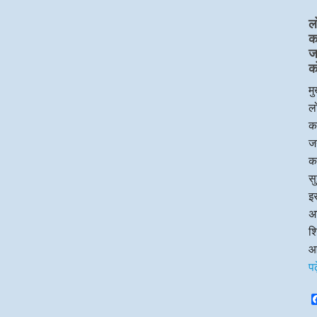
ल
का
ज
क
मु
लो
का
जन
क
सु
इस
अध
श
आ
प