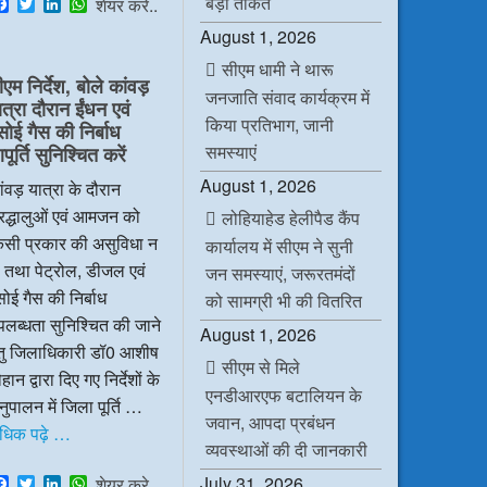
बड़ी ताकत
F
T
L
W
शेयर करे..
a
w
i
h
August 1, 2026
c
i
n
a
e
t
k
t
सीएम धामी ने थारू
b
t
e
s
ीएम निर्देश, बोले कांवड़
o
e
d
A
जनजाति संवाद कार्यक्रम में
ात्रा दौरान ईंधन एवं
o
r
I
p
किया प्रतिभाग, जानी
k
n
p
सोई गैस की निर्बाध
समस्याएं
ूर्ति सुनिश्चित करें
August 1, 2026
ंवड़ यात्रा के दौरान
रद्धालुओं एवं आमजन को
लोहियाहेड हेलीपैड कैंप
िसी प्रकार की असुविधा न
कार्यालय में सीएम ने सुनी
 तथा पेट्रोल, डीजल एवं
जन समस्याएं, जरूरतमंदों
ोई गैस की निर्बाध
को सामग्री भी की वितरित
लब्धता सुनिश्चित की जाने
August 1, 2026
ेतु जिलाधिकारी डॉ0 आशीष
सीएम से मिले
हान द्वारा दिए गए निर्देशों के
एनडीआरएफ बटालियन के
ुपालन में जिला पूर्ति …
जवान, आपदा प्रबंधन
धिक पढ़े …
व्यवस्थाओं की दी जानकारी
F
T
L
W
July 31, 2026
शेयर करे..