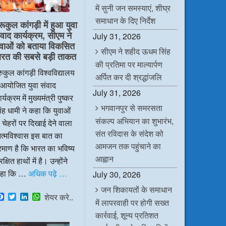
में सुनी जन समस्याएं, शीघ्र
समाधान के दिए निर्देश
रूकुल कांगड़ी में हुआ युवा
ंवाद कार्यक्रम, सीएम ने
July 31, 2026
ुवाओं को बताया विकसित
सीएम ने शहीद ऊधम सिंह
ारत की सबसे बड़ी ताकत
की प्रतिमा पर माल्यार्पण
रुकुल कांगड़ी विश्वविद्यालय
अर्पित कर दी श्रद्धांजलि
ं आयोजित युवा संवाद
July 31, 2026
र्यक्रम में मुख्यमंत्री पुष्कर
भगवानपुर से समरसता
ंह धामी ने कहा कि युवाओं
संकल्प अभियान का शुभारंभ,
 चेहरों पर दिखाई देने वाला
संत रविदास के संदेश को
त्मविश्वास इस बात का
आमजन तक पहुंचाने का
रमाण है कि भारत का भविष्य
आह्वान
रक्षित हाथों में है। उन्होंने
हा कि …
अधिक पढ़े …
July 30, 2026
जन शिकायतों के समाधान
F
T
L
W
शेयर करे..
में लापरवाही पर होगी सख्त
a
w
i
h
c
i
n
a
कार्रवाई, शून्य प्रतिशत
e
t
k
t