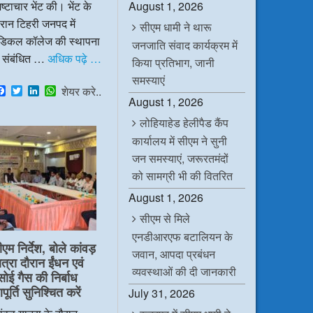
ष्टाचार भेंट की। भेंट के
August 1, 2026
रान टिहरी जनपद में
सीएम धामी ने थारू
ेडिकल कॉलेज की स्थापना
जनजाति संवाद कार्यक्रम में
े संबंधित …
अधिक पढ़े …
किया प्रतिभाग, जानी
समस्याएं
F
T
L
W
शेयर करे..
a
w
i
h
August 1, 2026
c
i
n
a
लोहियाहेड हेलीपैड कैंप
e
t
k
t
b
t
e
s
कार्यालय में सीएम ने सुनी
o
e
d
A
o
r
I
p
जन समस्याएं, जरूरतमंदों
k
n
p
को सामग्री भी की वितरित
August 1, 2026
सीएम से मिले
एनडीआरएफ बटालियन के
ीएम निर्देश, बोले कांवड़
जवान, आपदा प्रबंधन
ात्रा दौरान ईंधन एवं
व्यवस्थाओं की दी जानकारी
सोई गैस की निर्बाध
ूर्ति सुनिश्चित करें
July 31, 2026