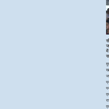
स
ज
म
स
मु
ख
जन
प
पर
एव
र
एव