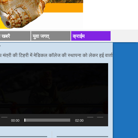
य खबरै
युवा जगत्
क्राईम
हरी में मेडिकल कॉलेज की स्थापना को लेकर हुई वार्ता
/*/
डीएम निर्देश, बोले कांवड़ 
ideo
layer
00:00
02:00