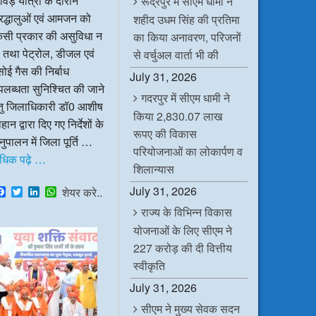
ंवड़ यात्रा के दौरान
रूद्रपुर में सीएम धामी ने
रद्धालुओं एवं आमजन को
शहीद उधम सिंह की प्रतिमा
िसी प्रकार की असुविधा न
का किया अनावरण, परिजनों
 तथा पेट्रोल, डीजल एवं
से वर्चुअल वार्ता भी की
ोई गैस की निर्बाध
July 31, 2026
लब्धता सुनिश्चित की जाने
गदरपुर में सीएम धामी ने
ेतु जिलाधिकारी डॉ0 आशीष
किया 2,830.07 लाख
हान द्वारा दिए गए निर्देशों के
रूपए की विकास
ुपालन में जिला पूर्ति …
परियोजनाओं का लोकार्पण व
धिक पढ़े …
शिलान्यास
July 31, 2026
F
T
L
W
शेयर करे..
a
w
i
h
राज्य के विभिन्न विकास
c
i
n
a
e
t
k
t
योजनाओं के लिए सीएम ने
b
t
e
s
o
e
d
A
227 करोड़ की दी वित्तीय
o
r
I
p
स्वीकृति
k
n
p
July 31, 2026
सीएम ने मुख्य सेवक सदन