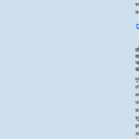
सम
क
ल
का
ज
क
मु
लो
का
जन
क
सु
इस
अध