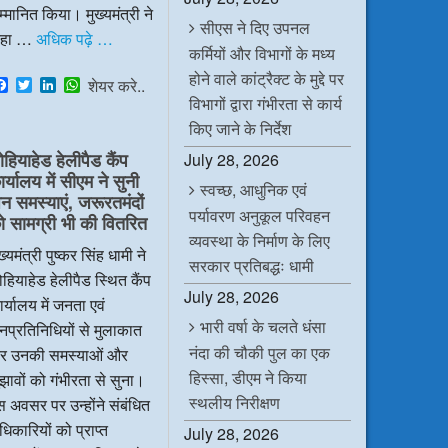
्मानित किया। मुख्यमंत्री ने
सीएस ने दिए उपनल
हा …
अधिक पढ़े …
कर्मियों और विभागों के मध्य
होने वाले कांट्रैक्ट के मुद्दे पर
F
T
L
W
शेयर करे..
a
w
i
h
विभागों द्वारा गंभीरता से कार्य
c
i
n
a
किए जाने के निर्देश
e
t
k
t
b
t
e
s
ोहियाहेड हेलीपैड कैंप
July 28, 2026
o
e
d
A
र्यालय में सीएम ने सुनी
o
r
I
p
स्वच्छ, आधुनिक एवं
k
n
p
न समस्याएं, जरूरतमंदों
पर्यावरण अनुकूल परिवहन
ो सामग्री भी की वितरित
व्यवस्था के निर्माण के लिए
ख्यमंत्री पुष्कर सिंह धामी ने
सरकार प्रतिबद्धः धामी
हियाहेड हेलीपैड स्थित कैंप
July 28, 2026
र्यालय में जनता एवं
भारी वर्षा के चलते धंसा
प्रतिनिधियों से मुलाकात
नंदा की चौकी पुल का एक
र उनकी समस्याओं और
हिस्सा, डीएम ने किया
झावों को गंभीरता से सुना।
स्थलीय निरीक्षण
 अवसर पर उन्होंने संबंधित
िकारियों को प्राप्त
July 28, 2026