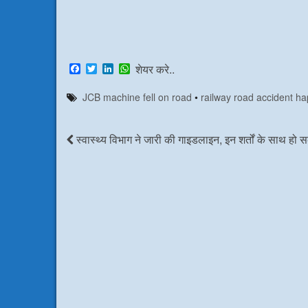
F
T
L
W
शेयर करे..
a
w
i
h
c
i
n
a
JCB machine fell on road
•
railway road accident h
e
t
k
t
b
t
e
s
o
e
d
A
o
r
I
p
स्वास्थ्य विभाग ने जारी की गाइडलाइन, इन शर्तों के साथ हो स
k
n
p