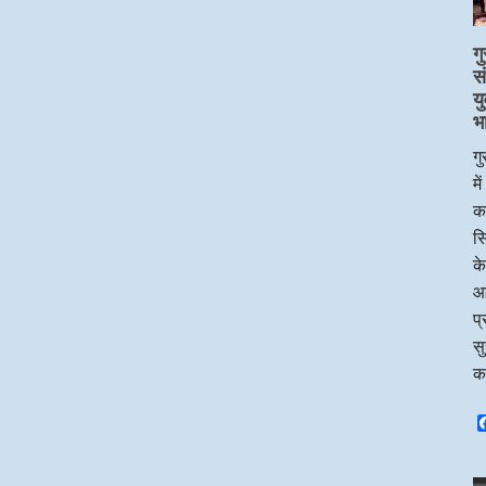
गु
स
य
भ
गु
मे
का
सि
के
आ
प्
सु
क