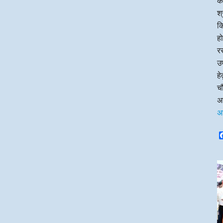
का
श्
क
हो
रस
उप
ह
चौ
अन
अ