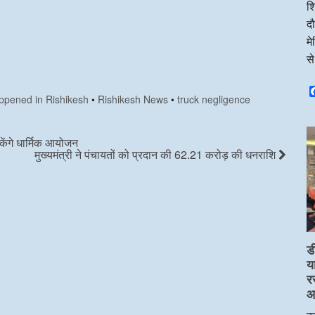
शि
दौ
म
स
appened in Rishikesh
•
Rishikesh News
•
truck negligence
केंगे धार्मिक आयोजन
मुख्यमंत्री ने पंचायतों को प्रदान की 62.21 करोड़ की धनराशि
ड
य
र
आप