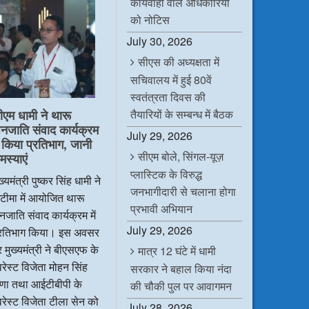
कार्यवाही वाले अधिकारियों
b
t
e
s
o
e
d
A
को नोटिस
o
r
I
p
k
n
p
July 30, 2026
सीएस की अध्यक्षता में
सचिवालय में हुई 80वें
स्वतंत्रता दिवस की
ीएम धामी ने थारू
तैयारियों के सम्बन्ध में बैठक
नजाति संवाद कार्यक्रम
July 29, 2026
ें किया प्रतिभाग, जानी
सीएम बोले, सिंगल-यूज़
मस्याएं
प्लास्टिक के विरुद्ध
ख्यमंत्री पुष्कर सिंह धामी ने
जनभागीदारी से चलाना होगा
टीमा में आयोजित थारू
प्रभावी अभियान
जाति संवाद कार्यक्रम में
July 29, 2026
्रतिभाग किया। इस अवसर
 मुख्यमंत्री ने बीएसएफ के
मात्र 12 घंटे में धामी
रेस्ट विजेता मोहन सिंह
सरकार ने बहाल किया नंदा
ाणा तथा आईटीबीपी के
की चौकी पुल पर आवागमन
रेस्ट विजेता टीला सेन को
July 28, 2026