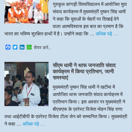
गुरुकुल कांगड़ी विश्वविद्यालय में आयोजित युवा
संवाद कार्यक्रम में मुख्यमंत्री पुष्कर सिंह धामी
ने कहा कि युवाओं के चेहरों पर दिखाई देने
वाला आत्मविश्वास इस बात का प्रमाण है कि
भारत का भविष्य सुरक्षित हाथों में है। उन्होंने कहा कि …
अधिक पढ़े …
F
T
L
W
शेयर करे..
a
w
i
h
c
i
n
a
e
t
k
t
सीएम धामी ने थारू जनजाति संवाद
b
t
e
s
o
e
d
A
कार्यक्रम में किया प्रतिभाग, जानी
o
r
I
p
समस्याएं
k
n
p
मुख्यमंत्री पुष्कर सिंह धामी ने खटीमा में
आयोजित थारू जनजाति संवाद कार्यक्रम में
प्रतिभाग किया। इस अवसर पर मुख्यमंत्री ने
बीएसएफ के एवरेस्ट विजेता मोहन सिंह राणा
तथा आईटीबीपी के एवरेस्ट विजेता टीला सेन को सम्मानित किया। मुख्यमंत्री
ने कहा …
अधिक पढ़े …