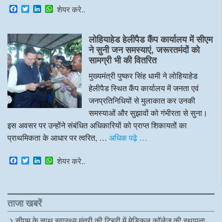
F
T
L
W
शेयर करे..
a
w
i
h
c
i
n
a
e
t
k
t
लोहियाहेड हेलीपैड कैंप कार्यालय में सीएम
b
t
e
s
o
e
d
A
ने सुनी जन समस्याएं, जरूरतमंदों को
o
r
I
p
सामग्री भी की वितरित
k
n
p
मुख्यमंत्री पुष्कर सिंह धामी ने लोहियाहेड
हेलीपैड स्थित कैंप कार्यालय में जनता एवं
जनप्रतिनिधियों से मुलाकात कर उनकी
समस्याओं और सुझावों को गंभीरता से सुना।
इस अवसर पर उन्होंने संबंधित अधिकारियों को प्राप्त शिकायतों का
प्राथमिकता के आधार पर त्वरित, …
अधिक पढ़े …
F
T
L
W
शेयर करे..
a
w
i
h
c
i
n
a
e
t
k
t
b
t
e
s
o
e
d
A
ताजा खबरें
o
r
I
p
k
n
p
सीएम के साथ स्वास्थ्य मंत्री की टिहरी में मेडिकल कॉलेज की स्थापना