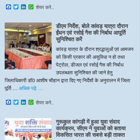
F
T
L
W
शेयर करे..
a
w
i
h
c
i
n
a
e
t
k
t
डीएम निर्देश, बोले कांवड़ यात्रा दौरान
b
t
e
s
o
e
d
A
ईंधन एवं रसोई गैस की निर्बाध आपूर्ति
o
r
I
p
सुनिश्चित करें
k
n
p
कांवड़ यात्रा के दौरान श्रद्धालुओं एवं आमजन
को किसी प्रकार की असुविधा न हो तथा
पेट्रोल, डीजल एवं रसोई गैस की निर्बाध
उपलब्धता सुनिश्चित की जाने हेतु
जिलाधिकारी डॉ0 आशीष चौहान द्वारा दिए गए निर्देशों के अनुपालन में जिला
पूर्ति …
अधिक पढ़े …
F
T
L
W
शेयर करे..
a
w
i
h
c
i
n
a
e
t
k
t
गुरूकुल कांगड़ी में हुआ युवा संवाद
b
t
e
s
o
e
d
A
कार्यक्रम, सीएम ने युवाओं को बताया
o
r
I
p
विकसित भारत की सबसे बड़ी ताकत
k
n
p