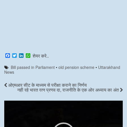
F
T
L
W
शेयर करे..
a
w
i
h
c
i
n
a
Bill passed in Parliament
•
old pension scheme
•
Uttarakhand
e
t
k
t
News
b
t
e
s
o
e
d
A
o
r
I
p
ओएमआर सीट के माध्यम से परीक्षा कराने का निर्णय
k
n
p
नही रहे भारत रत्न प्रणव दा, राजनीति के एक ओर अध्याय का अंत
Video
Player