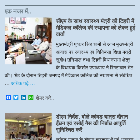
एक नजर में..
सीएम के साथ स्वास्थ्य मंत्री की टिहरी में
मेडिकल कॉलेज की स्थापना को लेकर हुई
वार्ता
मुख्यमंत्री पुष्कर सिंह धामी से आज मुख्यमंत्री
आवास पर स्वास्थ्य एवं चिकित्सा शिक्षा मंत्री
सुबोध उनियाल तथा टिहरी विधानसभा क्षेत्र
के विधायक किशोर उपाध्याय ने शिष्टाचार भेंट
की। भेंट के दौरान टिहरी जनपद में मेडिकल कॉलेज की स्थापना से संबंधित
…
अधिक पढ़े …
F
T
L
W
शेयर करे..
a
w
i
h
c
i
n
a
e
t
k
t
डीएम निर्देश, बोले कांवड़ यात्रा दौरान
b
t
e
s
o
e
d
A
ईंधन एवं रसोई गैस की निर्बाध आपूर्ति
o
r
I
p
सुनिश्चित करें
k
n
p
कांवड़ यात्रा के दौरान श्रद्धालुओं एवं आमजन