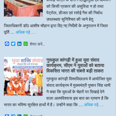
को किसी प्रकार की असुविधा न हो तथा
पेट्रोल, डीजल एवं रसोई गैस की निर्बाध
उपलब्धता सुनिश्चित की जाने हेतु
जिलाधिकारी डॉ0 आशीष चौहान द्वारा दिए गए निर्देशों के अनुपालन में जिला
पूर्ति …
अधिक पढ़े …
F
T
L
W
शेयर करे..
a
w
i
h
c
i
n
a
e
t
k
t
गुरूकुल कांगड़ी में हुआ युवा संवाद
b
t
e
s
o
e
d
A
कार्यक्रम, सीएम ने युवाओं को बताया
o
r
I
p
विकसित भारत की सबसे बड़ी ताकत
k
n
p
गुरुकुल कांगड़ी विश्वविद्यालय में आयोजित युवा
संवाद कार्यक्रम में मुख्यमंत्री पुष्कर सिंह धामी
ने कहा कि युवाओं के चेहरों पर दिखाई देने
वाला आत्मविश्वास इस बात का प्रमाण है कि
भारत का भविष्य सुरक्षित हाथों में है। उन्होंने कहा कि …
अधिक पढ़े …