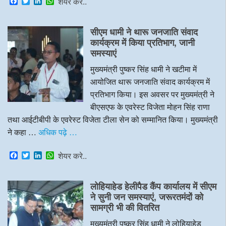
F
T
L
W
शेयर करे..
a
w
i
h
c
i
n
a
e
t
k
t
सीएम धामी ने थारू जनजाति संवाद
b
t
e
s
o
e
d
A
कार्यक्रम में किया प्रतिभाग, जानी
o
r
I
p
समस्याएं
k
n
p
मुख्यमंत्री पुष्कर सिंह धामी ने खटीमा में
आयोजित थारू जनजाति संवाद कार्यक्रम में
प्रतिभाग किया। इस अवसर पर मुख्यमंत्री ने
बीएसएफ के एवरेस्ट विजेता मोहन सिंह राणा
तथा आईटीबीपी के एवरेस्ट विजेता टीला सेन को सम्मानित किया। मुख्यमंत्री
ने कहा …
अधिक पढ़े …
F
T
L
W
शेयर करे..
a
w
i
h
c
i
n
a
e
t
k
t
लोहियाहेड हेलीपैड कैंप कार्यालय में सीएम
b
t
e
s
o
e
d
A
ने सुनी जन समस्याएं, जरूरतमंदों को
o
r
I
p
सामग्री भी की वितरित
k
n
p
मुख्यमंत्री पुष्कर सिंह धामी ने लोहियाहेड