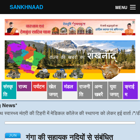
SANKHNAAD
MENU
मुख्य पृष्ठ
राज्य
मंडल
संस्कृति
खेल जगत्
संस्कृ
राज्य
पर्यटन
खेल
मंडल
राजनी
अन्य
युवा
क्राई
पर्यटन
ति
जगत्
ति
खबरै
जगत्
म
s*
पड़ोसी राज्य
थ्य मंत्री की टिहरी में मेडिकल कॉलेज की स्थापना को लेकर हुई वार्ता
/*/
डीएम निर्
स्वास्‍थ्य
गंगा की सहायक नदियों से संबंधित
देश विदेश
JUN