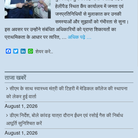
हेलीपैड स्थित कैंप कार्यालय में जनता एवं
जनप्रतिनिधियों से मुलाकात कर उनकी
समस्याओं और सुझावों को गंभीरता से सुना।
इस अवसर पर उन्होंने संबंधित अधिकारियों को प्राप्त शिकायतों का
प्राथमिकता के आधार पर त्वरित, …
अधिक पढ़े …
F
T
L
W
शेयर करे..
a
w
i
h
c
i
n
a
e
t
k
t
b
t
e
s
o
e
d
A
ताजा खबरें
o
r
I
p
k
n
p
सीएम के साथ स्वास्थ्य मंत्री की टिहरी में मेडिकल कॉलेज की स्थापना
को लेकर हुई वार्ता
August 1, 2026
डीएम निर्देश, बोले कांवड़ यात्रा दौरान ईंधन एवं रसोई गैस की निर्बाध
आपूर्ति सुनिश्चित करें
August 1, 2026