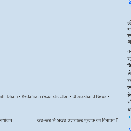
ड
य
र
आप
का
श्
क
हो
रस
उप
ह
ath Dham
•
Kedarnath reconstruction
•
Uttarakhand News
•
चौ
अन
r
ा आयोजन
खंड-खंड से अखंड उत्तराखंड पुस्तक का विमोचन