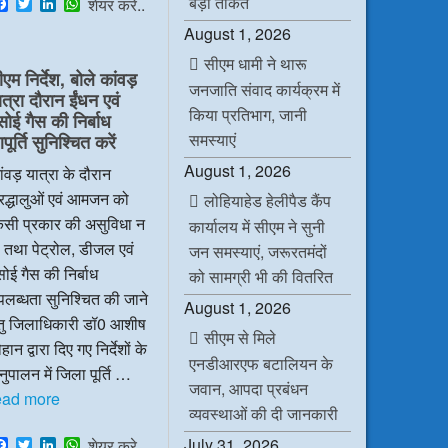
बड़ी ताकत
F
T
L
W
शेयर करे..
a
w
i
h
August 1, 2026
c
i
n
a
e
t
k
t
सीएम धामी ने थारू
b
t
e
s
ीएम निर्देश, बोले कांवड़
o
e
d
A
जनजाति संवाद कार्यक्रम में
ात्रा दौरान ईंधन एवं
o
r
I
p
किया प्रतिभाग, जानी
k
n
p
सोई गैस की निर्बाध
समस्याएं
ूर्ति सुनिश्चित करें
August 1, 2026
ंवड़ यात्रा के दौरान
रद्धालुओं एवं आमजन को
लोहियाहेड हेलीपैड कैंप
िसी प्रकार की असुविधा न
कार्यालय में सीएम ने सुनी
 तथा पेट्रोल, डीजल एवं
जन समस्याएं, जरूरतमंदों
ोई गैस की निर्बाध
को सामग्री भी की वितरित
लब्धता सुनिश्चित की जाने
August 1, 2026
ेतु जिलाधिकारी डॉ0 आशीष
सीएम से मिले
हान द्वारा दिए गए निर्देशों के
एनडीआरएफ बटालियन के
ुपालन में जिला पूर्ति …
जवान, आपदा प्रबंधन
ead more
व्यवस्थाओं की दी जानकारी
F
T
L
W
July 31, 2026
शेयर करे..