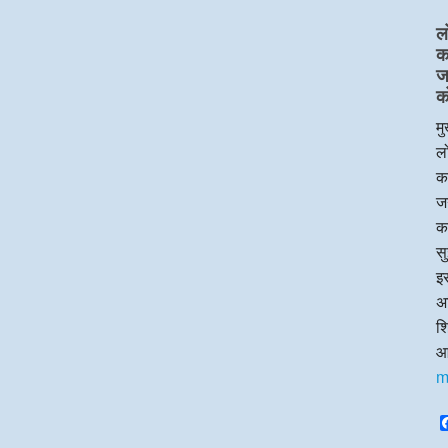
ल
का
ज
क
मु
लो
का
जन
क
सु
इस
अध
श
आ
m