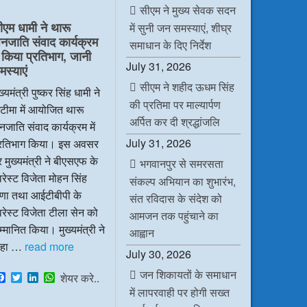
e
t
k
t
सीएम ने मुख्य सेवक सदन
b
t
e
s
ीएम धामी ने थारू
में सुनी जन समस्याएं, शीघ्र
o
e
d
A
नजाति संवाद कार्यक्रम
o
r
I
p
समाधान के दिए निर्देश
k
n
p
ें किया प्रतिभाग, जानी
July 31, 2026
मस्याएं
सीएम ने शहीद ऊधम सिंह
ख्यमंत्री पुष्कर सिंह धामी ने
की प्रतिमा पर माल्यार्पण
टीमा में आयोजित थारू
अर्पित कर दी श्रद्धांजलि
जाति संवाद कार्यक्रम में
July 31, 2026
्रतिभाग किया। इस अवसर
 मुख्यमंत्री ने बीएसएफ के
भगवानपुर से समरसता
रेस्ट विजेता मोहन सिंह
संकल्प अभियान का शुभारंभ,
ाणा तथा आईटीबीपी के
संत रविदास के संदेश को
रेस्ट विजेता टीला सेन को
आमजन तक पहुंचाने का
्मानित किया। मुख्यमंत्री ने
आह्वान
हा …
read more
July 30, 2026
जन शिकायतों के समाधान
F
T
L
W
शेयर करे..
a
w
i
h
में लापरवाही पर होगी सख्त
c
i
n
a