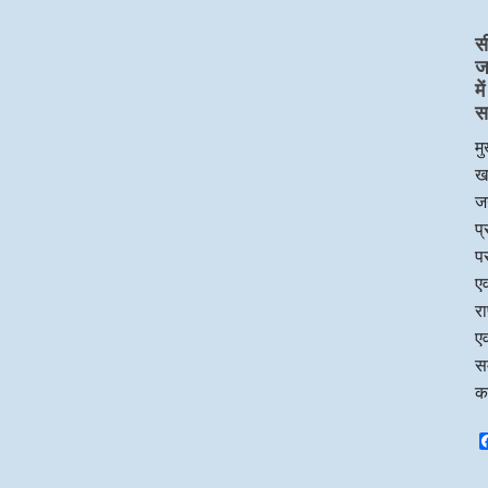
स
ज
म
स
मु
ख
जन
प
पर
एव
र
एव
सम
क