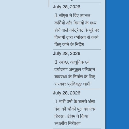
c
i
n
a
July 28, 2026
e
t
k
t
b
t
e
s
सीएस ने दिए उपनल
o
e
d
A
o
r
I
p
कर्मियों और विभागों के मध्य
k
n
p
होने वाले कांट्रैक्ट के मुद्दे पर
विभागों द्वारा गंभीरता से कार्य
किए जाने के निर्देश
July 28, 2026
स्वच्छ, आधुनिक एवं
पर्यावरण अनुकूल परिवहन
व्यवस्था के निर्माण के लिए
सरकार प्रतिबद्धः धामी
July 28, 2026
भारी वर्षा के चलते धंसा
नंदा की चौकी पुल का एक
हिस्सा, डीएम ने किया
स्थलीय निरीक्षण