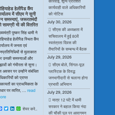
कार्रवाई, शून्य प्रतिशत
e
t
k
t
b
t
e
s
कार्यवाही वाले अधिकारियों
ोहियाहेड हेलीपैड कैंप
o
e
d
A
र्यालय में सीएम ने सुनी
o
r
I
p
को नोटिस
k
n
p
न समस्याएं, जरूरतमंदों
July 30, 2026
ो सामग्री भी की वितरित
सीएस की अध्यक्षता में
ख्यमंत्री पुष्कर सिंह धामी ने
सचिवालय में हुई 80वें
हियाहेड हेलीपैड स्थित कैंप
स्वतंत्रता दिवस की
र्यालय में जनता एवं
तैयारियों के सम्बन्ध में बैठक
प्रतिनिधियों से मुलाकात
July 29, 2026
र उनकी समस्याओं और
सीएम बोले, सिंगल-यूज़
झावों को गंभीरता से सुना।
 अवसर पर उन्होंने संबंधित
प्लास्टिक के विरुद्ध
िकारियों को प्राप्त
जनभागीदारी से चलाना होगा
िकायतों का प्राथमिकता के
प्रभावी अभियान
धार पर त्वरित, …
read
July 29, 2026
ore
मात्र 12 घंटे में धामी
सरकार ने बहाल किया नंदा
F
T
L
W
शेयर करे..
a
w
i
h
की चौकी पुल पर आवागमन