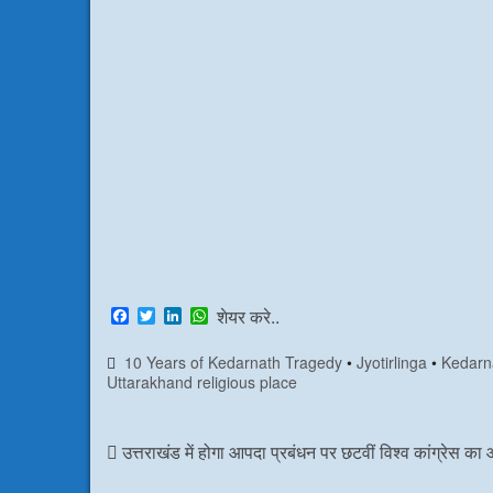
F
T
L
W
शेयर करे..
a
w
i
h
c
i
n
a
10 Years of Kedarnath Tragedy
•
Jyotirlinga
•
Kedarn
e
t
k
t
Uttarakhand religious place
b
t
e
s
o
e
d
A
o
r
I
p
k
n
p
उत्तराखंड में होगा आपदा प्रबंधन पर छटवीं विश्व कांग्रेस क