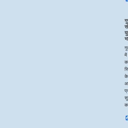
गु
स
य
भ
गु
मे
का
सि
के
आ
प्
सु
क