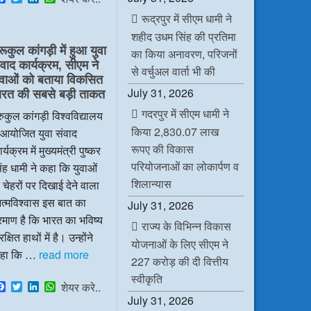
a
w
i
h
रूद्रपुर में सीएम धामी ने
c
i
n
a
e
t
k
t
शहीद उधम सिंह की प्रतिमा
b
t
e
s
रूकुल कांगड़ी में हुआ युवा
o
e
d
A
का किया अनावरण, परिजनों
ंवाद कार्यक्रम, सीएम ने
o
r
I
p
से वर्चुअल वार्ता भी की
k
n
p
ुवाओं को बताया विकसित
July 31, 2026
ारत की सबसे बड़ी ताकत
गदरपुर में सीएम धामी ने
रुकुल कांगड़ी विश्वविद्यालय
किया 2,830.07 लाख
ं आयोजित युवा संवाद
रूपए की विकास
र्यक्रम में मुख्यमंत्री पुष्कर
परियोजनाओं का लोकार्पण व
ंह धामी ने कहा कि युवाओं
शिलान्यास
 चेहरों पर दिखाई देने वाला
त्मविश्वास इस बात का
July 31, 2026
रमाण है कि भारत का भविष्य
राज्य के विभिन्न विकास
रक्षित हाथों में है। उन्होंने
योजनाओं के लिए सीएम ने
हा कि …
read more
227 करोड़ की दी वित्तीय
स्वीकृति
F
T
L
W
शेयर करे..
a
w
i
h
July 31, 2026
c
i
n
a