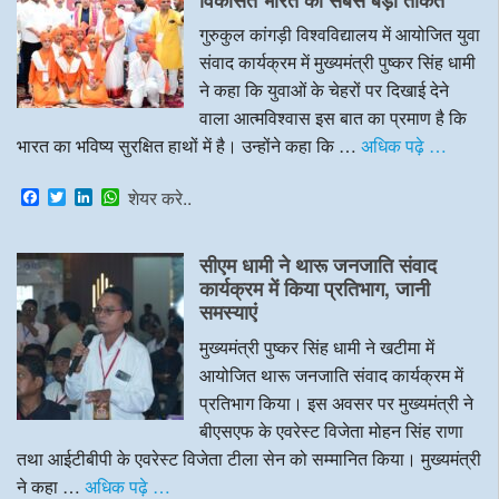
k
n
p
गुरुकुल कांगड़ी विश्वविद्यालय में आयोजित युवा
संवाद कार्यक्रम में मुख्यमंत्री पुष्कर सिंह धामी
ने कहा कि युवाओं के चेहरों पर दिखाई देने
वाला आत्मविश्वास इस बात का प्रमाण है कि
भारत का भविष्य सुरक्षित हाथों में है। उन्होंने कहा कि …
अधिक पढ़े …
F
T
L
W
शेयर करे..
a
w
i
h
c
i
n
a
e
t
k
t
सीएम धामी ने थारू जनजाति संवाद
b
t
e
s
o
e
d
A
कार्यक्रम में किया प्रतिभाग, जानी
o
r
I
p
समस्याएं
k
n
p
मुख्यमंत्री पुष्कर सिंह धामी ने खटीमा में
आयोजित थारू जनजाति संवाद कार्यक्रम में
प्रतिभाग किया। इस अवसर पर मुख्यमंत्री ने
बीएसएफ के एवरेस्ट विजेता मोहन सिंह राणा
तथा आईटीबीपी के एवरेस्ट विजेता टीला सेन को सम्मानित किया। मुख्यमंत्री
ने कहा …
अधिक पढ़े …