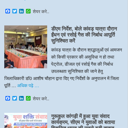
F
T
L
W
शेयर करे..
a
w
i
h
c
i
n
a
e
t
k
t
डीएम निर्देश, बोले कांवड़ यात्रा दौरान
b
t
e
s
o
e
d
A
ईंधन एवं रसोई गैस की निर्बाध आपूर्ति
o
r
I
p
सुनिश्चित करें
k
n
p
कांवड़ यात्रा के दौरान श्रद्धालुओं एवं आमजन
को किसी प्रकार की असुविधा न हो तथा
पेट्रोल, डीजल एवं रसोई गैस की निर्बाध
उपलब्धता सुनिश्चित की जाने हेतु
जिलाधिकारी डॉ0 आशीष चौहान द्वारा दिए गए निर्देशों के अनुपालन में जिला
पूर्ति …
अधिक पढ़े …
F
T
L
W
शेयर करे..
a
w
i
h
c
i
n
a
e
t
k
t
गुरूकुल कांगड़ी में हुआ युवा संवाद
b
t
e
s
o
e
d
A
कार्यक्रम, सीएम ने युवाओं को बताया
o
r
I
p
विकसित भारत की सबसे बड़ी ताकत