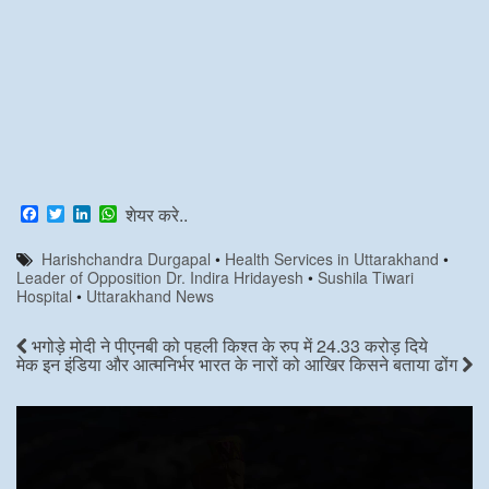
F
T
L
W
शेयर करे..
a
w
i
h
c
i
n
a
Harishchandra Durgapal
•
Health Services in Uttarakhand
•
e
t
k
t
Leader of Opposition Dr. Indira Hridayesh
•
Sushila Tiwari
b
t
e
s
Hospital
•
Uttarakhand News
o
e
d
A
o
r
I
p
k
n
p
भगोड़े मोदी ने पीएनबी को पहली किश्त के रुप में 24.33 करोड़ दिये
मेक इन इंडिया और आत्मनिर्भर भारत के नारों को आखिर किसने बताया ढोंग
Video
Player