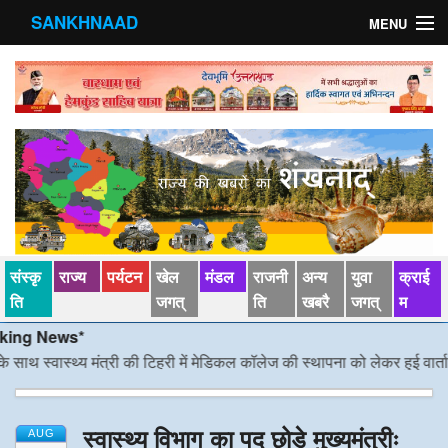
SANKHNAAD
MENU
मुख्य पृष्ठ
राज्य
मंडल
संस्कृति
खेल जगत्
संस्कृ
राज्य
पर्यटन
खेल
मंडल
राजनी
अन्य
युवा
क्राई
पर्यटन
ति
जगत्
ति
खबरै
जगत्
म
 News*
पड़ोसी राज्य
स्वास्थ्य मंत्री की टिहरी में मेडिकल कॉलेज की स्थापना को लेकर हुई वार्ता
/*/
डीए
स्वास्‍थ्य
स्वास्थ्य विभाग का पद छोड़े मुख्यमंत्रीः
देश विदेश
AUG