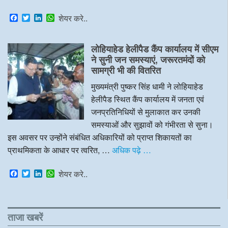
F
T
L
W
शेयर करे..
a
w
i
h
c
i
n
a
e
t
k
t
लोहियाहेड हेलीपैड कैंप कार्यालय में सीएम
b
t
e
s
o
e
d
A
ने सुनी जन समस्याएं, जरूरतमंदों को
o
r
I
p
सामग्री भी की वितरित
k
n
p
मुख्यमंत्री पुष्कर सिंह धामी ने लोहियाहेड
हेलीपैड स्थित कैंप कार्यालय में जनता एवं
जनप्रतिनिधियों से मुलाकात कर उनकी
समस्याओं और सुझावों को गंभीरता से सुना।
इस अवसर पर उन्होंने संबंधित अधिकारियों को प्राप्त शिकायतों का
प्राथमिकता के आधार पर त्वरित, …
अधिक पढ़े …
F
T
L
W
शेयर करे..
a
w
i
h
c
i
n
a
e
t
k
t
b
t
e
s
o
e
d
A
ताजा खबरें
o
r
I
p