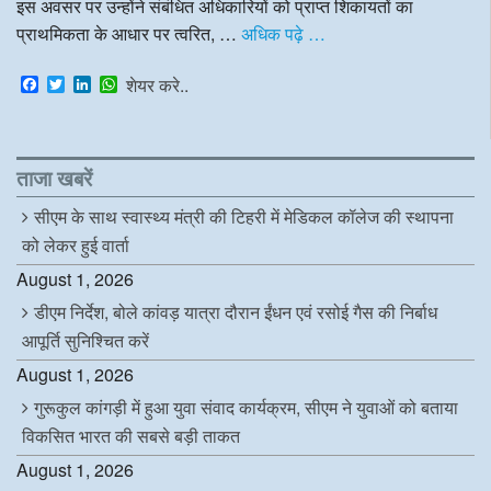
इस अवसर पर उन्होंने संबंधित अधिकारियों को प्राप्त शिकायतों का
प्राथमिकता के आधार पर त्वरित, …
अधिक पढ़े …
F
T
L
W
शेयर करे..
a
w
i
h
c
i
n
a
e
t
k
t
b
t
e
s
o
e
d
A
ताजा खबरें
o
r
I
p
k
n
p
सीएम के साथ स्वास्थ्य मंत्री की टिहरी में मेडिकल कॉलेज की स्थापना
को लेकर हुई वार्ता
August 1, 2026
डीएम निर्देश, बोले कांवड़ यात्रा दौरान ईंधन एवं रसोई गैस की निर्बाध
आपूर्ति सुनिश्चित करें
August 1, 2026
गुरूकुल कांगड़ी में हुआ युवा संवाद कार्यक्रम, सीएम ने युवाओं को बताया
विकसित भारत की सबसे बड़ी ताकत
August 1, 2026