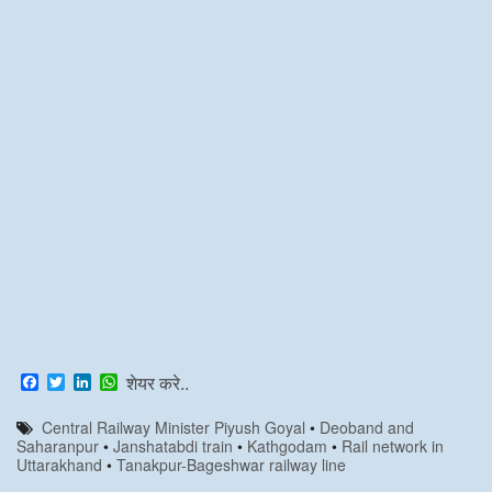
F
T
L
W
शेयर करे..
a
w
i
h
c
i
n
a
Central Railway Minister Piyush Goyal
•
Deoband and
e
t
k
t
Saharanpur
•
Janshatabdi train
•
Kathgodam
•
Rail network in
b
t
e
s
Uttarakhand
•
Tanakpur-Bageshwar railway line
o
e
d
A
o
r
I
p