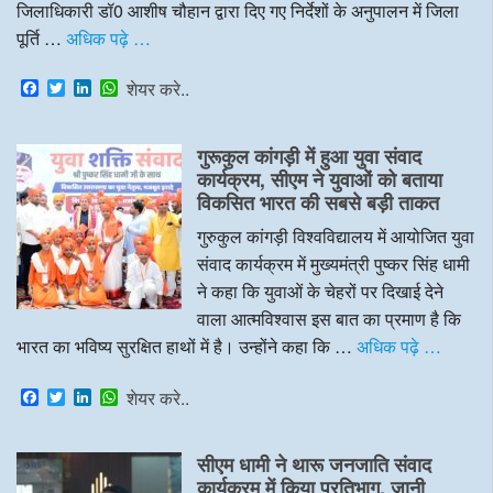
जिलाधिकारी डॉ0 आशीष चौहान द्वारा दिए गए निर्देशों के अनुपालन में जिला
पूर्ति …
अधिक पढ़े …
F
T
L
W
शेयर करे..
a
w
i
h
c
i
n
a
e
t
k
t
गुरूकुल कांगड़ी में हुआ युवा संवाद
b
t
e
s
o
e
d
A
कार्यक्रम, सीएम ने युवाओं को बताया
o
r
I
p
विकसित भारत की सबसे बड़ी ताकत
k
n
p
गुरुकुल कांगड़ी विश्वविद्यालय में आयोजित युवा
संवाद कार्यक्रम में मुख्यमंत्री पुष्कर सिंह धामी
ने कहा कि युवाओं के चेहरों पर दिखाई देने
वाला आत्मविश्वास इस बात का प्रमाण है कि
भारत का भविष्य सुरक्षित हाथों में है। उन्होंने कहा कि …
अधिक पढ़े …
F
T
L
W
शेयर करे..
a
w
i
h
c
i
n
a
e
t
k
t
सीएम धामी ने थारू जनजाति संवाद
b
t
e
s
o
e
d
A
कार्यक्रम में किया प्रतिभाग, जानी