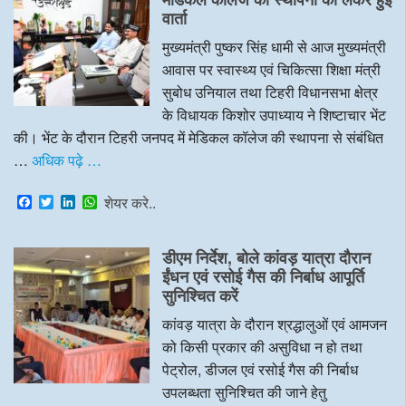
वार्ता
मुख्यमंत्री पुष्कर सिंह धामी से आज मुख्यमंत्री
आवास पर स्वास्थ्य एवं चिकित्सा शिक्षा मंत्री
सुबोध उनियाल तथा टिहरी विधानसभा क्षेत्र
के विधायक किशोर उपाध्याय ने शिष्टाचार भेंट
की। भेंट के दौरान टिहरी जनपद में मेडिकल कॉलेज की स्थापना से संबंधित
…
अधिक पढ़े …
F
T
L
W
शेयर करे..
a
w
i
h
c
i
n
a
e
t
k
t
डीएम निर्देश, बोले कांवड़ यात्रा दौरान
b
t
e
s
o
e
d
A
ईंधन एवं रसोई गैस की निर्बाध आपूर्ति
o
r
I
p
सुनिश्चित करें
k
n
p
कांवड़ यात्रा के दौरान श्रद्धालुओं एवं आमजन
को किसी प्रकार की असुविधा न हो तथा
पेट्रोल, डीजल एवं रसोई गैस की निर्बाध
उपलब्धता सुनिश्चित की जाने हेतु