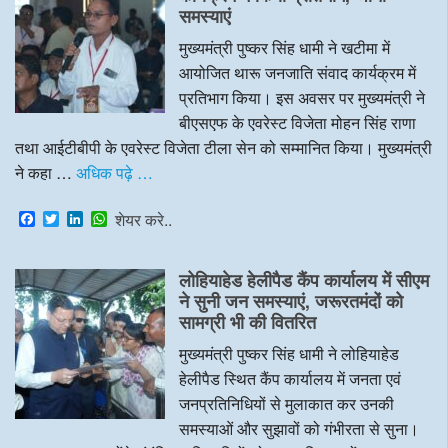
o
r
I
p
समस्याएं
k
n
p
मुख्यमंत्री पुष्कर सिंह धामी ने खटीमा में
आयोजित थारू जनजाति संवाद कार्यक्रम में
प्रतिभाग किया। इस अवसर पर मुख्यमंत्री ने
बीएसएफ के एवरेस्ट विजेता मोहन सिंह राणा
तथा आईटीबीपी के एवरेस्ट विजेता टीला सेन को सम्मानित किया। मुख्यमंत्री
ने कहा …
अधिक पढ़े …
F
T
L
W
शेयर करे..
a
w
i
h
c
i
n
a
e
t
k
t
लोहियाहेड हेलीपैड कैंप कार्यालय में सीएम
b
t
e
s
o
e
d
A
ने सुनी जन समस्याएं, जरूरतमंदों को
o
r
I
p
सामग्री भी की वितरित
k
n
p
मुख्यमंत्री पुष्कर सिंह धामी ने लोहियाहेड
हेलीपैड स्थित कैंप कार्यालय में जनता एवं
जनप्रतिनिधियों से मुलाकात कर उनकी
समस्याओं और सुझावों को गंभीरता से सुना।