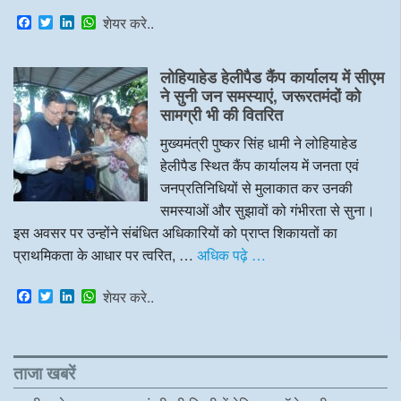
F
T
L
W
शेयर करे..
a
w
i
h
c
i
n
a
e
t
k
t
लोहियाहेड हेलीपैड कैंप कार्यालय में सीएम
b
t
e
s
o
e
d
A
ने सुनी जन समस्याएं, जरूरतमंदों को
o
r
I
p
सामग्री भी की वितरित
k
n
p
मुख्यमंत्री पुष्कर सिंह धामी ने लोहियाहेड
हेलीपैड स्थित कैंप कार्यालय में जनता एवं
जनप्रतिनिधियों से मुलाकात कर उनकी
समस्याओं और सुझावों को गंभीरता से सुना।
इस अवसर पर उन्होंने संबंधित अधिकारियों को प्राप्त शिकायतों का
प्राथमिकता के आधार पर त्वरित, …
अधिक पढ़े …
F
T
L
W
शेयर करे..
a
w
i
h
c
i
n
a
e
t
k
t
b
t
e
s
o
e
d
A
ताजा खबरें
o
r
I
p
k
n
p