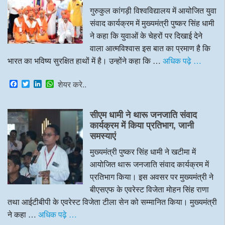
गुरुकुल कांगड़ी विश्वविद्यालय में आयोजित युवा
संवाद कार्यक्रम में मुख्यमंत्री पुष्कर सिंह धामी
ने कहा कि युवाओं के चेहरों पर दिखाई देने
वाला आत्मविश्वास इस बात का प्रमाण है कि
भारत का भविष्य सुरक्षित हाथों में है। उन्होंने कहा कि …
अधिक पढ़े …
F
T
L
W
शेयर करे..
a
w
i
h
c
i
n
a
e
t
k
t
सीएम धामी ने थारू जनजाति संवाद
b
t
e
s
o
e
d
A
कार्यक्रम में किया प्रतिभाग, जानी
o
r
I
p
समस्याएं
k
n
p
मुख्यमंत्री पुष्कर सिंह धामी ने खटीमा में
आयोजित थारू जनजाति संवाद कार्यक्रम में
प्रतिभाग किया। इस अवसर पर मुख्यमंत्री ने
बीएसएफ के एवरेस्ट विजेता मोहन सिंह राणा
तथा आईटीबीपी के एवरेस्ट विजेता टीला सेन को सम्मानित किया। मुख्यमंत्री
ने कहा …
अधिक पढ़े …