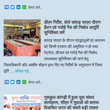
F
T
L
W
शेयर करे..
a
w
i
h
c
i
n
a
e
t
k
t
डीएम निर्देश, बोले कांवड़ यात्रा दौरान
b
t
e
s
o
e
d
A
ईंधन एवं रसोई गैस की निर्बाध आपूर्ति
o
r
I
p
सुनिश्चित करें
k
n
p
कांवड़ यात्रा के दौरान श्रद्धालुओं एवं आमजन
को किसी प्रकार की असुविधा न हो तथा
पेट्रोल, डीजल एवं रसोई गैस की निर्बाध
उपलब्धता सुनिश्चित की जाने हेतु
जिलाधिकारी डॉ0 आशीष चौहान द्वारा दिए गए निर्देशों के अनुपालन में जिला
पूर्ति …
अधिक पढ़े …
F
T
L
W
शेयर करे..
a
w
i
h
c
i
n
a
e
t
k
t
गुरूकुल कांगड़ी में हुआ युवा संवाद
b
t
e
s
o
e
d
A
कार्यक्रम, सीएम ने युवाओं को बताया
o
r
I
p
विकसित भारत की सबसे बड़ी ताकत
k
n
p