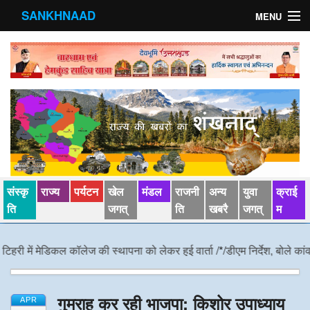
SANKHNAAD
MENU
मुख्य पृष्ठ
राज्य
मंडल
संस्कृति
खेल जगत्
संस्कृ
राज्य
पर्यटन
खेल
मंडल
राजनी
अन्य
युवा
क्राई
पर्यटन
ति
जगत्
ति
खबरै
जगत्
म
पड़ोसी राज्य
ी में मेडिकल कॉलेज की स्थापना को लेकर हुई वार्ता
/*/
डीएम निर्देश, बोले कांवड़ यात
स्वास्‍थ्य
गुमराह कर रही भाजपा: किशोर उपाध्याय
देश विदेश
APR