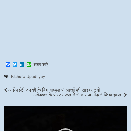
F
T
L
W
शेयर करे..
a
w
i
h
c
i
n
a
Kishore Upadhyay
e
t
k
t
b
t
e
s
o
e
d
A
आईआईटी रुड़की के विभागाध्यक्ष से लाखों की साइबर ठगी
o
r
I
p
अंबेडकर के पोस्टर जलाने से नाराज भीड़ ने किया हमला
k
n
p
Video
Player