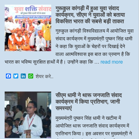
e
t
k
t
गुरूकुल कांगड़ी में हुआ युवा संवाद
b
t
e
s
o
e
d
A
कार्यक्रम, सीएम ने युवाओं को बताया
o
r
I
p
विकसित भारत की सबसे बड़ी ताकत
k
n
p
गुरुकुल कांगड़ी विश्वविद्यालय में आयोजित युवा
संवाद कार्यक्रम में मुख्यमंत्री पुष्कर सिंह धामी
ने कहा कि युवाओं के चेहरों पर दिखाई देने
वाला आत्मविश्वास इस बात का प्रमाण है कि
भारत का भविष्य सुरक्षित हाथों में है। उन्होंने कहा कि …
read more
F
T
L
W
शेयर करे..
a
w
i
h
c
i
n
a
e
t
k
t
सीएम धामी ने थारू जनजाति संवाद
b
t
e
s
o
e
d
A
कार्यक्रम में किया प्रतिभाग, जानी
o
r
I
p
समस्याएं
k
n
p
मुख्यमंत्री पुष्कर सिंह धामी ने खटीमा में
आयोजित थारू जनजाति संवाद कार्यक्रम में
प्रतिभाग किया। इस अवसर पर मुख्यमंत्री ने