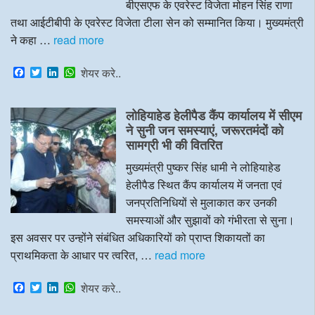
बीएसएफ के एवरेस्ट विजेता मोहन सिंह राणा
तथा आईटीबीपी के एवरेस्ट विजेता टीला सेन को सम्मानित किया। मुख्यमंत्री
ने कहा …
read more
F
T
L
W
शेयर करे..
a
w
i
h
c
i
n
a
e
t
k
t
लोहियाहेड हेलीपैड कैंप कार्यालय में सीएम
b
t
e
s
o
e
d
A
ने सुनी जन समस्याएं, जरूरतमंदों को
o
r
I
p
सामग्री भी की वितरित
k
n
p
मुख्यमंत्री पुष्कर सिंह धामी ने लोहियाहेड
हेलीपैड स्थित कैंप कार्यालय में जनता एवं
जनप्रतिनिधियों से मुलाकात कर उनकी
समस्याओं और सुझावों को गंभीरता से सुना।
इस अवसर पर उन्होंने संबंधित अधिकारियों को प्राप्त शिकायतों का
प्राथमिकता के आधार पर त्वरित, …
read more
F
T
L
W
शेयर करे..
a
w
i
h
c
i
n
a