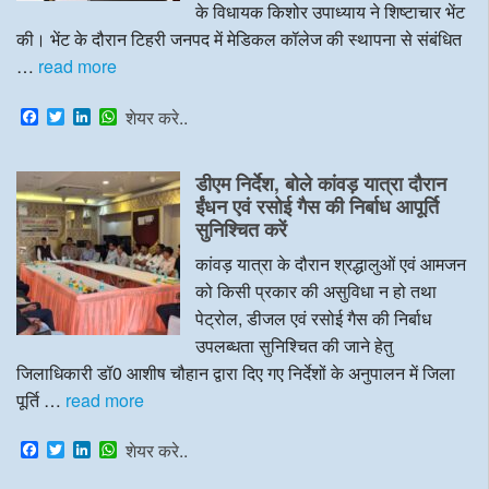
के विधायक किशोर उपाध्याय ने शिष्टाचार भेंट
की। भेंट के दौरान टिहरी जनपद में मेडिकल कॉलेज की स्थापना से संबंधित
…
read more
F
T
L
W
शेयर करे..
a
w
i
h
c
i
n
a
e
t
k
t
डीएम निर्देश, बोले कांवड़ यात्रा दौरान
b
t
e
s
o
e
d
A
ईंधन एवं रसोई गैस की निर्बाध आपूर्ति
o
r
I
p
सुनिश्चित करें
k
n
p
कांवड़ यात्रा के दौरान श्रद्धालुओं एवं आमजन
को किसी प्रकार की असुविधा न हो तथा
पेट्रोल, डीजल एवं रसोई गैस की निर्बाध
उपलब्धता सुनिश्चित की जाने हेतु
जिलाधिकारी डॉ0 आशीष चौहान द्वारा दिए गए निर्देशों के अनुपालन में जिला
पूर्ति …
read more
F
T
L
W
शेयर करे..
a
w
i
h
c
i
n
a