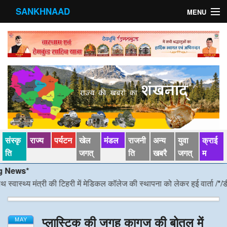
SANKHNAAD
MENU
मुख्य पृष्ठ
राज्य
मंडल
संस्कृति
खेल जगत्
संस्कृ
राज्य
पर्यटन
खेल
मंडल
राजनी
अन्य
युवा
क्राई
पर्यटन
ति
जगत्
ति
खबरै
जगत्
म
ws*
पड़ोसी राज्य
्थ्य मंत्री की टिहरी में मेडिकल कॉलेज की स्थापना को लेकर हुई वार्ता
/*/
डीएम निर
स्वास्‍थ्य
प्लास्टिक की जगह कागज की बोतल में
देश विदेश
MAY