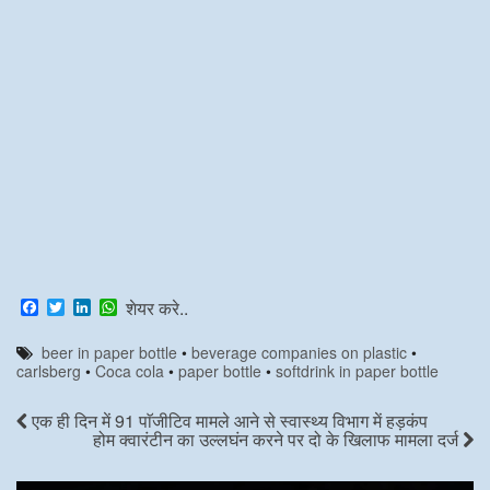
F
T
L
W
शेयर करे..
a
w
i
h
c
i
n
a
beer in paper bottle
•
beverage companies on plastic
•
e
t
k
t
carlsberg
•
Coca cola
•
paper bottle
•
softdrink in paper bottle
b
t
e
s
o
e
d
A
o
r
I
p
एक ही दिन में 91 पाॅजीटिव मामले आने से स्वास्थ्य विभाग में हड़कंप
k
n
p
होम क्वारंटीन का उल्लघंन करने पर दो के खिलाफ मामला दर्ज