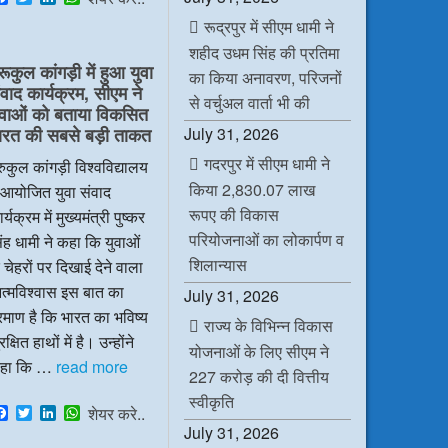
a
w
i
h
रूद्रपुर में सीएम धामी ने
c
i
n
a
e
t
k
t
शहीद उधम सिंह की प्रतिमा
b
t
e
s
रूकुल कांगड़ी में हुआ युवा
o
e
d
A
का किया अनावरण, परिजनों
ंवाद कार्यक्रम, सीएम ने
o
r
I
p
से वर्चुअल वार्ता भी की
k
n
p
ुवाओं को बताया विकसित
July 31, 2026
ारत की सबसे बड़ी ताकत
गदरपुर में सीएम धामी ने
रुकुल कांगड़ी विश्वविद्यालय
किया 2,830.07 लाख
ं आयोजित युवा संवाद
रूपए की विकास
र्यक्रम में मुख्यमंत्री पुष्कर
परियोजनाओं का लोकार्पण व
ंह धामी ने कहा कि युवाओं
शिलान्यास
 चेहरों पर दिखाई देने वाला
त्मविश्वास इस बात का
July 31, 2026
रमाण है कि भारत का भविष्य
राज्य के विभिन्न विकास
रक्षित हाथों में है। उन्होंने
योजनाओं के लिए सीएम ने
हा कि …
read more
227 करोड़ की दी वित्तीय
स्वीकृति
F
T
L
W
शेयर करे..
a
w
i
h
July 31, 2026
c
i
n
a