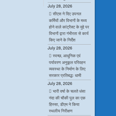
c
i
n
a
July 28, 2026
e
t
k
t
b
t
e
s
सीएस ने दिए उपनल
o
e
d
A
o
r
I
p
कर्मियों और विभागों के मध्य
k
n
p
होने वाले कांट्रैक्ट के मुद्दे पर
विभागों द्वारा गंभीरता से कार्य
किए जाने के निर्देश
July 28, 2026
स्वच्छ, आधुनिक एवं
पर्यावरण अनुकूल परिवहन
व्यवस्था के निर्माण के लिए
सरकार प्रतिबद्धः धामी
July 28, 2026
भारी वर्षा के चलते धंसा
नंदा की चौकी पुल का एक
हिस्सा, डीएम ने किया
स्थलीय निरीक्षण