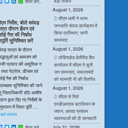
बड़ी ताकत
F
T
L
W
शेयर करे..
a
w
i
h
August 1, 2026
c
i
n
a
e
t
k
t
सीएम धामी ने थारू
b
t
e
s
ीएम निर्देश, बोले कांवड़
o
e
d
A
जनजाति संवाद कार्यक्रम में
ात्रा दौरान ईंधन एवं
o
r
I
p
किया प्रतिभाग, जानी
k
n
p
सोई गैस की निर्बाध
समस्याएं
ूर्ति सुनिश्चित करें
August 1, 2026
ंवड़ यात्रा के दौरान
रद्धालुओं एवं आमजन को
लोहियाहेड हेलीपैड कैंप
िसी प्रकार की असुविधा न
कार्यालय में सीएम ने सुनी
 तथा पेट्रोल, डीजल एवं
जन समस्याएं, जरूरतमंदों
ोई गैस की निर्बाध
को सामग्री भी की वितरित
लब्धता सुनिश्चित की जाने
August 1, 2026
ेतु जिलाधिकारी डॉ0 आशीष
सीएम से मिले
हान द्वारा दिए गए निर्देशों के
एनडीआरएफ बटालियन के
ुपालन में जिला पूर्ति …
जवान, आपदा प्रबंधन
ead more
व्यवस्थाओं की दी जानकारी
F
T
L
W
July 31, 2026
शेयर करे..