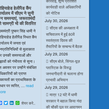
कार्रवाई, शून्य प्रतिशत
e
t
k
t
b
t
e
s
कार्यवाही वाले अधिकारियों
ोहियाहेड हेलीपैड कैंप
o
e
d
A
र्यालय में सीएम ने सुनी
o
r
I
p
को नोटिस
k
n
p
न समस्याएं, जरूरतमंदों
July 30, 2026
ो सामग्री भी की वितरित
सीएस की अध्यक्षता में
ख्यमंत्री पुष्कर सिंह धामी ने
सचिवालय में हुई 80वें
हियाहेड हेलीपैड स्थित कैंप
स्वतंत्रता दिवस की
र्यालय में जनता एवं
तैयारियों के सम्बन्ध में बैठक
प्रतिनिधियों से मुलाकात
July 29, 2026
र उनकी समस्याओं और
सीएम बोले, सिंगल-यूज़
झावों को गंभीरता से सुना।
 अवसर पर उन्होंने संबंधित
प्लास्टिक के विरुद्ध
िकारियों को प्राप्त
जनभागीदारी से चलाना होगा
िकायतों का प्राथमिकता के
प्रभावी अभियान
धार पर त्वरित, …
read
July 29, 2026
ore
मात्र 12 घंटे में धामी
सरकार ने बहाल किया नंदा
F
T
L
W
शेयर करे..
a
w
i
h
की चौकी पुल पर आवागमन