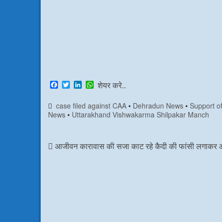
F
T
L
W
शेयर करे..
a
w
i
h
c
i
n
a
case filed against CAA
•
Dehradun News
•
Support o
e
t
k
t
News
•
Uttarakhand Vishwakarma Shilpakar Manch
b
t
e
s
o
e
d
A
o
r
I
p
k
n
p
आजीवन कारावास की सजा काट रहे कैदी की फांसी लगाकर आ