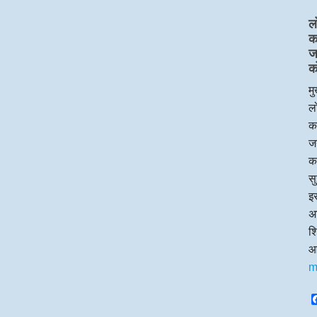
ल
का
ज
क
मु
लो
का
जन
क
सु
इस
अध
श
आ
m