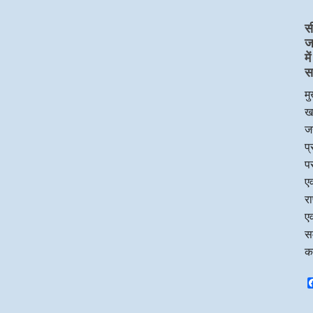
स
ज
म
स
मु
ख
जन
प
पर
एव
र
एव
सम
क