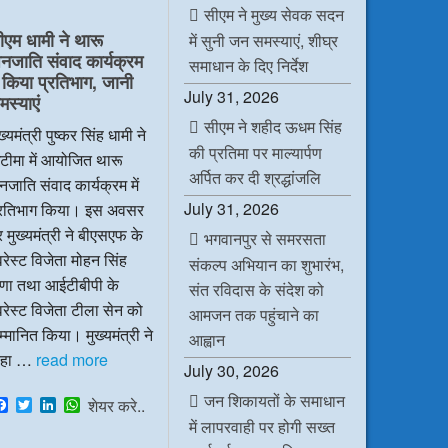
e
t
k
t
सीएम ने मुख्य सेवक सदन
b
t
e
s
ीएम धामी ने थारू
में सुनी जन समस्याएं, शीघ्र
o
e
d
A
नजाति संवाद कार्यक्रम
o
r
I
p
समाधान के दिए निर्देश
k
n
p
ें किया प्रतिभाग, जानी
July 31, 2026
मस्याएं
सीएम ने शहीद ऊधम सिंह
ख्यमंत्री पुष्कर सिंह धामी ने
की प्रतिमा पर माल्यार्पण
टीमा में आयोजित थारू
अर्पित कर दी श्रद्धांजलि
जाति संवाद कार्यक्रम में
July 31, 2026
्रतिभाग किया। इस अवसर
 मुख्यमंत्री ने बीएसएफ के
भगवानपुर से समरसता
रेस्ट विजेता मोहन सिंह
संकल्प अभियान का शुभारंभ,
ाणा तथा आईटीबीपी के
संत रविदास के संदेश को
रेस्ट विजेता टीला सेन को
आमजन तक पहुंचाने का
्मानित किया। मुख्यमंत्री ने
आह्वान
हा …
read more
July 30, 2026
जन शिकायतों के समाधान
F
T
L
W
शेयर करे..
a
w
i
h
में लापरवाही पर होगी सख्त
c
i
n
a