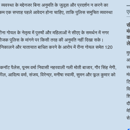
्यवस्था के मद्देनजर बिना अनुमति के जुलूस और प्रदर्शन न करने का
ए
 एक सप्ताह पहले आवेदन होना चाहिए, ताकि पुलिस समुचित व्यवस्था
स
म
ा गोयल के नेतृत्व में पुरुषों और महिलाओं ने सीएए के समर्थन में नगर
क
जक पुलिस के मांगने पर किसी तरह की अनुमति नहीं दिखा सके।
ले
स निकालने और यातायात बाधित करने के आरोप में रीना गोयल समेत 120
मु
आ
स्
नॉट पैलेस, पूनम वर्मा निवासी नहरवाली गली मोती बाजार, गौर सिंह नेगी,
म
कील, आदित्य वर्मा, संजय, विरेन्द्र, मनीषा स्वामी, सुमन और फूल कुमार को
टि
व
शि
दौ
म
स