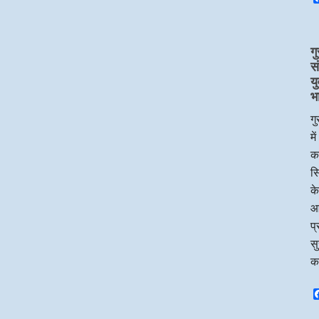
गु
स
य
भ
गु
मे
का
सि
के
आ
प्
सु
क