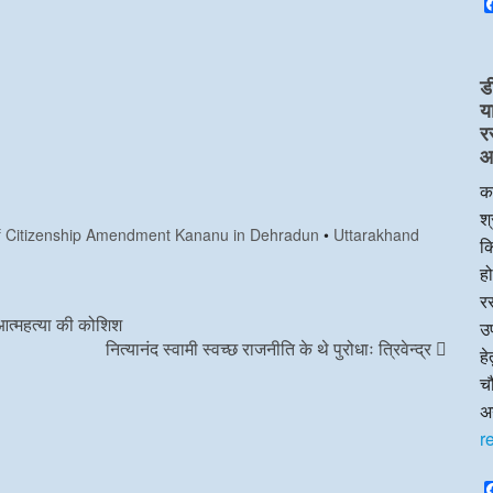
ड
य
र
आप
का
श्
f Citizenship Amendment Kananu in Dehradun
•
Uttarakhand
क
हो
रस
त्महत्या की कोशिश
उप
नित्यानंद स्वामी स्वच्छ राजनीति के थे पुरोधाः त्रिवेन्द्र
ह
चौ
अन
r