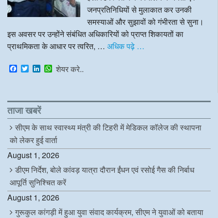
जनप्रतिनिधियों से मुलाकात कर उनकी
समस्याओं और सुझावों को गंभीरता से सुना।
इस अवसर पर उन्होंने संबंधित अधिकारियों को प्राप्त शिकायतों का
प्राथमिकता के आधार पर त्वरित, …
अधिक पढ़े …
F
T
L
W
शेयर करे..
a
w
i
h
c
i
n
a
e
t
k
t
b
t
e
s
o
e
d
A
ताजा खबरें
o
r
I
p
k
n
p
सीएम के साथ स्वास्थ्य मंत्री की टिहरी में मेडिकल कॉलेज की स्थापना
को लेकर हुई वार्ता
August 1, 2026
डीएम निर्देश, बोले कांवड़ यात्रा दौरान ईंधन एवं रसोई गैस की निर्बाध
आपूर्ति सुनिश्चित करें
August 1, 2026
गुरूकुल कांगड़ी में हुआ युवा संवाद कार्यक्रम, सीएम ने युवाओं को बताया