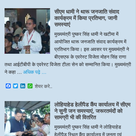
c
i
n
a
e
t
k
t
सीएम धामी ने थारू जनजाति संवाद
b
t
e
s
o
e
d
A
कार्यक्रम में किया प्रतिभाग, जानी
o
r
I
p
समस्याएं
k
n
p
मुख्यमंत्री पुष्कर सिंह धामी ने खटीमा में
आयोजित थारू जनजाति संवाद कार्यक्रम में
प्रतिभाग किया। इस अवसर पर मुख्यमंत्री ने
बीएसएफ के एवरेस्ट विजेता मोहन सिंह राणा
तथा आईटीबीपी के एवरेस्ट विजेता टीला सेन को सम्मानित किया। मुख्यमंत्री
ने कहा …
अधिक पढ़े …
F
T
L
W
शेयर करे..
a
w
i
h
c
i
n
a
e
t
k
t
लोहियाहेड हेलीपैड कैंप कार्यालय में सीएम
b
t
e
s
o
e
d
A
ने सुनी जन समस्याएं, जरूरतमंदों को
o
r
I
p
सामग्री भी की वितरित
k
n
p
मुख्यमंत्री पुष्कर सिंह धामी ने लोहियाहेड
हेलीपैड स्थित कैंप कार्यालय में जनता एवं