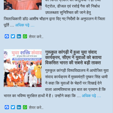
पेट्रोल, डीजल एवं रसोई गैस की निर्बाध
उपलब्धता सुनिश्चित की जाने हेतु
जिलाधिकारी डॉ0 आशीष चौहान द्वारा दिए गए निर्देशों के अनुपालन में जिला
पूर्ति …
अधिक पढ़े …
F
T
L
W
शेयर करे..
a
w
i
h
c
i
n
a
e
t
k
t
गुरूकुल कांगड़ी में हुआ युवा संवाद
b
t
e
s
o
e
d
A
कार्यक्रम, सीएम ने युवाओं को बताया
o
r
I
p
विकसित भारत की सबसे बड़ी ताकत
k
n
p
गुरुकुल कांगड़ी विश्वविद्यालय में आयोजित युवा
संवाद कार्यक्रम में मुख्यमंत्री पुष्कर सिंह धामी
ने कहा कि युवाओं के चेहरों पर दिखाई देने
वाला आत्मविश्वास इस बात का प्रमाण है कि
भारत का भविष्य सुरक्षित हाथों में है। उन्होंने कहा कि …
अधिक पढ़े …
F
T
L
W
शेयर करे..
a
w
i
h