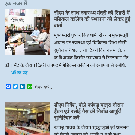
एक नजर में..
सीएम के साथ स्वास्थ्य मंत्री की टिहरी में
मेडिकल कॉलेज की स्थापना को लेकर हुई
वार्ता
मुख्यमंत्री पुष्कर सिंह धामी से आज मुख्यमंत्री
आवास पर स्वास्थ्य एवं चिकित्सा शिक्षा मंत्री
सुबोध उनियाल तथा टिहरी विधानसभा क्षेत्र
के विधायक किशोर उपाध्याय ने शिष्टाचार भेंट
की। भेंट के दौरान टिहरी जनपद में मेडिकल कॉलेज की स्थापना से संबंधित
…
अधिक पढ़े …
F
T
L
W
शेयर करे..
a
w
i
h
c
i
n
a
e
t
k
t
डीएम निर्देश, बोले कांवड़ यात्रा दौरान
b
t
e
s
o
e
d
A
ईंधन एवं रसोई गैस की निर्बाध आपूर्ति
o
r
I
p
सुनिश्चित करें
k
n
p
कांवड़ यात्रा के दौरान श्रद्धालुओं एवं आमजन
को किसी प्रकार की असुविधा न हो तथा