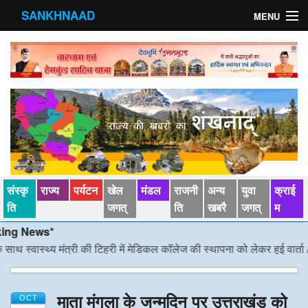
SANKHNAAD
MENU
मुख्य पृष्ठ
राज्य
मंडल
संस्कृति
खेल जगत्
संस्कृ
राज्य
पर्यटन
खेल
मंडल
राजनी
अन्य
युवा
क्राई
पर्यटन
ति
जगत्
ति
खबरै
जगत्
म
News*
पड़ोसी राज्य
्वास्थ्य मंत्री की टिहरी में मेडिकल कॉलेज की स्थापना को लेकर हुई वार्ता
/*/
डीएम
स्वास्‍थ्य
माता मंगला के जन्मदिन पर उत्तराखंड को
देश विदेश
OCT