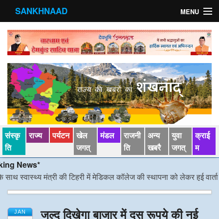
SANKHNAAD
MENU
मुख्य पृष्ठ
राज्य
मंडल
संस्कृति
खेल जगत्
संस्कृ
राज्य
पर्यटन
खेल
मंडल
राजनी
अन्य
युवा
क्राई
पर्यटन
ति
जगत्
ति
खबरै
जगत्
म
 News*
पड़ोसी राज्य
्वास्थ्य मंत्री की टिहरी में मेडिकल कॉलेज की स्थापना को लेकर हुई वार्ता
/*/
डीए
स्वास्‍थ्य
जल्द दिखेगा बाजार में दस रूपये की नई
देश विदेश
JAN