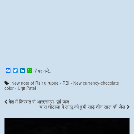
F
T
L
W
शेयर करे..
a
w
i
h
c
i
n
a
New note of Rs 10 rupee - RBI - New currency-chocolate
e
t
k
t
color - Urjit Patel
b
t
e
s
o
e
d
A
o
r
I
p
देश में किस्मत से आरएसएस- पूर्व जज
k
n
p
चारा घोटाला में लालू को हुयी साढ़े तीन साल की जेल
Video
Player