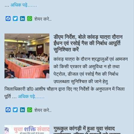
…
अधिक पढ़े……
F
T
L
W
शेयर करे..
a
w
i
h
c
i
n
a
e
t
k
t
डीएम निर्देश, बोले कांवड़ यात्रा दौरान
b
t
e
s
o
e
d
A
ईंधन एवं रसोई गैस की निर्बाध आपूर्ति
o
r
I
p
सुनिश्चित करें
k
n
p
कांवड़ यात्रा के दौरान श्रद्धालुओं एवं आमजन
को किसी प्रकार की असुविधा न हो तथा
पेट्रोल, डीजल एवं रसोई गैस की निर्बाध
उपलब्धता सुनिश्चित की जाने हेतु
जिलाधिकारी डॉ0 आशीष चौहान द्वारा दिए गए निर्देशों के अनुपालन में जिला
पूर्ति …
अधिक पढ़े……
F
T
L
W
शेयर करे..
a
w
i
h
c
i
n
a
e
t
k
t
गुरूकुल कांगड़ी में हुआ युवा संवाद
b
t
e
s
o
e
d
A