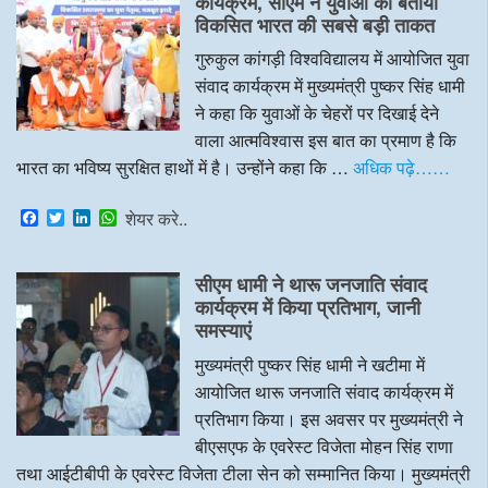
कार्यक्रम, सीएम ने युवाओं को बताया
o
r
I
p
विकसित भारत की सबसे बड़ी ताकत
k
n
p
गुरुकुल कांगड़ी विश्वविद्यालय में आयोजित युवा
संवाद कार्यक्रम में मुख्यमंत्री पुष्कर सिंह धामी
ने कहा कि युवाओं के चेहरों पर दिखाई देने
वाला आत्मविश्वास इस बात का प्रमाण है कि
भारत का भविष्य सुरक्षित हाथों में है। उन्होंने कहा कि …
अधिक पढ़े……
F
T
L
W
शेयर करे..
a
w
i
h
c
i
n
a
e
t
k
t
सीएम धामी ने थारू जनजाति संवाद
b
t
e
s
o
e
d
A
कार्यक्रम में किया प्रतिभाग, जानी
o
r
I
p
समस्याएं
k
n
p
मुख्यमंत्री पुष्कर सिंह धामी ने खटीमा में
आयोजित थारू जनजाति संवाद कार्यक्रम में
प्रतिभाग किया। इस अवसर पर मुख्यमंत्री ने
बीएसएफ के एवरेस्ट विजेता मोहन सिंह राणा
तथा आईटीबीपी के एवरेस्ट विजेता टीला सेन को सम्मानित किया। मुख्यमंत्री