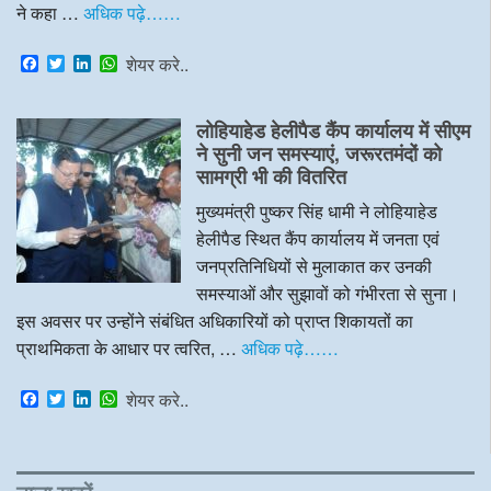
ने कहा …
अधिक पढ़े……
F
T
L
W
शेयर करे..
a
w
i
h
c
i
n
a
e
t
k
t
लोहियाहेड हेलीपैड कैंप कार्यालय में सीएम
b
t
e
s
o
e
d
A
ने सुनी जन समस्याएं, जरूरतमंदों को
o
r
I
p
सामग्री भी की वितरित
k
n
p
मुख्यमंत्री पुष्कर सिंह धामी ने लोहियाहेड
हेलीपैड स्थित कैंप कार्यालय में जनता एवं
जनप्रतिनिधियों से मुलाकात कर उनकी
समस्याओं और सुझावों को गंभीरता से सुना।
इस अवसर पर उन्होंने संबंधित अधिकारियों को प्राप्त शिकायतों का
प्राथमिकता के आधार पर त्वरित, …
अधिक पढ़े……
F
T
L
W
शेयर करे..
a
w
i
h
c
i
n
a
e
t
k
t
b
t
e
s
o
e
d
A