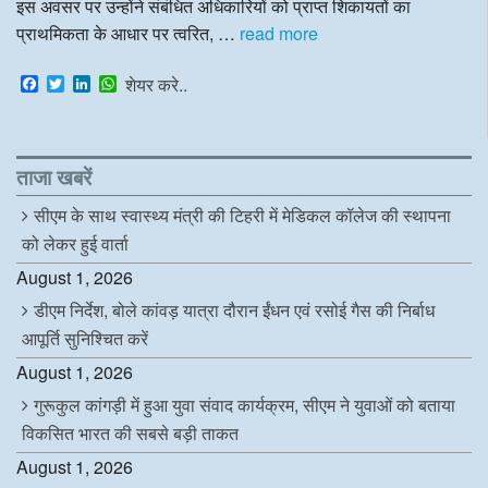
इस अवसर पर उन्होंने संबंधित अधिकारियों को प्राप्त शिकायतों का
प्राथमिकता के आधार पर त्वरित, …
read more
F
T
L
W
शेयर करे..
a
w
i
h
c
i
n
a
e
t
k
t
b
t
e
s
o
e
d
A
ताजा खबरें
o
r
I
p
k
n
p
सीएम के साथ स्वास्थ्य मंत्री की टिहरी में मेडिकल कॉलेज की स्थापना
को लेकर हुई वार्ता
August 1, 2026
डीएम निर्देश, बोले कांवड़ यात्रा दौरान ईंधन एवं रसोई गैस की निर्बाध
आपूर्ति सुनिश्चित करें
August 1, 2026
गुरूकुल कांगड़ी में हुआ युवा संवाद कार्यक्रम, सीएम ने युवाओं को बताया
विकसित भारत की सबसे बड़ी ताकत
August 1, 2026