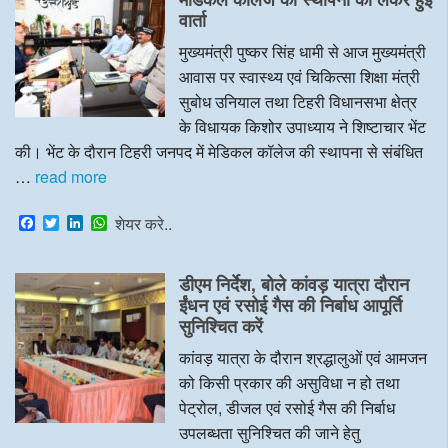
वार्ता
मुख्यमंत्री पुष्कर सिंह धामी से आज मुख्यमंत्री
आवास पर स्वास्थ्य एवं चिकित्सा शिक्षा मंत्री
सुबोध उनियाल तथा टिहरी विधानसभा क्षेत्र
के विधायक किशोर उपाध्याय ने शिष्टाचार भेंट
की। भेंट के दौरान टिहरी जनपद में मेडिकल कॉलेज की स्थापना से संबंधित
…
read more
F
T
L
W
शेयर करे..
a
w
i
h
c
i
n
a
e
t
k
t
डीएम निर्देश, बोले कांवड़ यात्रा दौरान
b
t
e
s
o
e
d
A
ईंधन एवं रसोई गैस की निर्बाध आपूर्ति
o
r
I
p
सुनिश्चित करें
k
n
p
कांवड़ यात्रा के दौरान श्रद्धालुओं एवं आमजन
को किसी प्रकार की असुविधा न हो तथा
पेट्रोल, डीजल एवं रसोई गैस की निर्बाध
उपलब्धता सुनिश्चित की जाने हेतु