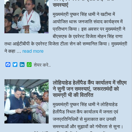
o
r
I
p
समस्याएं
k
n
p
मुख्यमंत्री पुष्कर सिंह धामी ने खटीमा में
आयोजित थारू जनजाति संवाद कार्यक्रम में
प्रतिभाग किया। इस अवसर पर मुख्यमंत्री ने
बीएसएफ के एवरेस्ट विजेता मोहन सिंह राणा
तथा आईटीबीपी के एवरेस्ट विजेता टीला सेन को सम्मानित किया। मुख्यमंत्री
ने कहा …
read more
F
T
L
W
शेयर करे..
a
w
i
h
c
i
n
a
e
t
k
t
लोहियाहेड हेलीपैड कैंप कार्यालय में सीएम
b
t
e
s
o
e
d
A
ने सुनी जन समस्याएं, जरूरतमंदों को
o
r
I
p
सामग्री भी की वितरित
k
n
p
मुख्यमंत्री पुष्कर सिंह धामी ने लोहियाहेड
हेलीपैड स्थित कैंप कार्यालय में जनता एवं
जनप्रतिनिधियों से मुलाकात कर उनकी
समस्याओं और सुझावों को गंभीरता से सुना।