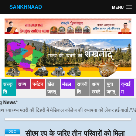
SANKHNAAD
MENU
मुख्य पृष्ठ
राज्य
मंडल
संस्कृति
खेल जगत्
संस्कृ
राज्य
पर्यटन
खेल
मंडल
राजनी
अन्य
युवा
क्राई
पर्यटन
ति
जगत्
ति
खबरै
जगत्
म
ws*
पड़ोसी राज्य
्थ्य मंत्री की टिहरी में मेडिकल कॉलेज की स्थापना को लेकर हुई वार्ता
/*/
डीएम निर
स्वास्‍थ्य
सीएम एप के जरिए तीन परिवारों को मिला
देश विदेश
DEC