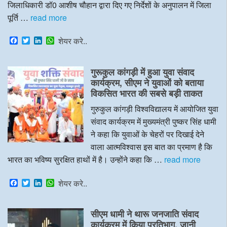
जिलाधिकारी डॉ0 आशीष चौहान द्वारा दिए गए निर्देशों के अनुपालन में जिला
पूर्ति …
read more
F
T
L
W
शेयर करे..
a
w
i
h
c
i
n
a
e
t
k
t
गुरूकुल कांगड़ी में हुआ युवा संवाद
b
t
e
s
o
e
d
A
कार्यक्रम, सीएम ने युवाओं को बताया
o
r
I
p
विकसित भारत की सबसे बड़ी ताकत
k
n
p
गुरुकुल कांगड़ी विश्वविद्यालय में आयोजित युवा
संवाद कार्यक्रम में मुख्यमंत्री पुष्कर सिंह धामी
ने कहा कि युवाओं के चेहरों पर दिखाई देने
वाला आत्मविश्वास इस बात का प्रमाण है कि
भारत का भविष्य सुरक्षित हाथों में है। उन्होंने कहा कि …
read more
F
T
L
W
शेयर करे..
a
w
i
h
c
i
n
a
e
t
k
t
सीएम धामी ने थारू जनजाति संवाद
b
t
e
s
o
e
d
A
कार्यक्रम में किया प्रतिभाग, जानी