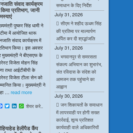
नजाति संवाद कार्यक्रम
o
r
I
p
समाधान के दिए निर्देश
k
n
p
ें किया प्रतिभाग, जानी
July 31, 2026
मस्याएं
सीएम ने शहीद ऊधम सिंह
ख्यमंत्री पुष्कर सिंह धामी ने
की प्रतिमा पर माल्यार्पण
टीमा में आयोजित थारू
अर्पित कर दी श्रद्धांजलि
जाति संवाद कार्यक्रम में
July 31, 2026
्रतिभाग किया। इस अवसर
 मुख्यमंत्री ने बीएसएफ के
भगवानपुर से समरसता
रेस्ट विजेता मोहन सिंह
संकल्प अभियान का शुभारंभ,
ाणा तथा आईटीबीपी के
संत रविदास के संदेश को
रेस्ट विजेता टीला सेन को
आमजन तक पहुंचाने का
्मानित किया। मुख्यमंत्री ने
आह्वान
हा …
read more
July 30, 2026
जन शिकायतों के समाधान
F
T
L
W
शेयर करे..
a
w
i
h
में लापरवाही पर होगी सख्त
c
i
n
a
कार्रवाई, शून्य प्रतिशत
e
t
k
t
b
t
e
s
कार्यवाही वाले अधिकारियों
ोहियाहेड हेलीपैड कैंप
o
e
d
A