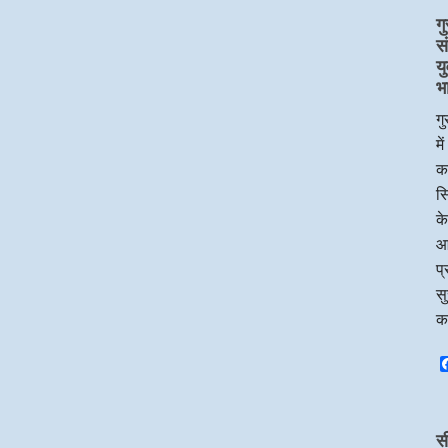
गु
स
य
भ
गु
मे
का
सि
के
आ
प्
सु
क
स