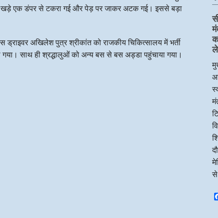
स खड़े एक डंपर से टकरा गई और पेड़ पर जाकर अटक गई। इससे बड़ा
स
म
क
स ड्राइवर अखिलेश पुत्र श्रीकांत को राजकीय चिकित्सालय में भर्ती
ले
गया। साथ ही श्रद्धालुओं को अन्य बस से बस अड्डा पहुंचाया गया।
मु
आ
स्
म
टि
व
शि
दौ
म
स