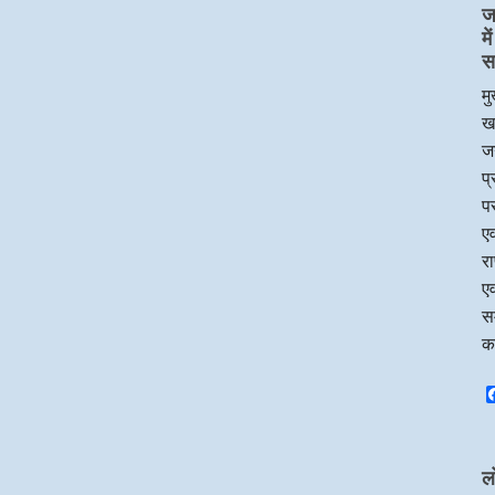
ज
म
स
मु
ख
जन
प
पर
एव
र
एव
सम
क
ल