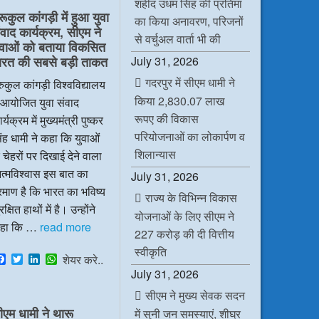
शहीद उधम सिंह की प्रतिमा
b
t
e
s
रूकुल कांगड़ी में हुआ युवा
o
e
d
A
का किया अनावरण, परिजनों
ंवाद कार्यक्रम, सीएम ने
o
r
I
p
से वर्चुअल वार्ता भी की
k
n
p
ुवाओं को बताया विकसित
July 31, 2026
ारत की सबसे बड़ी ताकत
गदरपुर में सीएम धामी ने
रुकुल कांगड़ी विश्वविद्यालय
किया 2,830.07 लाख
ं आयोजित युवा संवाद
रूपए की विकास
र्यक्रम में मुख्यमंत्री पुष्कर
परियोजनाओं का लोकार्पण व
ंह धामी ने कहा कि युवाओं
शिलान्यास
 चेहरों पर दिखाई देने वाला
त्मविश्वास इस बात का
July 31, 2026
रमाण है कि भारत का भविष्य
राज्य के विभिन्न विकास
रक्षित हाथों में है। उन्होंने
योजनाओं के लिए सीएम ने
हा कि …
read more
227 करोड़ की दी वित्तीय
स्वीकृति
F
T
L
W
शेयर करे..
a
w
i
h
July 31, 2026
c
i
n
a
e
t
k
t
सीएम ने मुख्य सेवक सदन
b
t
e
s
ीएम धामी ने थारू
में सुनी जन समस्याएं, शीघ्र
o
e
d
A