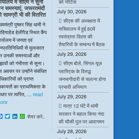
र्यालय में सीएम ने सुनी
o
r
I
p
को नोटिस
k
n
p
न समस्याएं, जरूरतमंदों
July 30, 2026
ो सामग्री भी की वितरित
सीएस की अध्यक्षता में
ख्यमंत्री पुष्कर सिंह धामी ने
सचिवालय में हुई 80वें
हियाहेड हेलीपैड स्थित कैंप
स्वतंत्रता दिवस की
र्यालय में जनता एवं
तैयारियों के सम्बन्ध में बैठक
प्रतिनिधियों से मुलाकात
July 29, 2026
र उनकी समस्याओं और
सीएम बोले, सिंगल-यूज़
झावों को गंभीरता से सुना।
 अवसर पर उन्होंने संबंधित
प्लास्टिक के विरुद्ध
िकारियों को प्राप्त
जनभागीदारी से चलाना होगा
िकायतों का प्राथमिकता के
प्रभावी अभियान
धार पर त्वरित, …
read
July 29, 2026
ore
मात्र 12 घंटे में धामी
सरकार ने बहाल किया नंदा
F
T
L
W
शेयर करे..
a
w
i
h
की चौकी पुल पर आवागमन
c
i
n
a
July 28, 2026
e
t
k
t
b
t
e
s