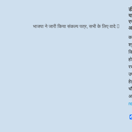
ड
य
र
भाजपा ने जारी किया संकल्प पत्र, सभी के लिए वादे
आप
का
श्
क
हो
रस
उप
ह
चौ
अन
r