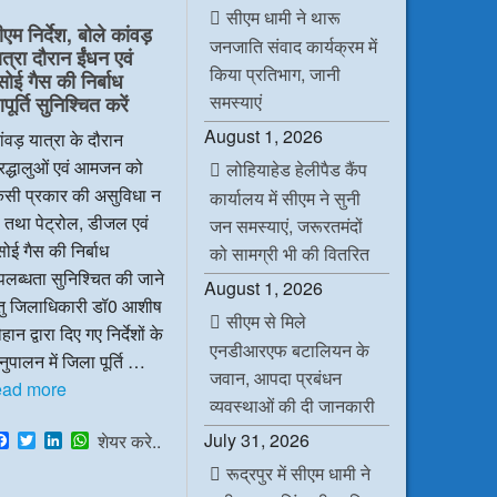
e
t
k
t
सीएम धामी ने थारू
b
t
e
s
ीएम निर्देश, बोले कांवड़
o
e
d
A
जनजाति संवाद कार्यक्रम में
ात्रा दौरान ईंधन एवं
o
r
I
p
किया प्रतिभाग, जानी
k
n
p
सोई गैस की निर्बाध
समस्याएं
ूर्ति सुनिश्चित करें
August 1, 2026
ंवड़ यात्रा के दौरान
रद्धालुओं एवं आमजन को
लोहियाहेड हेलीपैड कैंप
िसी प्रकार की असुविधा न
कार्यालय में सीएम ने सुनी
 तथा पेट्रोल, डीजल एवं
जन समस्याएं, जरूरतमंदों
ोई गैस की निर्बाध
को सामग्री भी की वितरित
लब्धता सुनिश्चित की जाने
August 1, 2026
ेतु जिलाधिकारी डॉ0 आशीष
सीएम से मिले
हान द्वारा दिए गए निर्देशों के
एनडीआरएफ बटालियन के
ुपालन में जिला पूर्ति …
जवान, आपदा प्रबंधन
ead more
व्यवस्थाओं की दी जानकारी
F
T
L
W
July 31, 2026
शेयर करे..
a
w
i
h
रूद्रपुर में सीएम धामी ने
c
i
n
a
e
t
k
t