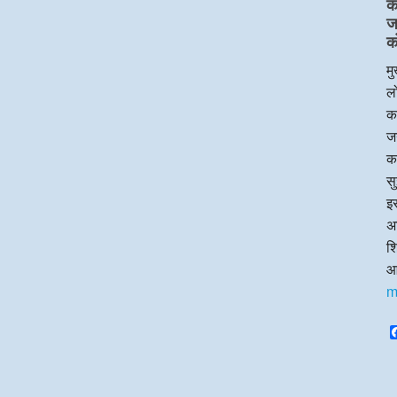
का
ज
क
मु
लो
का
जन
क
सु
इस
अध
श
आ
m