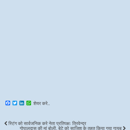
F
T
L
W
शेयर करे..
a
w
i
h
c
i
n
a
e
t
k
t
b
t
e
s
स्टिंग को सार्वजनिक करे नेता प्रतिपक्षः त्रिवेन्द्र
o
e
d
A
गोपालदास की मां बोली, बेटे को साजिश के तहत किया गया गायब