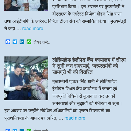
प्रतिभाग किया। इस अवसर पर मुख्यमंत्री ने
बीएसएफ के एवरेस्ट विजेता मोहन सिंह राणा
तथा आईटीबीपी के एवरेस्ट विजेता टीला सेन को सम्मानित किया। मुख्यमंत्री
ने कहा …
read more
F
T
L
W
शेयर करे..
a
w
i
h
c
i
n
a
e
t
k
t
लोहियाहेड हेलीपैड कैंप कार्यालय में सीएम
b
t
e
s
o
e
d
A
ने सुनी जन समस्याएं, जरूरतमंदों को
o
r
I
p
सामग्री भी की वितरित
k
n
p
मुख्यमंत्री पुष्कर सिंह धामी ने लोहियाहेड
हेलीपैड स्थित कैंप कार्यालय में जनता एवं
जनप्रतिनिधियों से मुलाकात कर उनकी
समस्याओं और सुझावों को गंभीरता से सुना।
इस अवसर पर उन्होंने संबंधित अधिकारियों को प्राप्त शिकायतों का
प्राथमिकता के आधार पर त्वरित, …
read more