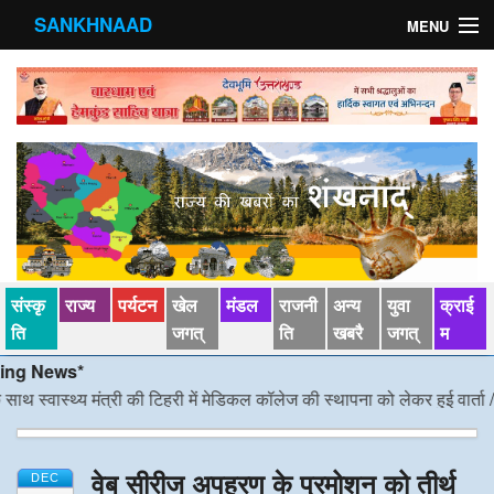
SANKHNAAD
MENU
मुख्य पृष्ठ
राज्य
मंडल
संस्कृति
खेल जगत्
संस्कृ
राज्य
पर्यटन
खेल
मंडल
राजनी
अन्य
युवा
क्राई
पर्यटन
ति
जगत्
ति
खबरै
जगत्
म
News*
पड़ोसी राज्य
्वास्थ्य मंत्री की टिहरी में मेडिकल कॉलेज की स्थापना को लेकर हुई वार्ता
/*/
डीएम
स्वास्‍थ्य
वेब सीरीज अपहरण के प्रमोशन को तीर्थ
देश विदेश
DEC