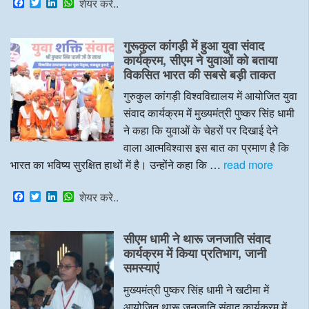
F
T
L
W
शेयर करे..
a
w
i
h
c
i
n
a
e
t
k
t
गुरूकुल कांगड़ी में हुआ युवा संवाद
b
t
e
s
o
e
d
A
कार्यक्रम, सीएम ने युवाओं को बताया
o
r
I
p
विकसित भारत की सबसे बड़ी ताकत
k
n
p
गुरुकुल कांगड़ी विश्वविद्यालय में आयोजित युवा
संवाद कार्यक्रम में मुख्यमंत्री पुष्कर सिंह धामी
ने कहा कि युवाओं के चेहरों पर दिखाई देने
वाला आत्मविश्वास इस बात का प्रमाण है कि
भारत का भविष्य सुरक्षित हाथों में है। उन्होंने कहा कि …
read more
F
T
L
W
शेयर करे..
a
w
i
h
c
i
n
a
e
t
k
t
सीएम धामी ने थारू जनजाति संवाद
b
t
e
s
o
e
d
A
कार्यक्रम में किया प्रतिभाग, जानी
o
r
I
p
समस्याएं
k
n
p
मुख्यमंत्री पुष्कर सिंह धामी ने खटीमा में
आयोजित थारू जनजाति संवाद कार्यक्रम में