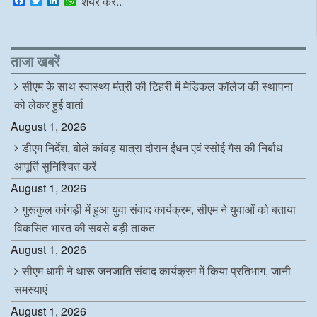
F
T
L
W
शेयर करे..
a
w
i
h
c
i
n
a
e
t
k
t
b
t
e
s
o
e
d
A
ताजा खबरें
o
r
I
p
k
n
p
सीएम के साथ स्वास्थ्य मंत्री की टिहरी में मेडिकल कॉलेज की स्थापना
को लेकर हुई वार्ता
August 1, 2026
डीएम निर्देश, बोले कांवड़ यात्रा दौरान ईंधन एवं रसोई गैस की निर्बाध
आपूर्ति सुनिश्चित करें
August 1, 2026
गुरूकुल कांगड़ी में हुआ युवा संवाद कार्यक्रम, सीएम ने युवाओं को बताया
विकसित भारत की सबसे बड़ी ताकत
August 1, 2026
सीएम धामी ने थारू जनजाति संवाद कार्यक्रम में किया प्रतिभाग, जानी
समस्याएं
August 1, 2026