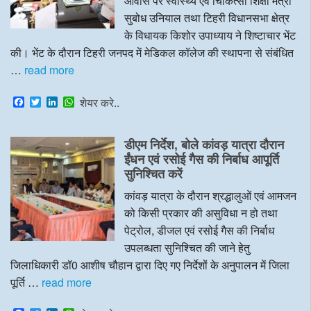
आवास पर स्वास्थ्य एवं चिकित्सा शिक्षा मंत्री
सुबोध उनियाल तथा टिहरी विधानसभा क्षेत्र
के विधायक किशोर उपाध्याय ने शिष्टाचार भेंट
की। भेंट के दौरान टिहरी जनपद में मेडिकल कॉलेज की स्थापना से संबंधित
…
read more
F
T
L
W
शेयर करे..
a
w
i
h
c
i
n
a
e
t
k
t
डीएम निर्देश, बोले कांवड़ यात्रा दौरान
b
t
e
s
o
e
d
A
ईंधन एवं रसोई गैस की निर्बाध आपूर्ति
o
r
I
p
सुनिश्चित करें
k
n
p
कांवड़ यात्रा के दौरान श्रद्धालुओं एवं आमजन
को किसी प्रकार की असुविधा न हो तथा
पेट्रोल, डीजल एवं रसोई गैस की निर्बाध
उपलब्धता सुनिश्चित की जाने हेतु
जिलाधिकारी डॉ0 आशीष चौहान द्वारा दिए गए निर्देशों के अनुपालन में जिला
पूर्ति …
read more